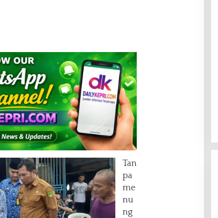
Tan
pa
me
nu
ng