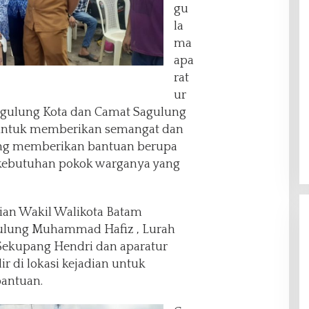
gu
la
ma
apa
rat
ur
Sagulung Kota dan Camat Sagulung
 untuk memberikan semangat dan
ung memberikan bantuan berupa
kebutuhan pokok warganya yang
dian Wakil Walikota Batam
lung Muhammad Hafiz , Lurah
Sekupang Hendri dan aparatur
r di lokasi kejadian untuk
antuan.