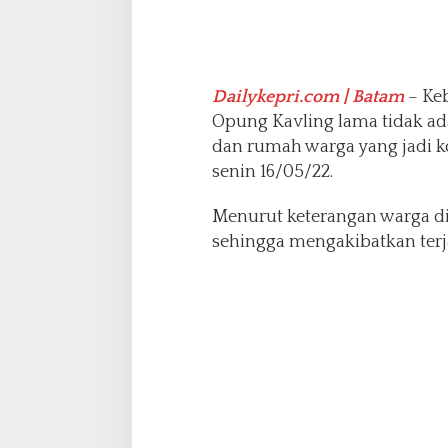
s
P
e
d
Dailykepri.com | Batam
– Keb
a
g
Opung Kavling lama tidak ada 
a
dan rumah warga yang jadi k
n
senin 16/05/22.
g
K
Menurut keterangan warga di d
a
k
sehingga mengakibatkan terj
i
l
i
m
a
S
i
m
p
a