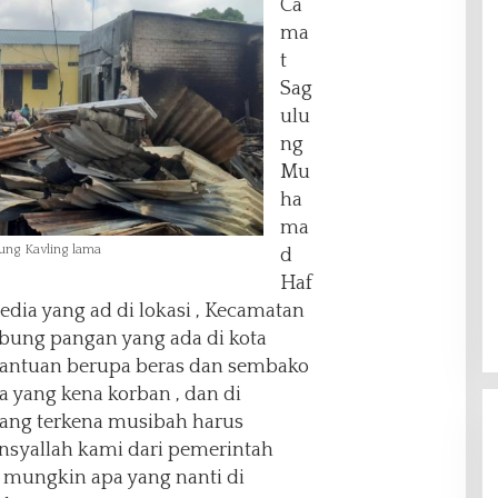
Ca
ma
t
Sag
ulu
ng
Mu
ha
ma
pung Kavling lama
d
Haf
ia yang ad di lokasi , Kecamatan
bung pangan yang ada di kota
bantuan berupa beras dan sembako
a yang kena korban , dan di
ang terkena musibah harus
insyallah kami dari pemerintah
mungkin apa yang nanti di