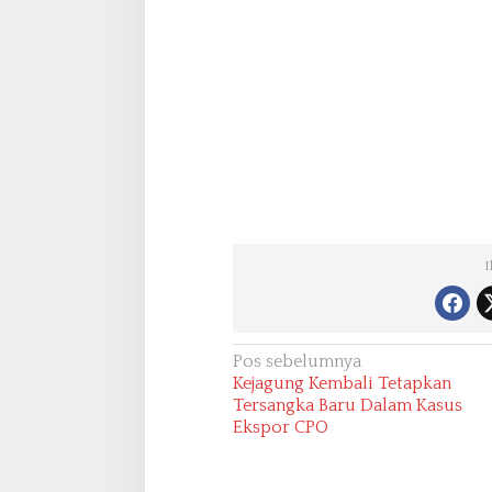
I
N
Pos sebelumnya
Kejagung Kembali Tetapkan
a
Tersangka Baru Dalam Kasus
v
Ekspor CPO
i
g