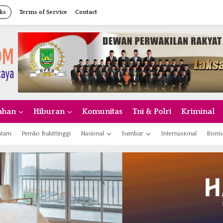
ks
Terms of Service
Contact
ahan
Hiburan
Komunitas
Tni & Polri
Kriminal
atam
Pemko Bukittinggi
Nasional
Sumbar
Internasional
Bisnis