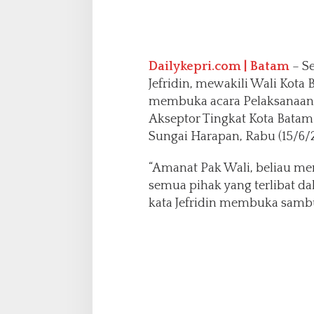
i
n
g
k
a
Dailykepri.com | Batam
– Se
t
Jefridin, mewakili Wali Kot
K
membuka acara Pelaksanaan 
o
Akseptor Tingkat Kota Batam
t
a
Sungai Harapan, Rabu (15/6/2
B
a
“Amanat Pak Wali, beliau m
t
semua pihak yang terlibat d
a
kata Jefridin membuka samb
m