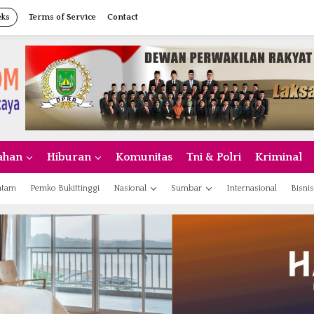
eks
Terms of Service
Contact
ahan
Hiburan
Komunitas
Tni & Polri
Kriminal
atam
Pemko Bukittinggi
Nasional
Sumbar
Internasional
Bisnis