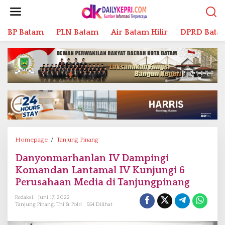
L
e
w
BP Batam
PLN Batam
Air Batam Hilir
DPRD Bata
a
t
i
k
e
k
o
n
t
e
n
Homepage
/
Tanjung Pinang
D
a
Danyonmarhanlan IV Dampingi
n
Komandan Lantamal IV Kunjungi 6
y
o
Perusahaan Media di Tanjungpinang
n
Redaksi
Juni 17, 2022
m
Tanjung Pinang
,
Tni & Polri
554 Dilihat
a
r