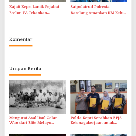
Kajati Kepri Lantik Pejabat
Satpolairud Polresta
Eselon IV, Tekankan
Barelang Amankan KM Kelud
Integritas dan
di Pelabuhan Batam
Profesionalisme
Komentar
Umpan Berita
Mengurai Asal Usul Gelar
Polda Kepri Serahkan BPJS
Wan dari Elite Melayu
Ketenagakerjaan untuk
Hingga Populer di Indonesia
Pegawai Honorer