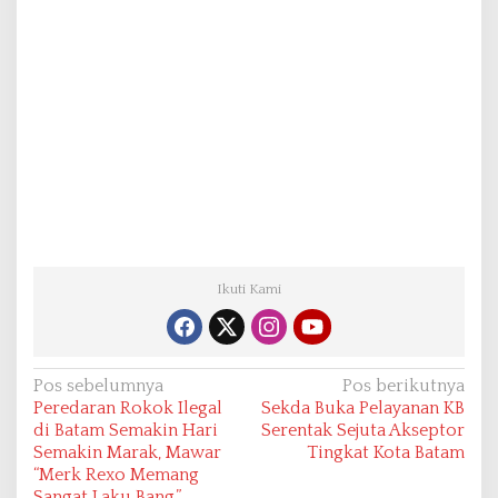
Ikuti Kami
N
Pos sebelumnya
Pos berikutnya
Peredaran Rokok Ilegal
Sekda Buka Pelayanan KB
a
di Batam Semakin Hari
Serentak Sejuta Akseptor
v
Semakin Marak, Mawar
Tingkat Kota Batam
“Merk Rexo Memang
i
Sangat Laku Bang,”