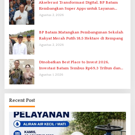
Akselerasi Transformasi Digital, BP Batam
Kembangkan Super Apps untuk Layanan
Terpadu
Agustus 2, 2026
BP Batam Matangkan Pembangunan Sekolah
Rakyat Merah Putih 18,5 Hektare di Rempang
Agustus 2, 2026
Dinobatkan Best Place to Invest 2026,
Investasi Batam Tembus Rp69,3 Triliun dan
Ekonomi Tumbuh 6,76 Persen
Agustus 1, 2026
Recent Post