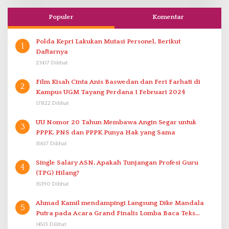
Populer
Komentar
Polda Kepri Lakukan Mutasi Personel, Berikut
1
Daftarnya
23417 Dilihat
Film Kisah Cinta Anis Baswedan dan Feri Farhati di
2
Kampus UGM Tayang Perdana 1 Februari 2024
17822 Dilihat
UU Nomor 20 Tahun Membawa Angin Segar untuk
3
PPPK. PNS dan PPPK Punya Hak yang Sama
15617 Dilihat
Single Salary ASN, Apakah Tunjangan Profesi Guru
4
(TPG) Hilang?
15390 Dilihat
Ahmad Kamil mendampingi Langsung Dike Mandala
5
Putra pada Acara Grand Finalis Lomba Baca Teks
Proklamasi Mirip Bung Karno di Bali
14513 Dilihat