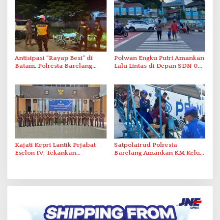
Antisipasi “Rayap Besi” di
Polwan Engku Putri Amankan
Batam, Polresta Barelang
Lalu Lintas di Depan SDN 001
Gelar Patroli Sinergitas Lintas
Sungai Panas
Instansi
Kajati Kepri Lantik Pejabat
Satpolairud Polresta
Eselon IV, Tekankan
Barelang Amankan KM Kelud
Integritas dan
di Pelabuhan Batam
Profesionalisme