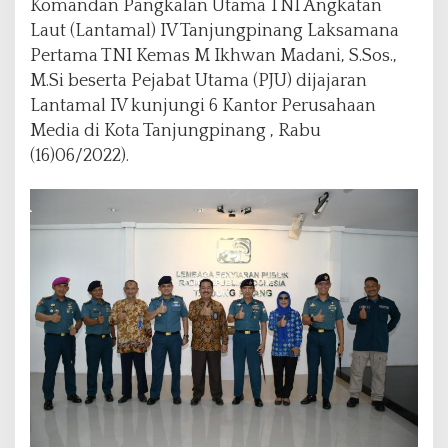
Komandan Pangkalan Utama TNI Angkatan
r
Laut (Lantamal) IV Tanjungpinang Laksamana
u
Pertama TNI Kemas M Ikhwan Madani, S.Sos.,
s
a
M.Si beserta Pejabat Utama (PJU) dijajaran
h
Lantamal IV kunjungi 6 Kantor Perusahaan
a
Media di Kota Tanjungpinang , Rabu
a
(16)06/2022).
n
M
e
d
i
a
d
i
T
a
n
j
u
n
g