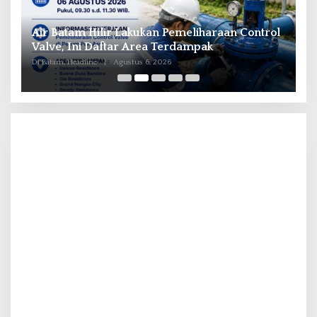
il
Air Batam Hilir Lakukan Pemeliharaan Control
B
ka
Valve, Ini Daftar Area Terdampak
P
Di Batam, Headline
|
Agustus 6, 2026
Di