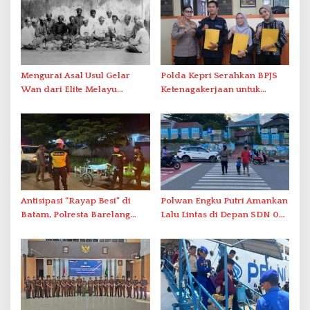
Mengurai Asal Usul Gelar
Polda Kepri Serahkan BPJS
Wan dari Elite Melayu
Ketenagakerjaan untuk
Hingga Populer di Indonesia
Pegawai Honorer
Antisipasi “Rayap Besi” di
Polwan Engku Putri Amankan
Batam, Polresta Barelang
Lalu Lintas di Depan SDN 001
Gelar Patroli Sinergitas Lintas
Sungai Panas
Instansi