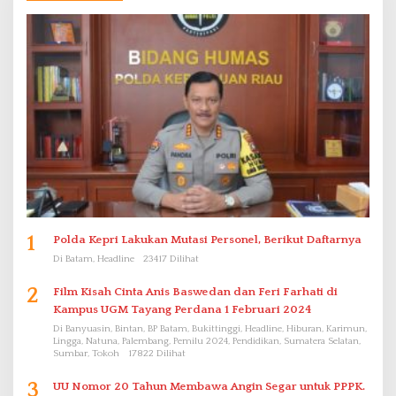
1
Polda Kepri Lakukan Mutasi Personel, Berikut Daftarnya
Di Batam, Headline
23417 Dilihat
2
Film Kisah Cinta Anis Baswedan dan Feri Farhati di
Kampus UGM Tayang Perdana 1 Februari 2024
Di Banyuasin, Bintan, BP Batam, Bukittinggi, Headline, Hiburan, Karimun,
Lingga, Natuna, Palembang, Pemilu 2024, Pendidikan, Sumatera Selatan,
Sumbar, Tokoh
17822 Dilihat
3
UU Nomor 20 Tahun Membawa Angin Segar untuk PPPK.