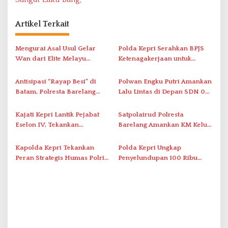
g
a
Artikel Terkait
s
i
Mengurai Asal Usul Gelar
Polda Kepri Serahkan BPJS
Wan dari Elite Melayu
Ketenagakerjaan untuk
p
Hingga Populer di Indonesia
Pegawai Honorer
o
Antisipasi “Rayap Besi” di
Polwan Engku Putri Amankan
s
Batam, Polresta Barelang
Lalu Lintas di Depan SDN 001
Gelar Patroli Sinergitas Lintas
Sungai Panas
Instansi
Kajati Kepri Lantik Pejabat
Satpolairud Polresta
Eselon IV, Tekankan
Barelang Amankan KM Kelud
Integritas dan
di Pelabuhan Batam
Profesionalisme
Kapolda Kepri Tekankan
Polda Kepri Ungkap
Peran Strategis Humas Polri
Penyelundupan 100 Ribu
dalam Era Digital
Benih Lobster di Batam