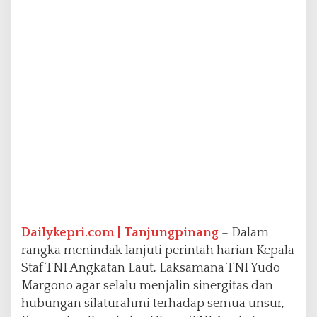
a
n
L
a
n
t
a
m
a
l
I
V
K
u
n
j
u
Dailykepri.com | Tanjungpinang
– Dalam
n
rangka menindak lanjuti perintah harian Kepala
g
Staf TNI Angkatan Laut, Laksamana TNI Yudo
i
Margono agar selalu menjalin sinergitas dan
6
P
hubungan silaturahmi terhadap semua unsur,
e