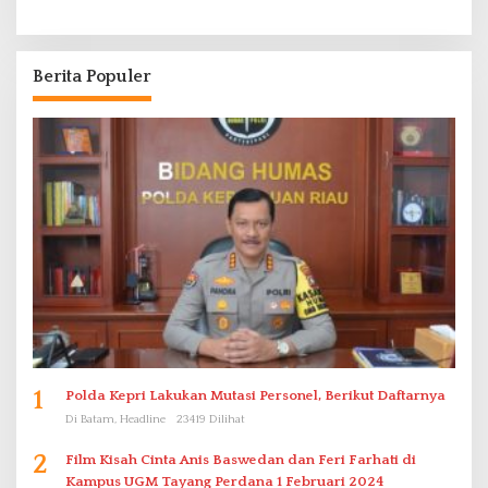
Berita Populer
1
Polda Kepri Lakukan Mutasi Personel, Berikut Daftarnya
Di Batam, Headline
23419 Dilihat
2
Film Kisah Cinta Anis Baswedan dan Feri Farhati di
Kampus UGM Tayang Perdana 1 Februari 2024