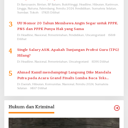
Di Banyuasin, Bintan, BP Batam, Bukittinggi, Headline, Hiburan, Karimun,
Lingga, Natuna, Palembang, Pemilu 2024, Pendidikan, Sumatera Selatan,
Sumbar, Tokoh
17825 Dilihat
3
UU Nomor 20 Tahun Membawa Angin Segar untuk PPPK.
PNS dan PPPK Punya Hak yang Sama
Di Headline, Nasional, Pemerintahan, Pendidikan, Uncategorized
15618
Dilihat
4
Single Salary ASN, Apakah Tunjangan Profesi Guru (TPG)
Hilang?
Di Headline, Nasional, Pemerintahan, Uncategorized
15395 Dilihat
5
Ahmad Kamil mendampingi Langsung Dike Mandala
Putra pada Acara Grand Finalis Lomba Baca Teks
Proklamasi Mirip Bung Karno di Bali
Di Daerah, Hiburan, Komunitas, Nasional, Pemilu 2024, Sumatera
Selatan
14517 Dilihat
Hukum dan Kriminal