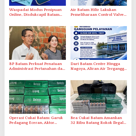
Waspadai Modus Penipuan
Air Batam Hilir Lakukan
Online, Disdukcapil Batam
Pemeliharaan Control Valve,
Tegaskan Aktivasi IKD Wajib
Ini Daftar Area Terdampak
Tatap Muka
BP Batam Perkuat Penataan
Dari Batam Centre Hingga
Administrasi Pertanahan dan
Nagoya, Aliran Air Terganggu
Pemanfaatan Ruang Laut
Akibat Listrik Padam di IPA
Duriangkang
Operasi Cukai Batam: Garuk
Bea Cukai Batam Amankan
Pedagang Eceran, Aktor
32 Ribu Batang Rokok Ilegal
Intelektual Rokok Ilegal Tak
dalam Operasi Cukai
Tersentuh?