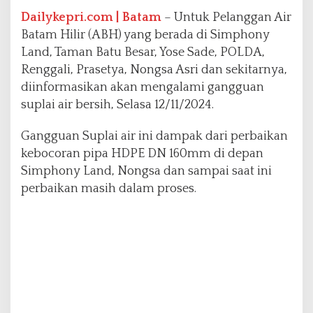
a
Dailykepri.com | Batam
– Untuk Pelanggan Air
p
Batam Hilir (ABH) yang berada di Simphony
a
Land, Taman Batu Besar, Yose Sade, POLDA,
A
r
Renggali, Prasetya, Nongsa Asri dan sekitarnya,
e
diinformasikan akan mengalami gangguan
a
suplai air bersih, Selasa 12/11/2024.
A
k
Gangguan Suplai air ini dampak dari perbaikan
a
n
kebocoran pipa HDPE DN 160mm di depan
T
Simphony Land, Nongsa dan sampai saat ini
e
perbaikan masih dalam proses.
r
d
a
m
p
a
k
S
u