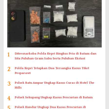
1
Ditresnarkoba Polda Kepri Ringkus Pria di Batam dan
Sita Puluhan Gram Sabu Serta Puluhan Ekstasi
2
Polda Kepri Tetapkan Dua Tersangka Kasus Tiket
Pesparawi
3
Polsek Batu Ampar Ungkap Kasus Curas di Hotel The
Hills
4
Polsek Sekupang Ungkap Kasus Pencurian di Batam
5
Polsek Kundur Ungkap Dua Kasus Pencurian di