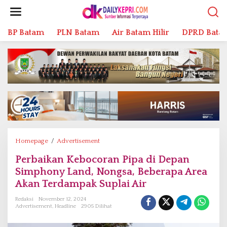
L
e
w
BP Batam
PLN Batam
Air Batam Hilir
DPRD Bata
a
t
i
k
e
k
o
n
t
e
n
Homepage
/
Advertisement
P
e
Perbaikan Kebocoran Pipa di Depan
r
Simphony Land, Nongsa, Beberapa Area
b
a
Akan Terdampak Suplai Air
i
Redaksi
November 12, 2024
k
Advertisement
,
Headline
2905 Dilihat
a
n