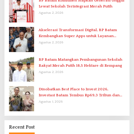
BP Batam Komitmen Siapkan Generasi Unggul
Lewat Sekolah Terintegrasi Merah Putih
Agustus 2, 2026
Akselerasi Transformasi Digital, BP Batam
Kembangkan Super Apps untuk Layanan
Terpadu
Agustus 2, 2026
BP Batam Matangkan Pembangunan Sekolah
Rakyat Merah Putih 18,5 Hektare di Rempang
Agustus 2, 2026
Dinobatkan Best Place to Invest 2026,
Investasi Batam Tembus Rp69,3 Triliun dan
Ekonomi Tumbuh 6,76 Persen
Agustus 1, 2026
Recent Post