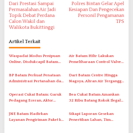
Dari Prestasi Sampai
Polres Bintan Gelar Apel
a
Permasalahan Air Jadi
Kesiapan Dan Pengecekan
v
Topik Debat Perdana
Personil Pengamanan
Calon Wakil dan
TPS
i
Walikota Bukittinggi
g
a
Artikel Terkait
s
i
Waspadai Modus Penipuan
Air Batam Hilir Lakukan
Online, Disdukcapil Batam
Pemeliharaan Control Valve,
p
Tegaskan Aktivasi IKD Wajib
Ini Daftar Area Terdampak
o
Tatap Muka
BP Batam Perkuat Penataan
Dari Batam Centre Hingga
s
Administrasi Pertanahan dan
Nagoya, Aliran Air Terganggu
Pemanfaatan Ruang Laut
Akibat Listrik Padam di IPA
Duriangkang
Operasi Cukai Batam: Garuk
Bea Cukai Batam Amankan
Pedagang Eceran, Aktor
32 Ribu Batang Rokok Ilegal
Intelektual Rokok Ilegal Tak
dalam Operasi Cukai
Tersentuh?
JNE Batam Hadirkan
Sikapi Laporan Gesekan
Layanan Pengiriman Paket ke
Penertiban Lahan, Tim
Singapura Mulai Rp100 Ribu
Hukum Terlapor Memenuhi
Undangan Klarifikasi Polresta