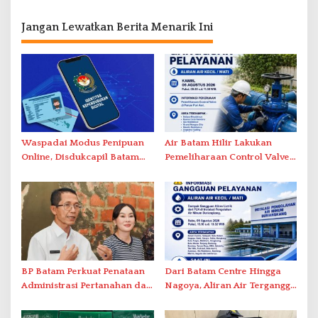
Jangan Lewatkan Berita Menarik Ini
Waspadai Modus Penipuan
Air Batam Hilir Lakukan
Online, Disdukcapil Batam
Pemeliharaan Control Valve,
Tegaskan Aktivasi IKD Wajib
Ini Daftar Area Terdampak
Tatap Muka
BP Batam Perkuat Penataan
Dari Batam Centre Hingga
Administrasi Pertanahan dan
Nagoya, Aliran Air Terganggu
Pemanfaatan Ruang Laut
Akibat Listrik Padam di IPA
Duriangkang