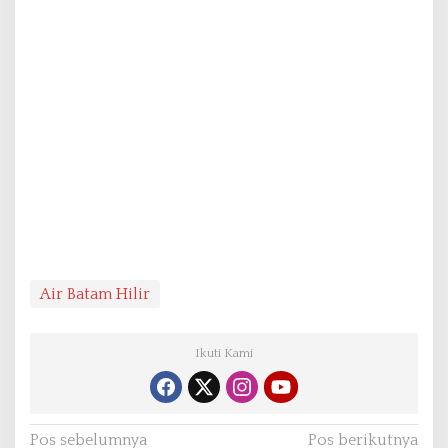
Air Batam Hilir
Ikuti Kami
N
Pos sebelumnya
Pos berikutnya