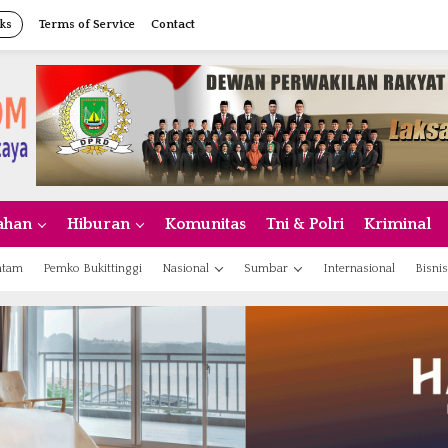
ks
Terms of Service
Contact
ahan
Hiburan
Komunitas
Tni & Polri
Kriminal
atam
Pemko Bukittinggi
Nasional
Sumbar
Internasional
Bisnis