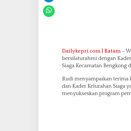
a
n
K
a
d
e
r
K
e
Dailykepri.com | Batam
– W
l
bersilaturahmi dengan Kade
u
Siaga Kecamatan Bengkong di
a
r
Rudi menyampaikan terima k
g
a
dan Kader Kelurahan Siaga
S
menyukseskan program peme
i
a
g
a
K
e