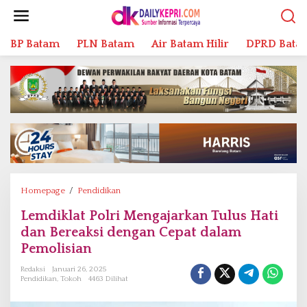
L
e
w
BP Batam
PLN Batam
Air Batam Hilir
DPRD Bata
a
t
i
k
e
k
o
n
t
e
n
Homepage
/
Pendidikan
L
e
Lemdiklat Polri Mengajarkan Tulus Hati
m
dan Bereaksi dengan Cepat dalam
d
i
Pemolisian
k
Redaksi
Januari 26, 2025
l
Pendidikan
,
Tokoh
4463 Dilihat
a
t