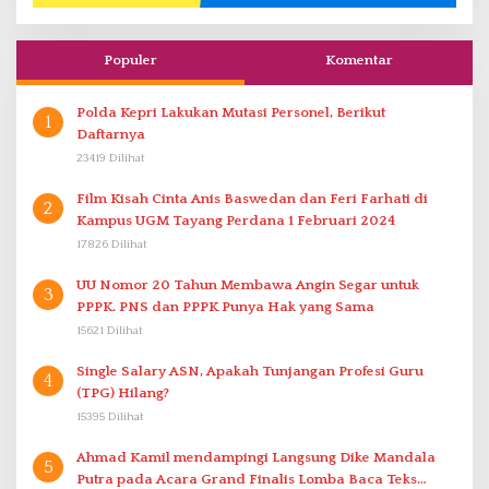
Populer
Komentar
Polda Kepri Lakukan Mutasi Personel, Berikut
1
Daftarnya
23419 Dilihat
Film Kisah Cinta Anis Baswedan dan Feri Farhati di
2
Kampus UGM Tayang Perdana 1 Februari 2024
17826 Dilihat
UU Nomor 20 Tahun Membawa Angin Segar untuk
3
PPPK. PNS dan PPPK Punya Hak yang Sama
15621 Dilihat
Single Salary ASN, Apakah Tunjangan Profesi Guru
4
(TPG) Hilang?
15395 Dilihat
Ahmad Kamil mendampingi Langsung Dike Mandala
5
Putra pada Acara Grand Finalis Lomba Baca Teks