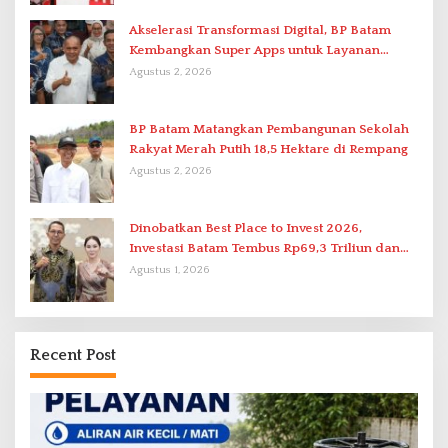
Akselerasi Transformasi Digital, BP Batam
Kembangkan Super Apps untuk Layanan
Terpadu
Agustus 2, 2026
BP Batam Matangkan Pembangunan Sekolah
Rakyat Merah Putih 18,5 Hektare di Rempang
Agustus 2, 2026
Dinobatkan Best Place to Invest 2026,
Investasi Batam Tembus Rp69,3 Triliun dan
Ekonomi Tumbuh 6,76 Persen
Agustus 1, 2026
Recent Post