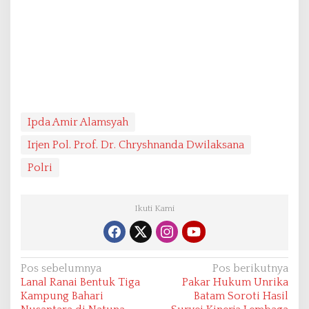
Ipda Amir Alamsyah
Irjen Pol. Prof. Dr. Chryshnanda Dwilaksana
Polri
Ikuti Kami
N
Pos sebelumnya
Pos berikutnya
Lanal Ranai Bentuk Tiga
Pakar Hukum Unrika
a
Kampung Bahari
Batam Soroti Hasil