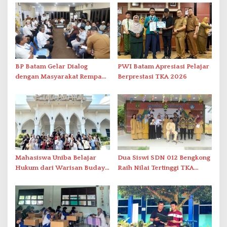
BP Batam Gelar Dialog
PWI Batam Apresiasi Pelajar
dengan Masyarakat Rempang
Berprestasi TKA 2026
– Galang Bahas Sekolah
Rakyat Merah Putih
Mahasiswa Uniba Belajar
Dua Siswi SDN 012 Bengkong
Hukum dari Warisan Budaya
Raih Nilai Tertinggi TKA
Melayu
Bahasa Indonesia