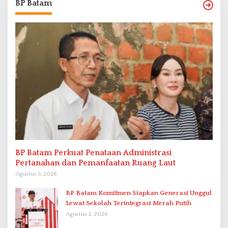
BP Batam
BP Batam Perkuat Penataan Administrasi
Pertanahan dan Pemanfaatan Ruang Laut
Agustus 5, 2026
BP Batam Komitmen Siapkan Generasi Unggul
Lewat Sekolah Terintegrasi Merah Putih
Agustus 2, 2026