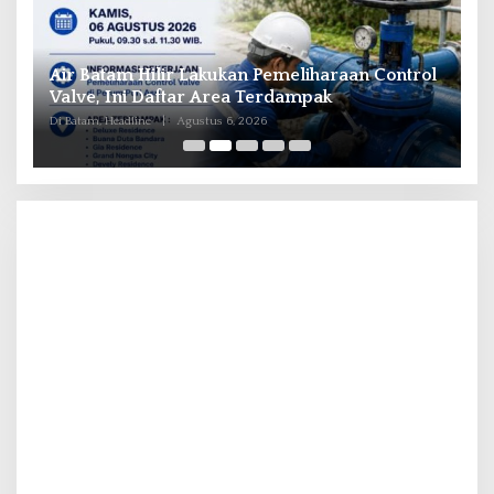
il
Air Batam Hilir Lakukan Pemeliharaan Control
B
ka
Valve, Ini Daftar Area Terdampak
P
Di Batam, Headline
|
Agustus 6, 2026
Di