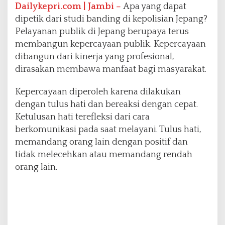
Dailykepri.com | Jambi –
Apa yang dapat
a
t
dipetik dari studi banding di kepolisian Jepang?
d
Pelayanan publik di Jepang berupaya terus
a
membangun kepercayaan publik. Kepercayaan
l
dibangun dari kinerja yang profesional,
a
m
dirasakan membawa manfaat bagi masyarakat.
P
e
Kepercayaan diperoleh karena dilakukan
m
dengan tulus hati dan bereaksi dengan cepat.
o
Ketulusan hati terefleksi dari cara
l
i
berkomunikasi pada saat melayani. Tulus hati,
s
memandang orang lain dengan positif dan
i
tidak melecehkan atau memandang rendah
a
orang lain.
n