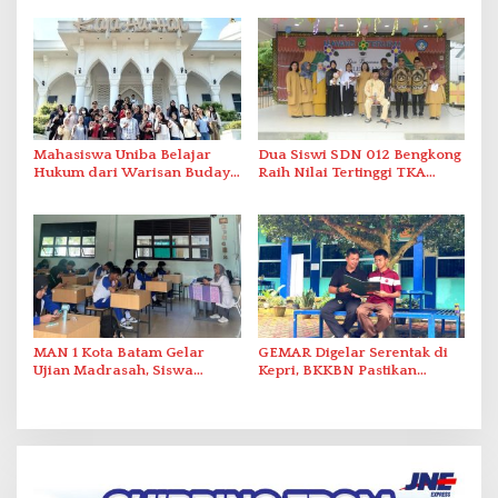
Rakyat Merah Putih
Mahasiswa Uniba Belajar
Dua Siswi SDN 012 Bengkong
Hukum dari Warisan Budaya
Raih Nilai Tertinggi TKA
Melayu
Bahasa Indonesia
MAN 1 Kota Batam Gelar
GEMAR Digelar Serentak di
Ujian Madrasah, Siswa
Kepri, BKKBN Pastikan
Antusias dan Tertib
Keterlibatan Ayah di Sekolah