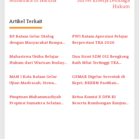
v
Nusantara di Natuna
Survei Kinerja Lembaga
Hukum
i
g
Artikel Terkait
a
s
BP Batam Gelar Dialog
PWI Batam Apresiasi Pelajar
i
dengan Masyarakat Rempang
Berprestasi TKA 2026
– Galang Bahas Sekolah
p
Rakyat Merah Putih
Mahasiswa Uniba Belajar
Dua Siswi SDN 012 Bengkong
o
Hukum dari Warisan Budaya
Raih Nilai Tertinggi TKA
s
Melayu
Bahasa Indonesia
MAN 1 Kota Batam Gelar
GEMAR Digelar Serentak di
Ujian Madrasah, Siswa
Kepri, BKKBN Pastikan
Antusias dan Tertib
Keterlibatan Ayah di Sekolah
Pimpinan Muhammadiyah
Ketua Komisi X DPR RI
Propinsi Sumatera Selatan
Beserta Rombongan Kunjungi
Lepas Kontingen Silatnas
SMK Unggul Negeri 2
Hizbul Wathan Tahun 2025
Banyuasin III