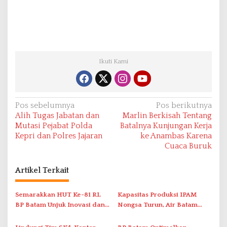
Ikuti Kami
N
Pos sebelumnya
Pos berikutnya
Alih Tugas Jabatan dan
Marlin Berkisah Tentang
a
Mutasi Pejabat Polda
Batalnya Kunjungan Kerja
v
Kepri dan Polres Jajaran
ke Anambas Karena
Cuaca Buruk
i
g
Artikel Terkait
a
s
Semarakkan HUT Ke-81 RI,
Kapasitas Produksi IPAM
i
BP Batam Unjuk Inovasi dan
Nongsa Turun, Air Batam
Sinergi Pembangunan dalam
Hilir Imbau Pelanggan Hemat
p
Pawai Pembangunan
Air