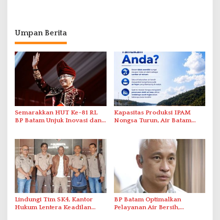
Umpan Berita
Semarakkan HUT Ke-81 RI,
Kapasitas Produksi IPAM
BP Batam Unjuk Inovasi dan
Nongsa Turun, Air Batam
Sinergi Pembangunan dalam
Hilir Imbau Pelanggan Hemat
Pawai Pembangunan
Air
Lindungi Tim SK4, Kantor
BP Batam Optimalkan
Hukum Lentera Keadilan
Pelayanan Air Bersih,
Laporkan Dugaan
Masyarakat Diimbau