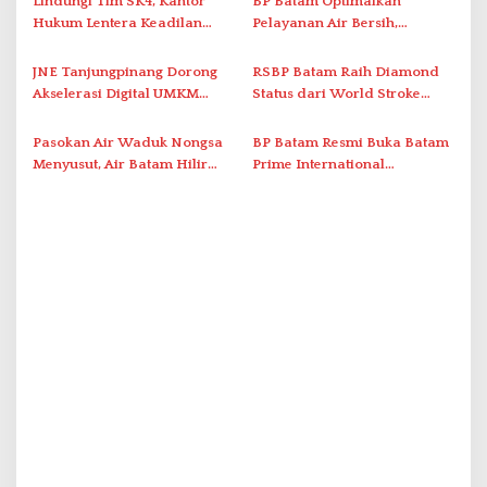
Lindungi Tim SK4, Kantor
BP Batam Optimalkan
o
Hukum Lentera Keadilan
Pelayanan Air Bersih,
s
Laporkan Dugaan
Masyarakat Diimbau
Perlawanan ke Petugas di
Gunakan Air Secara Bijak
JNE Tanjungpinang Dorong
RSBP Batam Raih Diamond
Bukik Batarah
Akselerasi Digital UMKM
Status dari World Stroke
Lewat AIM ASEAN Roadshow
Organization untuk
2026
Penanganan Stroke
Pasokan Air Waduk Nongsa
BP Batam Resmi Buka Batam
Berstandar Internasional
Menyusut, Air Batam Hilir
Prime International
Optimalkan Rekayasa Suplai
Grassroot Football Festival
Antar-IPAM
2026 di Stadion Temenggung
Abdul Jamal