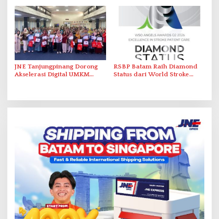
Perlawanan ke Petugas di
Gunakan Air Secara Bijak
Bukik Batarah
JNE Tanjungpinang Dorong
RSBP Batam Raih Diamond
Akselerasi Digital UMKM
Status dari World Stroke
Lewat AIM ASEAN Roadshow
Organization untuk
2026
Penanganan Stroke
Berstandar Internasional