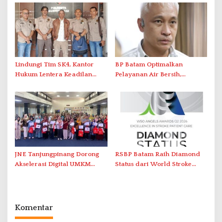
Pawai Pembangunan
Air
Lindungi Tim SK4, Kantor
BP Batam Optimalkan
Hukum Lentera Keadilan
Pelayanan Air Bersih,
Laporkan Dugaan
Masyarakat Diimbau
Perlawanan ke Petugas di
Gunakan Air Secara Bijak
Bukik Batarah
JNE Tanjungpinang Dorong
RSBP Batam Raih Diamond
Akselerasi Digital UMKM
Status dari World Stroke
Lewat AIM ASEAN Roadshow
Organization untuk
2026
Penanganan Stroke
Berstandar Internasional
Komentar