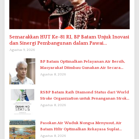
Semarakkan HUT Ke-81 RI, BP Batam Unjuk Inovasi
dan Sinergi Pembangunan dalam Pawai
Pembangunan
Agustus 9, 2026
BP Batam Optimalkan Pelayanan Air Bersih,
Masyarakat Diimbau Gunakan Air Secara
Bijak
Agustus 8, 2026
RSBP Batam Raih Diamond Status dari World
Stroke Organization untuk Penanganan Stroke
Berstandar Internasional
Agustus 8, 2026
Pasokan Air Waduk Nongsa Menyusut, Air
Batam Hilir Optimalkan Rekayasa Suplai
Antar-IPAM
Agustus 8, 2026