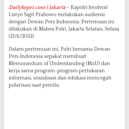
k
a
Dailykepri.com | Jakarta
– Kapolri Jenderal
t
Listyo Sigit Prabowo melakukan audiensi
C
dengan Dewan Pers Indonesia. Pertemuan ini
e
dilakukan di Mabes Polri, Jakarta Selatan, Selasa
g
a
(21/6/2022).
h
P
Dalam pertemuan ini, Polri bersama Dewan
o
Pers Indonesia sepakat membuat
l
Memorandum of Understanding (MoU) dan
a
r
kerja sama program-program pertukaran
i
informasi, sosialisasi dan edukasi mencegah
s
polarisasi saat pemilu.
a
s
i
P
e
m
i
l