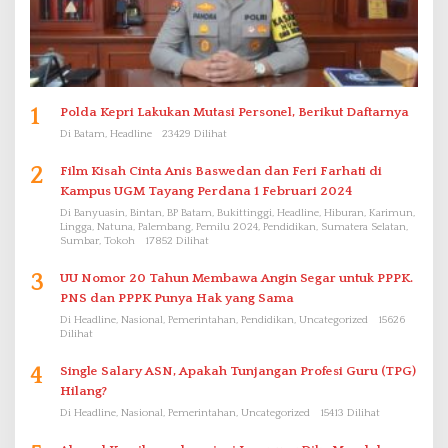
1
Polda Kepri Lakukan Mutasi Personel, Berikut Daftarnya
Di Batam, Headline
23429 Dilihat
2
Film Kisah Cinta Anis Baswedan dan Feri Farhati di
Kampus UGM Tayang Perdana 1 Februari 2024
Di Banyuasin, Bintan, BP Batam, Bukittinggi, Headline, Hiburan, Karimun,
Lingga, Natuna, Palembang, Pemilu 2024, Pendidikan, Sumatera Selatan,
Sumbar, Tokoh
17852 Dilihat
3
UU Nomor 20 Tahun Membawa Angin Segar untuk PPPK.
PNS dan PPPK Punya Hak yang Sama
Di Headline, Nasional, Pemerintahan, Pendidikan, Uncategorized
15626
Dilihat
4
Single Salary ASN, Apakah Tunjangan Profesi Guru (TPG)
Hilang?
Di Headline, Nasional, Pemerintahan, Uncategorized
15413 Dilihat