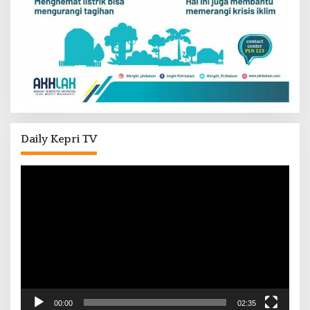
Daily Kepri TV
Pemutar
Video
00:00
02:35