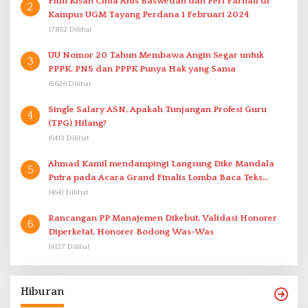
Film Kisah Cinta Anis Baswedan dan Feri Farhati di
2
Kampus UGM Tayang Perdana 1 Februari 2024
17852 Dilihat
UU Nomor 20 Tahun Membawa Angin Segar untuk
3
PPPK. PNS dan PPPK Punya Hak yang Sama
15626 Dilihat
Single Salary ASN, Apakah Tunjangan Profesi Guru
4
(TPG) Hilang?
15413 Dilihat
Ahmad Kamil mendampingi Langsung Dike Mandala
5
Putra pada Acara Grand Finalis Lomba Baca Teks
Proklamasi Mirip Bung Karno di Bali
14541 Dilihat
Rancangan PP Manajemen Dikebut, Validasi Honorer
6
Diperketat, Honorer Bodong Was-Was
14127 Dilihat
Hiburan