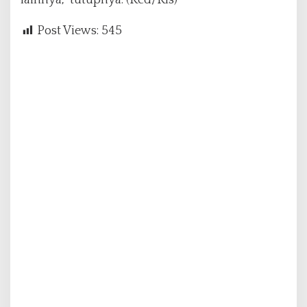
lainnya,” tutupnya. (Red/Rls)
Post Views:
545