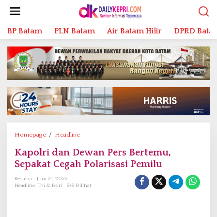
L
e
w
BP Batam
PLN Batam
Air Batam Hilir
DPRD Bata
a
t
i
k
e
k
o
n
t
e
n
Homepage
/
Headline
K
a
Kapolri dan Dewan Pers Bertemu,
p
Sepakat Cegah Polarisasi Pemilu
o
l
Redaksi
Juni 21, 2022
r
Headline
,
Tni & Polri
545 Dilihat
i
d
a