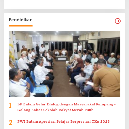
Pendidikan
1
BP Batam Gelar Dialog dengan Masyarakat Rempang –
Galang Bahas Sekolah Rakyat Merah Putih
2
PWI Batam Apresiasi Pelajar Berprestasi TKA 2026