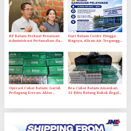
BP Batam Perkuat Penataan
Dari Batam Centre Hingga
Administrasi Pertanahan dan
Nagoya, Aliran Air Terganggu
Pemanfaatan Ruang Laut
Akibat Listrik Padam di IPA
Duriangkang
Operasi Cukai Batam: Garuk
Bea Cukai Batam Amankan
Pedagang Eceran, Aktor
32 Ribu Batang Rokok Ilegal
Intelektual Rokok Ilegal Tak
dalam Operasi Cukai
Tersentuh?