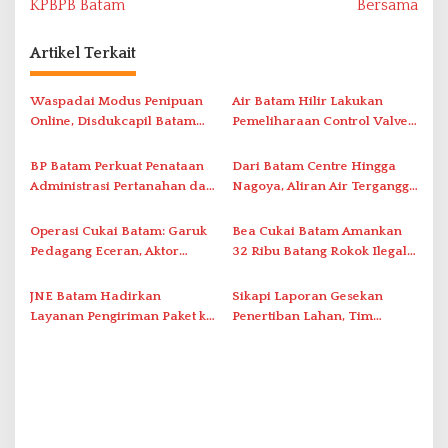
KPBPB Batam
Bersama
i
g
Artikel Terkait
a
s
Waspadai Modus Penipuan
Air Batam Hilir Lakukan
i
Online, Disdukcapil Batam
Pemeliharaan Control Valve,
Tegaskan Aktivasi IKD Wajib
Ini Daftar Area Terdampak
p
Tatap Muka
BP Batam Perkuat Penataan
Dari Batam Centre Hingga
o
Administrasi Pertanahan dan
Nagoya, Aliran Air Terganggu
s
Pemanfaatan Ruang Laut
Akibat Listrik Padam di IPA
Duriangkang
Operasi Cukai Batam: Garuk
Bea Cukai Batam Amankan
Pedagang Eceran, Aktor
32 Ribu Batang Rokok Ilegal
Intelektual Rokok Ilegal Tak
dalam Operasi Cukai
Tersentuh?
JNE Batam Hadirkan
Sikapi Laporan Gesekan
Layanan Pengiriman Paket ke
Penertiban Lahan, Tim
Singapura Mulai Rp100 Ribu
Hukum Terlapor Memenuhi
Undangan Klarifikasi Polresta
Bukittinggi