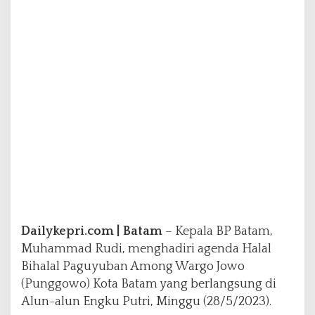
k
a
n
d
a
n
S
o
l
i
d
a
r
i
t
a
s
Dailykepri.com | Batam
– Kepala BP Batam,
d
Muhammad Rudi, menghadiri agenda Halal
i
Bihalal Paguyuban Among Wargo Jowo
A
(Punggowo) Kota Batam yang berlangsung di
c
a
Alun-alun Engku Putri, Minggu (28/5/2023).
r