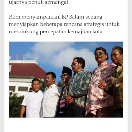
ujarnya penuh semangat.
o
t
a
Rudi menyampaikan, BP Batam sedang
B
menyiapkan beberapa rencana strategis untuk
a
mendukung percepatan kemajuan kota.
t
a
m