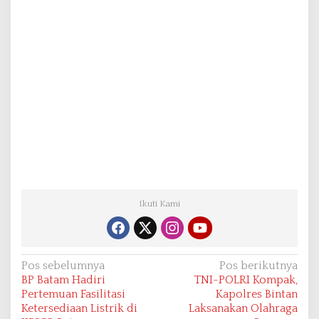
Ikuti Kami
N
Pos sebelumnya
Pos berikutnya
BP Batam Hadiri
TNI-POLRI Kompak,
a
Pertemuan Fasilitasi
Kapolres Bintan
v
Ketersediaan Listrik di
Laksanakan Olahraga