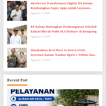
Akselerasi Transformasi Digital, BP Batam
Kembangkan Super Apps untuk Layanan
Terpadu
Agustus 2, 2026
BP Batam Matangkan Pembangunan Sekolah
Rakyat Merah Putih 18,5 Hektare di Rempang
Agustus 2, 2026
Dinobatkan Best Place to Invest 2026,
Investasi Batam Tembus Rp69,3 Triliun dan
Ekonomi Tumbuh 6,76 Persen
Agustus 1, 2026
Recent Post