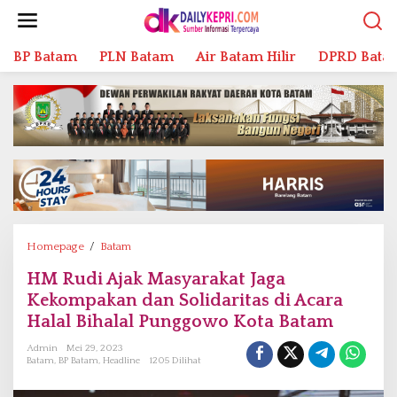
L
e
w
BP Batam
PLN Batam
Air Batam Hilir
DPRD Bata
a
t
i
k
e
k
o
n
t
e
n
Homepage
/
Batam
H
M
HM Rudi Ajak Masyarakat Jaga
R
Kekompakan dan Solidaritas di Acara
u
d
Halal Bihalal Punggowo Kota Batam
i
Admin
Mei 29, 2023
A
Batam
,
BP Batam
,
Headline
1205 Dilihat
j
a