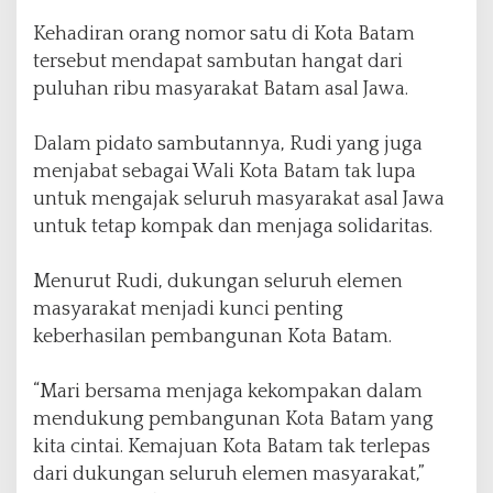
a
Kehadiran orang nomor satu di Kota Batam
H
tersebut mendapat sambutan hangat dari
a
l
puluhan ribu masyarakat Batam asal Jawa.
a
l
Dalam pidato sambutannya, Rudi yang juga
B
menjabat sebagai Wali Kota Batam tak lupa
i
h
untuk mengajak seluruh masyarakat asal Jawa
a
untuk tetap kompak dan menjaga solidaritas.
l
a
Menurut Rudi, dukungan seluruh elemen
l
P
masyarakat menjadi kunci penting
u
keberhasilan pembangunan Kota Batam.
n
g
“Mari bersama menjaga kekompakan dalam
g
o
mendukung pembangunan Kota Batam yang
w
kita cintai. Kemajuan Kota Batam tak terlepas
o
dari dukungan seluruh elemen masyarakat,”
K