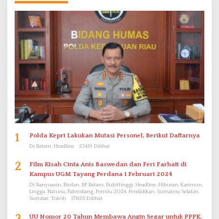
1
Polda Kepri Lakukan Mutasi Personel, Berikut Daftarnya
Di Batam, Headline
23419 Dilihat
2
Film Kisah Cinta Anis Baswedan dan Feri Farhati di
Kampus UGM Tayang Perdana 1 Februari 2024
Di Banyuasin, Bintan, BP Batam, Bukittinggi, Headline, Hiburan, Karimun,
Lingga, Natuna, Palembang, Pemilu 2024, Pendidikan, Sumatera Selatan,
Sumbar, Tokoh
17826 Dilihat
3
UU Nomor 20 Tahun Membawa Angin Segar untuk PPPK.