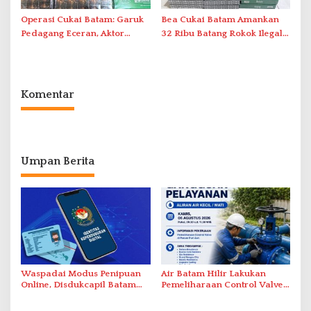
Operasi Cukai Batam: Garuk
Bea Cukai Batam Amankan
Pedagang Eceran, Aktor
32 Ribu Batang Rokok Ilegal
Intelektual Rokok Ilegal Tak
dalam Operasi Cukai
Tersentuh?
Komentar
Umpan Berita
Waspadai Modus Penipuan
Air Batam Hilir Lakukan
Online, Disdukcapil Batam
Pemeliharaan Control Valve,
Tegaskan Aktivasi IKD Wajib
Ini Daftar Area Terdampak
Tatap Muka