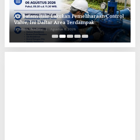
il
Air Batam Hilir Lakukan Pemeliharaan Control
B
ka
Valve, Ini Daftar Area Terdampak
P
Di Batam, Headline
|
Agustus 6, 2026
Di