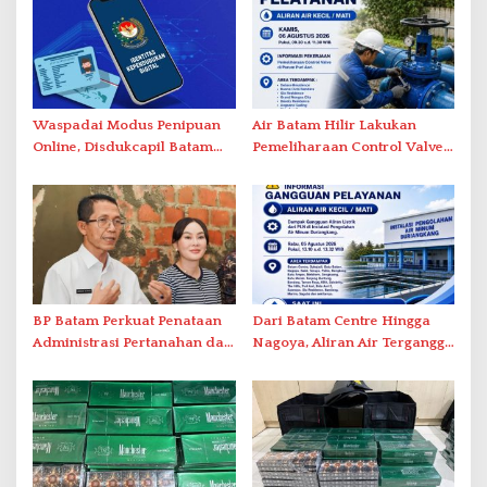
Waspadai Modus Penipuan
Air Batam Hilir Lakukan
Online, Disdukcapil Batam
Pemeliharaan Control Valve,
Tegaskan Aktivasi IKD Wajib
Ini Daftar Area Terdampak
Tatap Muka
BP Batam Perkuat Penataan
Dari Batam Centre Hingga
Administrasi Pertanahan dan
Nagoya, Aliran Air Terganggu
Pemanfaatan Ruang Laut
Akibat Listrik Padam di IPA
Duriangkang