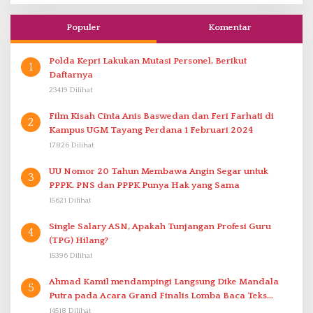
Populer
Komentar
Polda Kepri Lakukan Mutasi Personel, Berikut
1
Daftarnya
23419 Dilihat
Film Kisah Cinta Anis Baswedan dan Feri Farhati di
2
Kampus UGM Tayang Perdana 1 Februari 2024
17826 Dilihat
UU Nomor 20 Tahun Membawa Angin Segar untuk
3
PPPK. PNS dan PPPK Punya Hak yang Sama
15621 Dilihat
Single Salary ASN, Apakah Tunjangan Profesi Guru
4
(TPG) Hilang?
15396 Dilihat
Ahmad Kamil mendampingi Langsung Dike Mandala
5
Putra pada Acara Grand Finalis Lomba Baca Teks
Proklamasi Mirip Bung Karno di Bali
14518 Dilihat