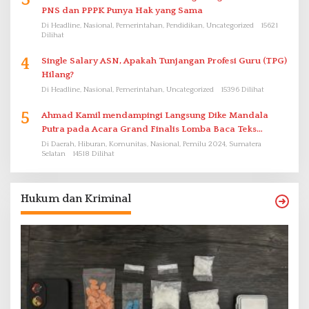
PNS dan PPPK Punya Hak yang Sama
Di Headline, Nasional, Pemerintahan, Pendidikan, Uncategorized
15621
Dilihat
4
Single Salary ASN, Apakah Tunjangan Profesi Guru (TPG)
Hilang?
Di Headline, Nasional, Pemerintahan, Uncategorized
15396 Dilihat
5
Ahmad Kamil mendampingi Langsung Dike Mandala
Putra pada Acara Grand Finalis Lomba Baca Teks
Proklamasi Mirip Bung Karno di Bali
Di Daerah, Hiburan, Komunitas, Nasional, Pemilu 2024, Sumatera
Selatan
14518 Dilihat
Hukum dan Kriminal