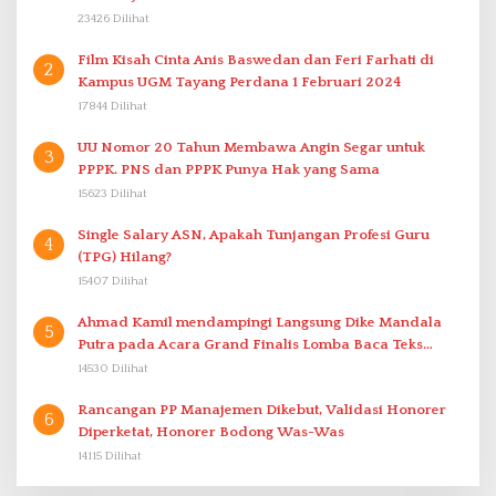
23426 Dilihat
Film Kisah Cinta Anis Baswedan dan Feri Farhati di
2
Kampus UGM Tayang Perdana 1 Februari 2024
17844 Dilihat
UU Nomor 20 Tahun Membawa Angin Segar untuk
3
PPPK. PNS dan PPPK Punya Hak yang Sama
15623 Dilihat
Single Salary ASN, Apakah Tunjangan Profesi Guru
4
(TPG) Hilang?
15407 Dilihat
Ahmad Kamil mendampingi Langsung Dike Mandala
5
Putra pada Acara Grand Finalis Lomba Baca Teks
Proklamasi Mirip Bung Karno di Bali
14530 Dilihat
Rancangan PP Manajemen Dikebut, Validasi Honorer
6
Diperketat, Honorer Bodong Was-Was
14115 Dilihat