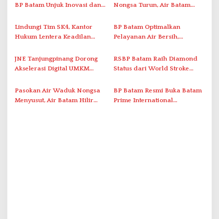
BP Batam Unjuk Inovasi dan
Nongsa Turun, Air Batam
p
Sinergi Pembangunan dalam
Hilir Imbau Pelanggan Hemat
o
Pawai Pembangunan
Air
Lindungi Tim SK4, Kantor
BP Batam Optimalkan
s
Hukum Lentera Keadilan
Pelayanan Air Bersih,
Laporkan Dugaan
Masyarakat Diimbau
Perlawanan ke Petugas di
Gunakan Air Secara Bijak
JNE Tanjungpinang Dorong
RSBP Batam Raih Diamond
Bukik Batarah
Akselerasi Digital UMKM
Status dari World Stroke
Lewat AIM ASEAN Roadshow
Organization untuk
2026
Penanganan Stroke
Pasokan Air Waduk Nongsa
BP Batam Resmi Buka Batam
Berstandar Internasional
Menyusut, Air Batam Hilir
Prime International
Optimalkan Rekayasa Suplai
Grassroot Football Festival
Antar-IPAM
2026 di Stadion Temenggung
Abdul Jamal