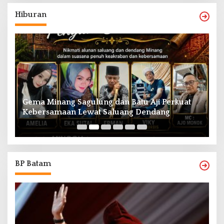
Hiburan
Gema Minang Sagulung dan Batu Aji Perkuat
A
Kebersamaan Lewat Saluang Dendang
H
BP Batam