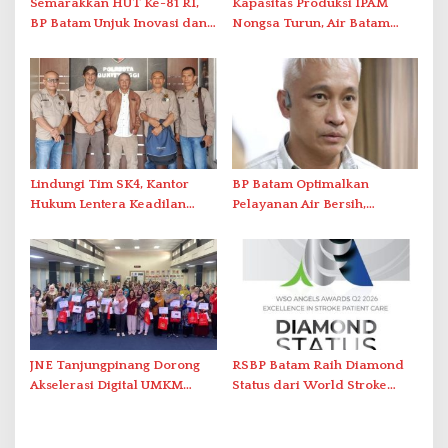
Semarakkan HUT Ke-81 RI,
Kapasitas Produksi IPAM
BP Batam Unjuk Inovasi dan
Nongsa Turun, Air Batam
Sinergi Pembangunan dalam
Hilir Imbau Pelanggan Hemat
Pawai Pembangunan
Air
Lindungi Tim SK4, Kantor
BP Batam Optimalkan
Hukum Lentera Keadilan
Pelayanan Air Bersih,
Laporkan Dugaan
Masyarakat Diimbau
Perlawanan ke Petugas di
Gunakan Air Secara Bijak
Bukik Batarah
JNE Tanjungpinang Dorong
RSBP Batam Raih Diamond
Akselerasi Digital UMKM
Status dari World Stroke
Lewat AIM ASEAN Roadshow
Organization untuk
2026
Penanganan Stroke
Berstandar Internasional