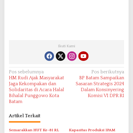
Ikuti Kami
N
Pos sebelumnya
Pos berikutnya
HM Rudi Ajak Masyarakat
BP Batam Sampaikan
a
Jaga Kekompakan dan
Sasaran Strategis 2024
v
Solidaritas di Acara Halal
Dalam Konsinyering
Bihalal Punggowo Kota
Komisi VI DPR RI
i
Batam
g
a
Artikel Terkait
s
i
Semarakkan HUT Ke-81 RI,
Kapasitas Produksi IPAM