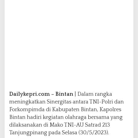
a
k
s
a
n
a
k
a
n
O
l
a
h
r
a
g
Dailykepri.com – Bintan
| Dalam rangka
a
meningkatkan Sinergitas antara TNI-Polri dan
B
Forkompimda di Kabupaten Bintan, Kapolres
e
Bintan hadiri kegiatan olahraga bersama yang
r
s
dilaksanakan di Mako TNI-AU Satrad 213
a
Tanjungpinang pada Selasa (30/5/2023).
m