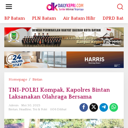
L
e
w
BP Batam
PLN Batam
Air Batam Hilir
DPRD Bata
a
t
i
k
e
k
o
n
t
e
n
Homepage
/
Bintan
T
N
TNI-POLRI Kompak, Kapolres Bintan
I
Laksanakan Olahraga Bersama
-
P
Admin
Mei 30, 2023
O
Bintan
,
Headline
,
Tni & Polri
1106 Dilihat
L
R
I