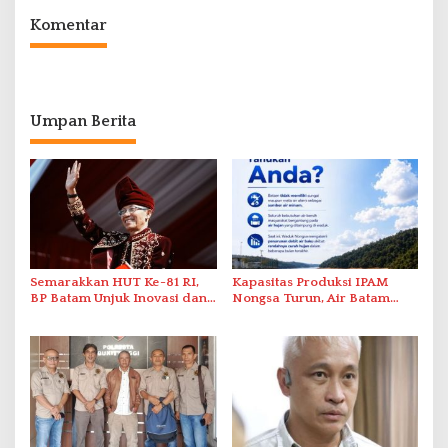
Komentar
Umpan Berita
Semarakkan HUT Ke-81 RI,
Kapasitas Produksi IPAM
BP Batam Unjuk Inovasi dan
Nongsa Turun, Air Batam
Sinergi Pembangunan dalam
Hilir Imbau Pelanggan Hemat
Pawai Pembangunan
Air