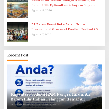
Pasokan Air Waduk Nongsa Menyusut, Air
Batam Hilir Optimalkan Rekayasa Suplai
Antar-IPAM
Agustus 8, 2026
BP Batam Resmi Buka Batam Prime
International Grassroot Football Festival 2026
di Stadion Temenggung Abdul Jamal
Agustus 7, 2026
Recent Post
Kapasitas Produksi IPAM Nongsa Turun, Air
L
Batam Hilir Imbau Pelanggan Hemat Air
K
P
Di Batam, Headline
|
Agustus 9, 2026
Di 