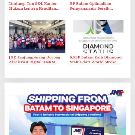
Lindungi Tim SK4, Kantor
BP Batam Optimalkan
Hukum Lentera Keadilan
Pelayanan Air Bersih,
Laporkan Dugaan
Masyarakat Diimbau
Perlawanan ke Petugas di
Gunakan Air Secara Bijak
Bukik Batarah
JNE Tanjungpinang Dorong
RSBP Batam Raih Diamond
Akselerasi Digital UMKM
Status dari World Stroke
Lewat AIM ASEAN Roadshow
Organization untuk
2026
Penanganan Stroke
Berstandar Internasional