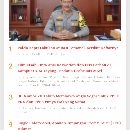
1
Polda Kepri Lakukan Mutasi Personel, Berikut Daftarnya
Di Batam, Headline
23426 Dilihat
2
Film Kisah Cinta Anis Baswedan dan Feri Farhati di
Kampus UGM Tayang Perdana 1 Februari 2024
Di Banyuasin, Bintan, BP Batam, Bukittinggi, Headline, Hiburan, Karimun,
Lingga, Natuna, Palembang, Pemilu 2024, Pendidikan, Sumatera Selatan,
Sumbar, Tokoh
17844 Dilihat
3
UU Nomor 20 Tahun Membawa Angin Segar untuk PPPK.
PNS dan PPPK Punya Hak yang Sama
Di Headline, Nasional, Pemerintahan, Pendidikan, Uncategorized
15623
Dilihat
4
Single Salary ASN, Apakah Tunjangan Profesi Guru (TPG)
Hilang?