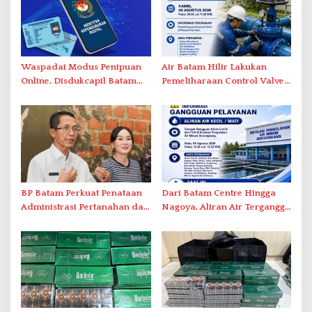
Waspadai Modus Penipuan
Air Batam Hilir Lakukan
Online, Disdukcapil Batam
Pemeliharaan Control Valve,
Tegaskan Aktivasi IKD Wajib
Ini Daftar Area Terdampak
Tatap Muka
BP Batam Perkuat Penataan
Dari Batam Centre Hingga
Administrasi Pertanahan dan
Nagoya, Aliran Air Terganggu
Pemanfaatan Ruang Laut
Akibat Listrik Padam di IPA
Duriangkang