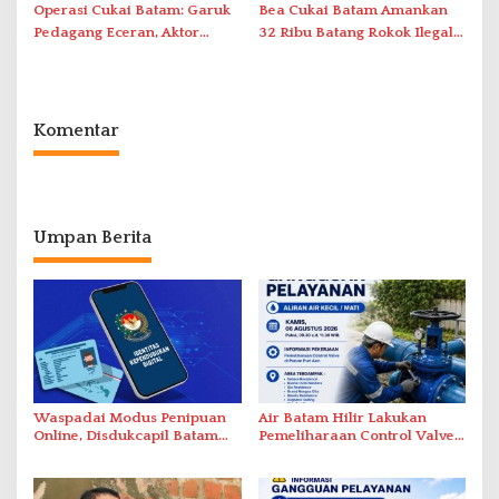
Operasi Cukai Batam: Garuk
Bea Cukai Batam Amankan
Pedagang Eceran, Aktor
32 Ribu Batang Rokok Ilegal
Intelektual Rokok Ilegal Tak
dalam Operasi Cukai
Tersentuh?
Komentar
Umpan Berita
Waspadai Modus Penipuan
Air Batam Hilir Lakukan
Online, Disdukcapil Batam
Pemeliharaan Control Valve,
Tegaskan Aktivasi IKD Wajib
Ini Daftar Area Terdampak
Tatap Muka