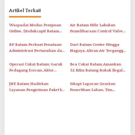
a
s
Artikel Terkait
i
Waspadai Modus Penipuan
Air Batam Hilir Lakukan
p
Online, Disdukcapil Batam
Pemeliharaan Control Valve,
o
Tegaskan Aktivasi IKD Wajib
Ini Daftar Area Terdampak
s
Tatap Muka
BP Batam Perkuat Penataan
Dari Batam Centre Hingga
Administrasi Pertanahan dan
Nagoya, Aliran Air Terganggu
Pemanfaatan Ruang Laut
Akibat Listrik Padam di IPA
Duriangkang
Operasi Cukai Batam: Garuk
Bea Cukai Batam Amankan
Pedagang Eceran, Aktor
32 Ribu Batang Rokok Ilegal
Intelektual Rokok Ilegal Tak
dalam Operasi Cukai
Tersentuh?
JNE Batam Hadirkan
Sikapi Laporan Gesekan
Layanan Pengiriman Paket ke
Penertiban Lahan, Tim
Singapura Mulai Rp100 Ribu
Hukum Terlapor Memenuhi
Undangan Klarifikasi Polresta
Bukittinggi