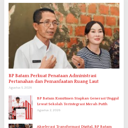
BP Batam Perkuat Penataan Administrasi
Pertanahan dan Pemanfaatan Ruang Laut
Agustus 5, 2026
BP Batam Komitmen Siapkan Generasi Unggul
Lewat Sekolah Terintegrasi Merah Putih
Agustus 2, 2026
Akselerasi Transformasi Digital, BP Batam