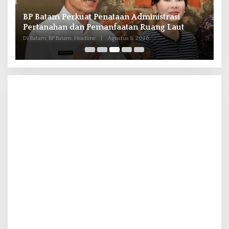
ol
BP Batam Perkuat Penataan Administrasi
D
Pertanahan dan Pemanfaatan Ruang Laut
T
D
Di Batam, BP Batam, Headline
|
Agustus 5, 2026
Di