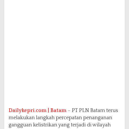
j
u
l
u
n
g
,
P
L
N
B
a
t
a
m
P
e
r
c
Dailykepri.com | Batam
– PT PLN Batam terus
e
p
melakukan langkah percepatan penanganan
a
gangguan kelistrikan yang terjadi di wilayah
t