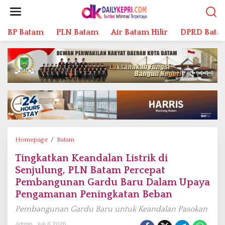
L
e
w
BP Batam
PLN Batam
Air Batam Hilir
DPRD Bata
a
t
i
k
e
k
o
n
t
e
n
Homepage
/
Batam
T
i
Tingkatkan Keandalan Listrik di
n
Senjulung, PLN Batam Percepat
g
k
Pembangunan Gardu Baru Dalam Upaya
a
Pengamanan Peningkatan Beban
t
Pembangunan Gardu Baru untuk Keandalan Pasokan
k
a
Admin
Juli 6, 2026