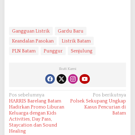
Gangguan Listrik
Gardu Baru
Keandalan Pasokan
Listrik Batam
PLN Batam
Punggur
Senjulung
Ikuti Kami
N
Pos sebelumnya
Pos berikutnya
HARRIS Barelang Batam
Polsek Sekupang Ungkap
a
Hadirkan Promo Liburan
Kasus Pencurian di
v
Keluarga dengan Kids
Batam
Activities, Day Pass,
i
Staycation dan Sound
g
Healing