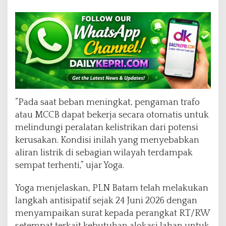
g
k
a
t
a
n
B
e
b
a
“Pada saat beban meningkat, pengaman trafo
n
atau MCCB dapat bekerja secara otomatis untuk
melindungi peralatan kelistrikan dari potensi
kerusakan. Kondisi inilah yang menyebabkan
aliran listrik di sebagian wilayah terdampak
sempat terhenti,” ujar Yoga.
Yoga menjelaskan, PLN Batam telah melakukan
langkah antisipatif sejak 24 Juni 2026 dengan
menyampaikan surat kepada perangkat RT/RW
setempat terkait kebutuhan alokasi lahan untuk