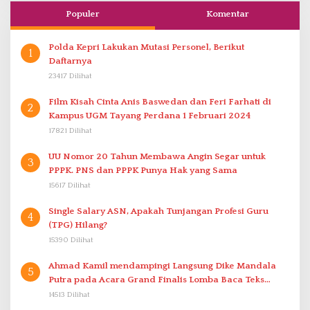
Populer
Komentar
Polda Kepri Lakukan Mutasi Personel, Berikut
1
Daftarnya
23417 Dilihat
Film Kisah Cinta Anis Baswedan dan Feri Farhati di
2
Kampus UGM Tayang Perdana 1 Februari 2024
17821 Dilihat
UU Nomor 20 Tahun Membawa Angin Segar untuk
3
PPPK. PNS dan PPPK Punya Hak yang Sama
15617 Dilihat
Single Salary ASN, Apakah Tunjangan Profesi Guru
4
(TPG) Hilang?
15390 Dilihat
Ahmad Kamil mendampingi Langsung Dike Mandala
5
Putra pada Acara Grand Finalis Lomba Baca Teks
Proklamasi Mirip Bung Karno di Bali
14513 Dilihat