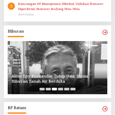
Rancangan PP Manajemen Dikebut, Validasi Honorer
6
Diperketat, Honorer Bodong Was-Was
14105 Dilihat
Hiburan
Aktor Epy Kusnandar Tutup Usia, Dunia
Hiburan Tanah Air Berduka
Ed
BP Batam