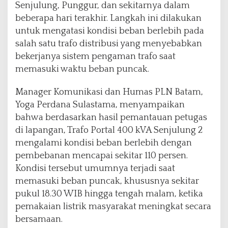
Senjulung, Punggur, dan sekitarnya dalam
P
beberapa hari terakhir. Langkah ini dilakukan
e
m
untuk mengatasi kondisi beban berlebih pada
b
salah satu trafo distribusi yang menyebabkan
a
bekerjanya sistem pengaman trafo saat
n
memasuki waktu beban puncak.
g
u
n
Manager Komunikasi dan Humas PLN Batam,
a
Yoga Perdana Sulastama, menyampaikan
n
bahwa berdasarkan hasil pemantauan petugas
G
di lapangan, Trafo Portal 400 kVA Senjulung 2
a
r
mengalami kondisi beban berlebih dengan
d
pembebanan mencapai sekitar 110 persen.
u
Kondisi tersebut umumnya terjadi saat
B
memasuki beban puncak, khususnya sekitar
a
r
pukul 18.30 WIB hingga tengah malam, ketika
u
pemakaian listrik masyarakat meningkat secara
D
bersamaan.
a