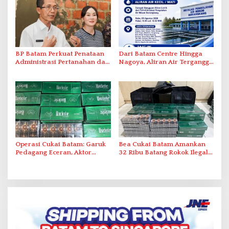
BP Batam Perkuat Penataan
Dari Batam Centre Hingga
Administrasi Pertanahan dan
Nagoya, Aliran Air Terganggu
Pemanfaatan Ruang Laut
Akibat Listrik Padam di IPA
Duriangkang
Operasi Cukai Batam: Garuk
Bea Cukai Batam Amankan
Pedagang Eceran, Aktor
32 Ribu Batang Rokok Ilegal
Intelektual Rokok Ilegal Tak
dalam Operasi Cukai
Tersentuh?