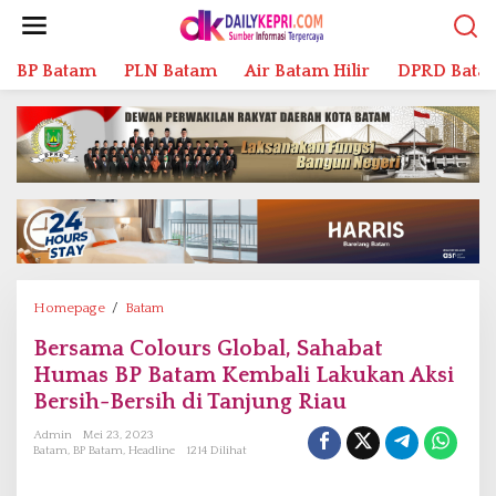
L
e
w
BP Batam
PLN Batam
Air Batam Hilir
DPRD Bata
a
t
i
k
e
k
o
n
t
e
n
Homepage
/
Batam
B
e
Bersama Colours Global, Sahabat
r
Humas BP Batam Kembali Lakukan Aksi
s
a
Bersih-Bersih di Tanjung Riau
m
Admin
Mei 23, 2023
a
Batam
,
BP Batam
,
Headline
1214 Dilihat
C
o