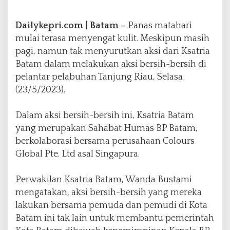
a
s
B
Dailykepri.com | Batam –
Panas matahari
P
mulai terasa menyengat kulit. Meskipun masih
B
pagi, namun tak menyurutkan aksi dari Ksatria
a
Batam dalam melakukan aksi bersih-bersih di
t
a
pelantar pelabuhan Tanjung Riau, Selasa
m
(23/5/2023).
K
e
Dalam aksi bersih-bersih ini, Ksatria Batam
m
b
yang merupakan Sahabat Humas BP Batam,
a
berkolaborasi bersama perusahaan Colours
l
Global Pte. Ltd asal Singapura.
i
L
a
Perwakilan Ksatria Batam, Wanda Bustami
k
mengatakan, aksi bersih-bersih yang mereka
u
lakukan bersama pemuda dan pemudi di Kota
k
Batam ini tak lain untuk membantu pemerintah
a
n