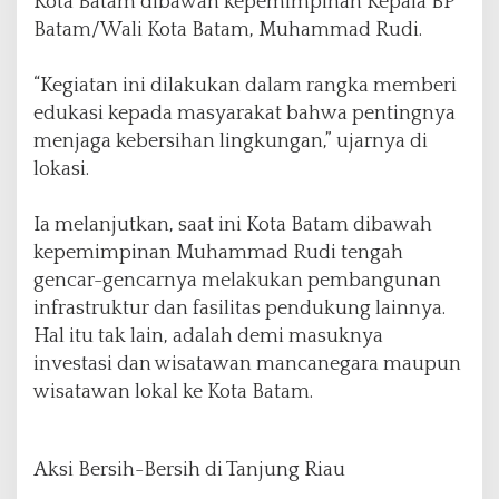
Kota Batam dibawah kepemimpinan Kepala BP
A
Batam/Wali Kota Batam, Muhammad Rudi.
k
s
“Kegiatan ini dilakukan dalam rangka memberi
i
B
edukasi kepada masyarakat bahwa pentingnya
e
menjaga kebersihan lingkungan,” ujarnya di
r
lokasi.
s
i
h
Ia melanjutkan, saat ini Kota Batam dibawah
-
kepemimpinan Muhammad Rudi tengah
B
gencar-gencarnya melakukan pembangunan
e
infrastruktur dan fasilitas pendukung lainnya.
r
s
Hal itu tak lain, adalah demi masuknya
i
investasi dan wisatawan mancanegara maupun
h
wisatawan lokal ke Kota Batam.
d
i
T
a
Aksi Bersih-Bersih di Tanjung Riau
n