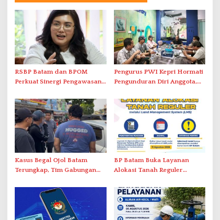
RSBP Batam dan BPOM
Pengurus PWI Kepri Hormati
Perkuat Sinergi Pengawasan
Pengunduran Diri Anggota,
Distribusi Obat dan
Segera Koordinasi
Pelayanan Kefarmasian
Administrasi ke Pusat
Kasus Begal Ojol Batam
BP Batam Buka Layanan
Terungkap, Tim Gabungan
Alokasi Tanah Reguler
Polda Kepri Bekuk Pelaku di
Berbasis Digital Melalui LMS
Simpang Dam