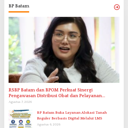
BP Batam
RSBP Batam dan BPOM Perkuat Sinergi
Pengawasan Distribusi Obat dan Pelayanan
Kefarmasian
Agustus 7, 2026
BP Batam Buka Layanan Alokasi Tanah
Reguler Berbasis Digital Melalui LMS
Agustus 6, 2026