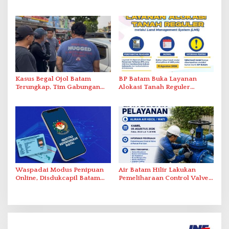
Distribusi Obat dan
Segera Koordinasi
Pelayanan Kefarmasian
Administrasi ke Pusat
Kasus Begal Ojol Batam
BP Batam Buka Layanan
Terungkap, Tim Gabungan
Alokasi Tanah Reguler
Polda Kepri Bekuk Pelaku di
Berbasis Digital Melalui LMS
Simpang Dam
Waspadai Modus Penipuan
Air Batam Hilir Lakukan
Online, Disdukcapil Batam
Pemeliharaan Control Valve,
Tegaskan Aktivasi IKD Wajib
Ini Daftar Area Terdampak
Tatap Muka