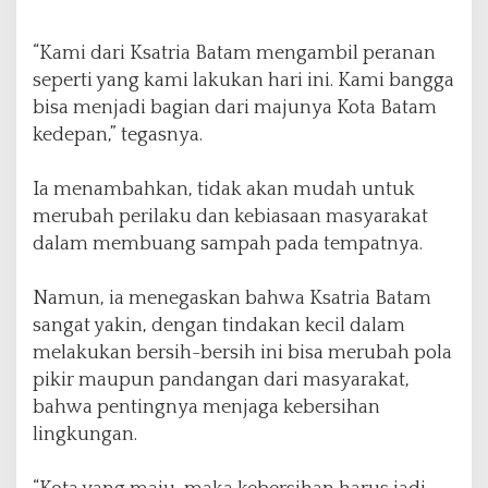
j
u
“Kami dari Ksatria Batam mengambil peranan
n
g
seperti yang kami lakukan hari ini. Kami bangga
R
bisa menjadi bagian dari majunya Kota Batam
i
kedepan,” tegasnya.
a
u
Ia menambahkan, tidak akan mudah untuk
merubah perilaku dan kebiasaan masyarakat
dalam membuang sampah pada tempatnya.
Namun, ia menegaskan bahwa Ksatria Batam
sangat yakin, dengan tindakan kecil dalam
melakukan bersih-bersih ini bisa merubah pola
pikir maupun pandangan dari masyarakat,
bahwa pentingnya menjaga kebersihan
lingkungan.