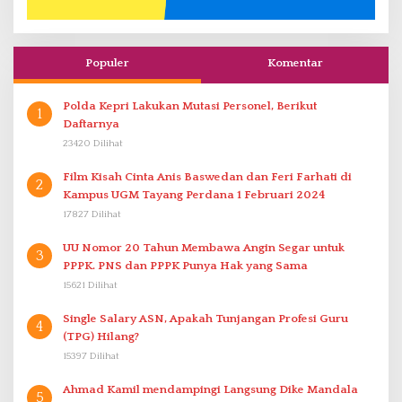
Populer
Komentar
Polda Kepri Lakukan Mutasi Personel, Berikut
1
Daftarnya
23420 Dilihat
Film Kisah Cinta Anis Baswedan dan Feri Farhati di
2
Kampus UGM Tayang Perdana 1 Februari 2024
17827 Dilihat
UU Nomor 20 Tahun Membawa Angin Segar untuk
3
PPPK. PNS dan PPPK Punya Hak yang Sama
15621 Dilihat
Single Salary ASN, Apakah Tunjangan Profesi Guru
4
(TPG) Hilang?
15397 Dilihat
Ahmad Kamil mendampingi Langsung Dike Mandala
5