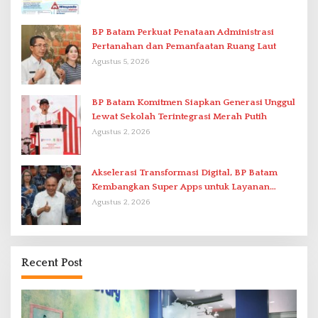
BP Batam Perkuat Penataan Administrasi
Pertanahan dan Pemanfaatan Ruang Laut
Agustus 5, 2026
BP Batam Komitmen Siapkan Generasi Unggul
Lewat Sekolah Terintegrasi Merah Putih
Agustus 2, 2026
Akselerasi Transformasi Digital, BP Batam
Kembangkan Super Apps untuk Layanan
Terpadu
Agustus 2, 2026
Recent Post