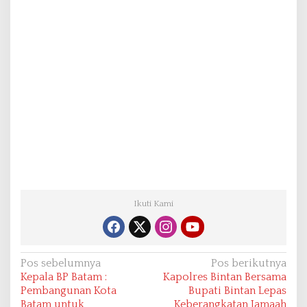
Ikuti Kami
N
Pos sebelumnya
Pos berikutnya
Kepala BP Batam :
Kapolres Bintan Bersama
a
Pembangunan Kota
Bupati Bintan Lepas
v
Batam untuk
Keberangkatan Jamaah