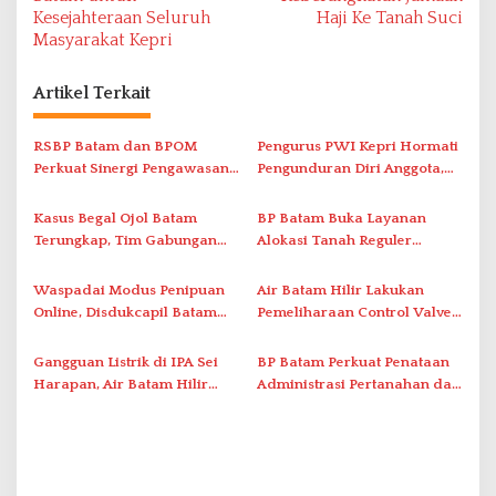
Kesejahteraan Seluruh
Haji Ke Tanah Suci
i
Masyarakat Kepri
g
a
Artikel Terkait
s
i
RSBP Batam dan BPOM
Pengurus PWI Kepri Hormati
Perkuat Sinergi Pengawasan
Pengunduran Diri Anggota,
p
Distribusi Obat dan
Segera Koordinasi
o
Pelayanan Kefarmasian
Administrasi ke Pusat
Kasus Begal Ojol Batam
BP Batam Buka Layanan
s
Terungkap, Tim Gabungan
Alokasi Tanah Reguler
Polda Kepri Bekuk Pelaku di
Berbasis Digital Melalui LMS
Simpang Dam
Waspadai Modus Penipuan
Air Batam Hilir Lakukan
Online, Disdukcapil Batam
Pemeliharaan Control Valve,
Tegaskan Aktivasi IKD Wajib
Ini Daftar Area Terdampak
Tatap Muka
Gangguan Listrik di IPA Sei
BP Batam Perkuat Penataan
Harapan, Air Batam Hilir
Administrasi Pertanahan dan
Percepat Normalisasi
Pemanfaatan Ruang Laut
Pasokan Air