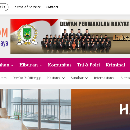
eks
Terms of Service
Contact
ahan
Hiburan
Komunitas
Tni & Polri
Kriminal
atam
Pemko Bukittinggi
Nasional
Sumbar
Internasional
Bisnis