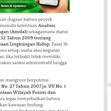
lkan dugaan bahwa proyek
memenuhi ketentuan
Analisis
gan (Amdal)
sebagaimana diatur
32 Tahun 2009 tentang
laan Lingkungan Hidup
. Pasal 36
a setiap usaha atau kegiatan
n. Jika terbukti tidak memiliki
nakan sanksi administratif hingga
nan mangrove berpotensi
o. 27 Tahun 2007 jo. UU No. 1
olaan Wilayah Pesisir dan
ara tegas menyebutkan bahwa
kan kawasan lindung.