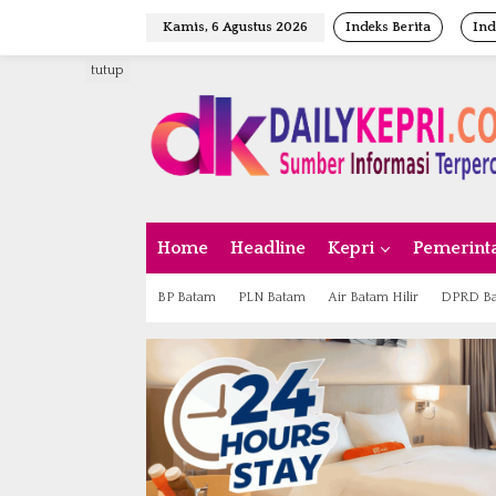
L
Kamis, 6 Agustus 2026
Indeks Berita
Ind
e
w
tutup
a
t
i
k
e
k
o
n
Home
Headline
Kepri
Pemerint
t
e
n
BP Batam
PLN Batam
Air Batam Hilir
DPRD B