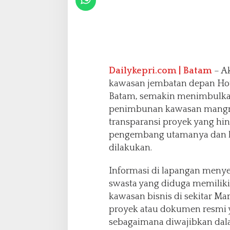
r
i
n
a
D
i
d
Dailykepri.com | Batam
– Ak
u
kawasan jembatan depan Hote
g
Batam, semakin menimbulkan 
a
penimbunan kawasan mangrov
T
i
transparansi proyek yang hin
m
pengembang utamanya dan b
b
dilakukan.
u
n
Informasi di lapangan menye
M
a
swasta yang diduga memilik
n
kawasan bisnis di sekitar Ma
g
proyek atau dokumen resmi y
r
sebagaimana diwajibkan da
o