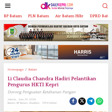
L
e
w
BP Batam
PLN Batam
Air Batam Hilir
DPRD Bata
a
t
i
k
e
k
o
n
t
e
n
Homepage
/
Batam
L
i
Li Claudia Chandra Hadiri Pelantikan
C
Pengurus HKTI Kepri
l
a
Dorong Penguatan Ketahanan Pangan
u
d
Admin
Juni 30, 2026
Batam
,
BP Batam
,
Headline
7674 Dilihat
i
a