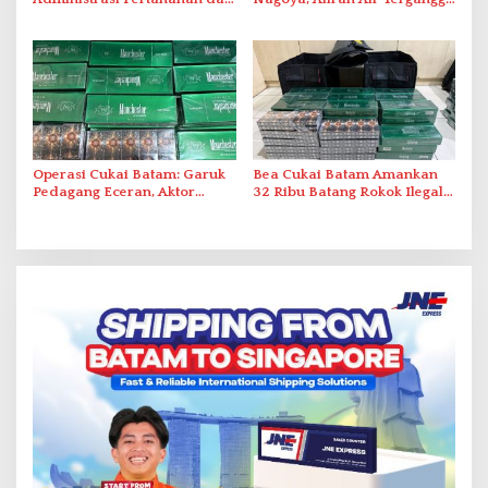
Pemanfaatan Ruang Laut
Akibat Listrik Padam di IPA
Duriangkang
Operasi Cukai Batam: Garuk
Bea Cukai Batam Amankan
Pedagang Eceran, Aktor
32 Ribu Batang Rokok Ilegal
Intelektual Rokok Ilegal Tak
dalam Operasi Cukai
Tersentuh?