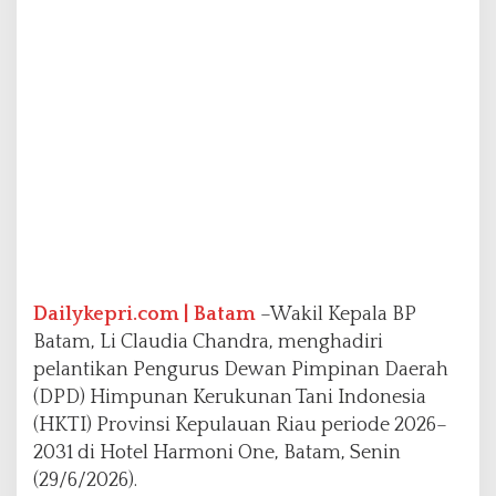
n
P
e
n
g
u
r
u
s
H
K
T
I
K
Dailykepri.com | Batam
–Wakil Kepala BP
e
p
Batam, Li Claudia Chandra, menghadiri
r
pelantikan Pengurus Dewan Pimpinan Daerah
i
(DPD) Himpunan Kerukunan Tani Indonesia
(HKTI) Provinsi Kepulauan Riau periode 2026–
2031 di Hotel Harmoni One, Batam, Senin
(29/6/2026).