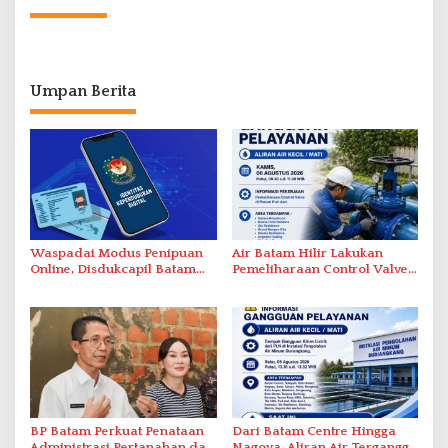
Umpan Berita
Waspadai Modus Penipuan
Air Batam Hilir Lakukan
Online, Disdukcapil Batam
Pemeliharaan Control Valve,
Tegaskan Aktivasi IKD Wajib
Ini Daftar Area Terdampak
Tatap Muka
BP Batam Perkuat Penataan
Dari Batam Centre Hingga
Administrasi Pertanahan dan
Nagoya, Aliran Air Terganggu