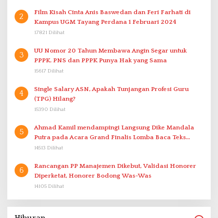
Film Kisah Cinta Anis Baswedan dan Feri Farhati di
2
Kampus UGM Tayang Perdana 1 Februari 2024
17821 Dilihat
UU Nomor 20 Tahun Membawa Angin Segar untuk
3
PPPK. PNS dan PPPK Punya Hak yang Sama
15617 Dilihat
Single Salary ASN, Apakah Tunjangan Profesi Guru
4
(TPG) Hilang?
15390 Dilihat
Ahmad Kamil mendampingi Langsung Dike Mandala
5
Putra pada Acara Grand Finalis Lomba Baca Teks
Proklamasi Mirip Bung Karno di Bali
14513 Dilihat
Rancangan PP Manajemen Dikebut, Validasi Honorer
6
Diperketat, Honorer Bodong Was-Was
14105 Dilihat
Hiburan