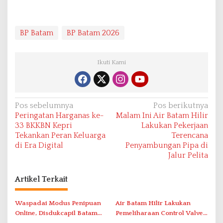
BP Batam
BP Batam 2026
Ikuti Kami
N
Pos sebelumnya
Pos berikutnya
Peringatan Harganas ke-
Malam Ini Air Batam Hilir
a
33 BKKBN Kepri
Lakukan Pekerjaan
v
Tekankan Peran Keluarga
Terencana
di Era Digital
Penyambungan Pipa di
i
Jalur Pelita
g
a
Artikel Terkait
s
i
Waspadai Modus Penipuan
Air Batam Hilir Lakukan
Online, Disdukcapil Batam
Pemeliharaan Control Valve,
p