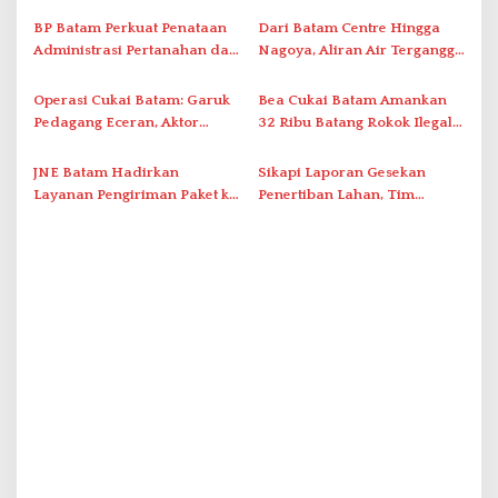
Tegaskan Aktivasi IKD Wajib
Ini Daftar Area Terdampak
o
Tatap Muka
BP Batam Perkuat Penataan
Dari Batam Centre Hingga
s
Administrasi Pertanahan dan
Nagoya, Aliran Air Terganggu
Pemanfaatan Ruang Laut
Akibat Listrik Padam di IPA
Duriangkang
Operasi Cukai Batam: Garuk
Bea Cukai Batam Amankan
Pedagang Eceran, Aktor
32 Ribu Batang Rokok Ilegal
Intelektual Rokok Ilegal Tak
dalam Operasi Cukai
Tersentuh?
JNE Batam Hadirkan
Sikapi Laporan Gesekan
Layanan Pengiriman Paket ke
Penertiban Lahan, Tim
Singapura Mulai Rp100 Ribu
Hukum Terlapor Memenuhi
Undangan Klarifikasi Polresta
Bukittinggi