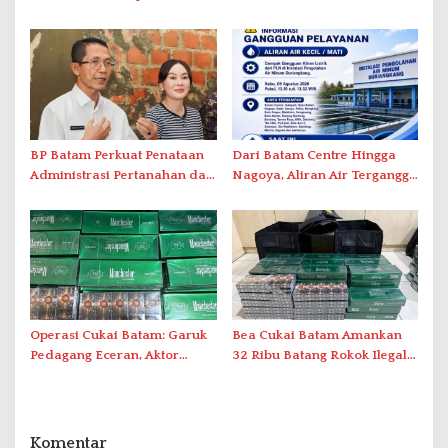
Tegaskan Aktivasi IKD Wajib
Ini Daftar Area Terdampak
Tatap Muka
BP Batam Perkuat Penataan
Dari Batam Centre Hingga
Administrasi Pertanahan dan
Nagoya, Aliran Air Terganggu
Pemanfaatan Ruang Laut
Akibat Listrik Padam di IPA
Duriangkang
Operasi Cukai Batam: Garuk
Bea Cukai Batam Amankan
Pedagang Eceran, Aktor
32 Ribu Batang Rokok Ilegal
Intelektual Rokok Ilegal Tak
dalam Operasi Cukai
Tersentuh?
Komentar