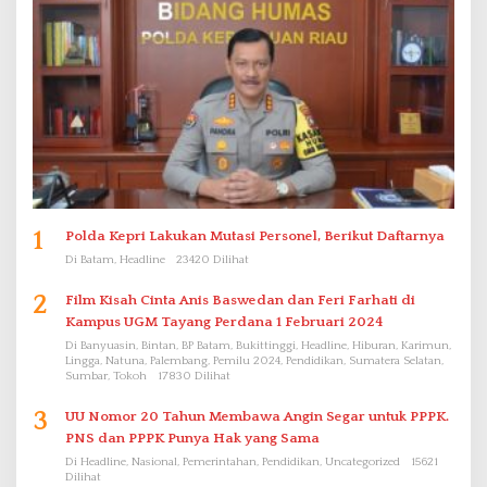
1
Polda Kepri Lakukan Mutasi Personel, Berikut Daftarnya
Di Batam, Headline
23420 Dilihat
2
Film Kisah Cinta Anis Baswedan dan Feri Farhati di
Kampus UGM Tayang Perdana 1 Februari 2024
Di Banyuasin, Bintan, BP Batam, Bukittinggi, Headline, Hiburan, Karimun,
Lingga, Natuna, Palembang, Pemilu 2024, Pendidikan, Sumatera Selatan,
Sumbar, Tokoh
17830 Dilihat
3
UU Nomor 20 Tahun Membawa Angin Segar untuk PPPK.
PNS dan PPPK Punya Hak yang Sama
Di Headline, Nasional, Pemerintahan, Pendidikan, Uncategorized
15621
Dilihat