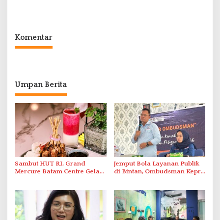
Polda Kepri Bekuk Pelaku di
Berbasis Digital Melalui LMS
Simpang Dam
Komentar
Umpan Berita
Sambut HUT RI, Grand
Jemput Bola Layanan Publik
Mercure Batam Centre Gelar
di Bintan, Ombudsman Kepri
Promo Kuliner ‘Flavours of
Serap Keluhan Bansos hingga
Nusantara’
Solar Nelayan