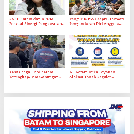
RSBP Batam dan BPOM
Pengurus PWI Kepri Hormati
Perkuat Sinergi Pengawasan
Pengunduran Diri Anggota,
Distribusi Obat dan
Segera Koordinasi
Pelayanan Kefarmasian
Administrasi ke Pusat
Kasus Begal Ojol Batam
BP Batam Buka Layanan
Terungkap, Tim Gabungan
Alokasi Tanah Reguler
Polda Kepri Bekuk Pelaku di
Berbasis Digital Melalui LMS
Simpang Dam