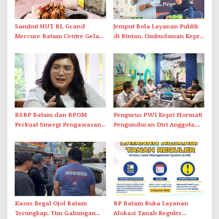
Sambut HUT RI, Grand
Jemput Bola Layanan Publik
Mercure Batam Centre Gelar
di Bintan, Ombudsman Kepri
Promo Kuliner ‘Flavours of
Serap Keluhan Bansos hingga
Nusantara’
Solar Nelayan
RSBP Batam dan BPOM
Pengurus PWI Kepri Hormati
Perkuat Sinergi Pengawasan
Pengunduran Diri Anggota,
Distribusi Obat dan
Segera Koordinasi
Pelayanan Kefarmasian
Administrasi ke Pusat
Kasus Begal Ojol Batam
BP Batam Buka Layanan
Terungkap, Tim Gabungan
Alokasi Tanah Reguler