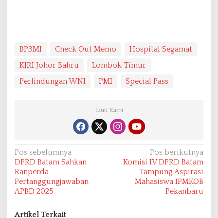
BP3MI
Check Out Memo
Hospital Segamat
KJRI Johor Bahru
Lombok Timur
Perlindungan WNI
PMI
Special Pass
Ikuti Kami
N
Pos sebelumnya
Pos berikutnya
DPRD Batam Sahkan
Komisi IV DPRD Batam
a
Ranperda
Tampung Aspirasi
v
Pertanggungjawaban
Mahasiswa IPMKOB
APBD 2025
Pekanbaru
i
g
Artikel Terkait