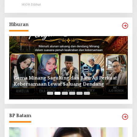
14108 Dilihat
Hiburan
Gema Minang Sagulung dan Batu Aji Perkuat
A
Kebersamaan Lewat Saluang Dendang
H
BP Batam