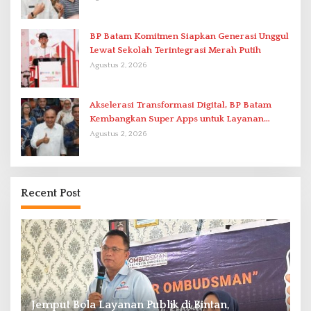
BP Batam Komitmen Siapkan Generasi Unggul
Lewat Sekolah Terintegrasi Merah Putih
Agustus 2, 2026
Akselerasi Transformasi Digital, BP Batam
Kembangkan Super Apps untuk Layanan
Terpadu
Agustus 2, 2026
Recent Post
re
Jemput Bola Layanan Publik di Bintan,
R