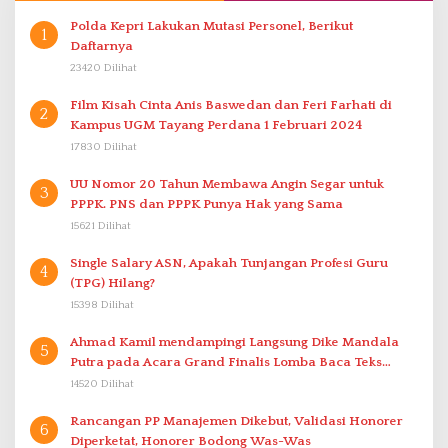
Polda Kepri Lakukan Mutasi Personel, Berikut
1
Daftarnya
23420 Dilihat
Film Kisah Cinta Anis Baswedan dan Feri Farhati di
2
Kampus UGM Tayang Perdana 1 Februari 2024
17830 Dilihat
UU Nomor 20 Tahun Membawa Angin Segar untuk
3
PPPK. PNS dan PPPK Punya Hak yang Sama
15621 Dilihat
Single Salary ASN, Apakah Tunjangan Profesi Guru
4
(TPG) Hilang?
15398 Dilihat
Ahmad Kamil mendampingi Langsung Dike Mandala
5
Putra pada Acara Grand Finalis Lomba Baca Teks
Proklamasi Mirip Bung Karno di Bali
14520 Dilihat
Rancangan PP Manajemen Dikebut, Validasi Honorer
6
Diperketat, Honorer Bodong Was-Was