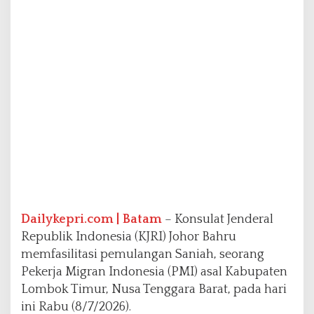
g
a
n
P
M
I
A
s
a
l
L
o
m
b
o
k
Dailykepri.com | Batam
– Konsulat Jenderal
T
Republik Indonesia (KJRI) Johor Bahru
i
memfasilitasi pemulangan Saniah, seorang
m
u
Pekerja Migran Indonesia (PMI) asal Kabupaten
r
Lombok Timur, Nusa Tenggara Barat, pada hari
ini Rabu (8/7/2026).