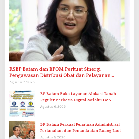
RSBP Batam dan BPOM Perkuat Sinergi
Pengawasan Distribusi Obat dan Pelayanan
Kefarmasian
Agustus 7, 2026
BP Batam Buka Layanan Alokasi Tanah
Reguler Berbasis Digital Melalui LMS
Agustus 6, 2026
BP Batam Perkuat Penataan Administrasi
Pertanahan dan Pemanfaatan Ruang Laut
Agustus 5, 2026