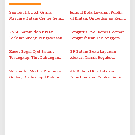
a
s
Sambut HUT RI, Grand
Jemput Bola Layanan Publik
i
Mercure Batam Centre Gelar
di Bintan, Ombudsman Kepri
Promo Kuliner ‘Flavours of
Serap Keluhan Bansos hingga
p
Nusantara’
Solar Nelayan
RSBP Batam dan BPOM
Pengurus PWI Kepri Hormati
o
Perkuat Sinergi Pengawasan
Pengunduran Diri Anggota,
s
Distribusi Obat dan
Segera Koordinasi
Pelayanan Kefarmasian
Administrasi ke Pusat
Kasus Begal Ojol Batam
BP Batam Buka Layanan
Terungkap, Tim Gabungan
Alokasi Tanah Reguler
Polda Kepri Bekuk Pelaku di
Berbasis Digital Melalui LMS
Simpang Dam
Waspadai Modus Penipuan
Air Batam Hilir Lakukan
Online, Disdukcapil Batam
Pemeliharaan Control Valve,
Tegaskan Aktivasi IKD Wajib
Ini Daftar Area Terdampak
Tatap Muka