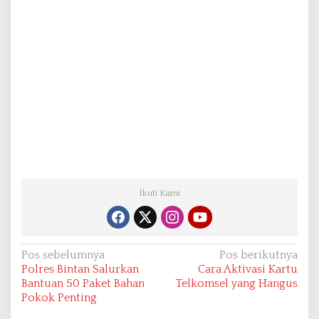
Ikuti Kami
N
Pos sebelumnya
Pos berikutnya
Polres Bintan Salurkan
Cara Aktivasi Kartu
a
Bantuan 50 Paket Bahan
Telkomsel yang Hangus
v
Pokok Penting
i