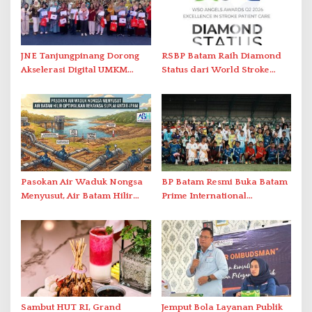
JNE Tanjungpinang Dorong
RSBP Batam Raih Diamond
Akselerasi Digital UMKM
Status dari World Stroke
Lewat AIM ASEAN Roadshow
Organization untuk
2026
Penanganan Stroke
Berstandar Internasional
Pasokan Air Waduk Nongsa
BP Batam Resmi Buka Batam
Menyusut, Air Batam Hilir
Prime International
Optimalkan Rekayasa Suplai
Grassroot Football Festival
Antar-IPAM
2026 di Stadion Temenggung
Abdul Jamal
Sambut HUT RI, Grand
Jemput Bola Layanan Publik