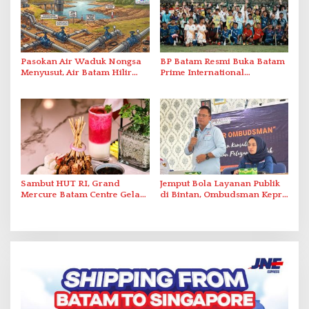
Pasokan Air Waduk Nongsa
BP Batam Resmi Buka Batam
Menyusut, Air Batam Hilir
Prime International
Optimalkan Rekayasa Suplai
Grassroot Football Festival
Antar-IPAM
2026 di Stadion Temenggung
Abdul Jamal
Sambut HUT RI, Grand
Jemput Bola Layanan Publik
Mercure Batam Centre Gelar
di Bintan, Ombudsman Kepri
Promo Kuliner ‘Flavours of
Serap Keluhan Bansos hingga
Nusantara’
Solar Nelayan