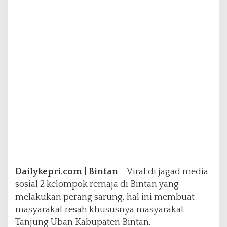
k
B
i
n
t
a
n
U
t
a
r
a
B
e
r
i
k
Dailykepri.com | Bintan
– Viral di jagad media
a
sosial 2 kelompok remaja di Bintan yang
n
S
melakukan perang sarung, hal ini membuat
a
masyarakat resah khususnya masyarakat
n
Tanjung Uban Kabupaten Bintan.
k