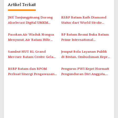
Artikel Terkait
g
a
JNE Tanjungpinang Dorong
RSBP Batam Raih Diamond
s
Akselerasi Digital UMKM
Status dari World Stroke
i
Lewat AIM ASEAN Roadshow
Organization untuk
2026
Penanganan Stroke
p
Pasokan Air Waduk Nongsa
BP Batam Resmi Buka Batam
Berstandar Internasional
Menyusut, Air Batam Hilir
Prime International
o
Optimalkan Rekayasa Suplai
Grassroot Football Festival
s
Antar-IPAM
2026 di Stadion Temenggung
Sambut HUT RI, Grand
Jemput Bola Layanan Publik
Abdul Jamal
Mercure Batam Centre Gelar
di Bintan, Ombudsman Kepri
Promo Kuliner ‘Flavours of
Serap Keluhan Bansos hingga
Nusantara’
Solar Nelayan
RSBP Batam dan BPOM
Pengurus PWI Kepri Hormati
Perkuat Sinergi Pengawasan
Pengunduran Diri Anggota,
Distribusi Obat dan
Segera Koordinasi
Pelayanan Kefarmasian
Administrasi ke Pusat