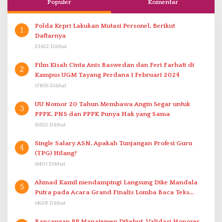
Populer
Komentar
Polda Kepri Lakukan Mutasi Personel, Berikut
1
Daftarnya
23422 Dilihat
Film Kisah Cinta Anis Baswedan dan Feri Farhati di
2
Kampus UGM Tayang Perdana 1 Februari 2024
17835 Dilihat
UU Nomor 20 Tahun Membawa Angin Segar untuk
3
PPPK. PNS dan PPPK Punya Hak yang Sama
15622 Dilihat
Single Salary ASN, Apakah Tunjangan Profesi Guru
4
(TPG) Hilang?
15401 Dilihat
Ahmad Kamil mendampingi Langsung Dike Mandala
5
Putra pada Acara Grand Finalis Lomba Baca Teks
Proklamasi Mirip Bung Karno di Bali
14528 Dilihat
Rancangan PP Manajemen Dikebut, Validasi Honorer