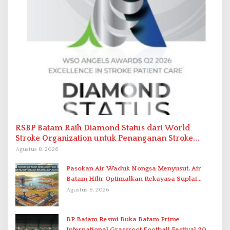
RSBP Batam Raih Diamond Status dari World
Stroke Organization untuk Penanganan Stroke
Berstandar Internasional
Agustus 8, 2026
Pasokan Air Waduk Nongsa Menyusut, Air
Batam Hilir Optimalkan Rekayasa Suplai
Antar-IPAM
Agustus 8, 2026
BP Batam Resmi Buka Batam Prime
International Grassroot Football Festival 2026