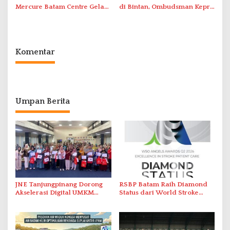
Mercure Batam Centre Gelar
di Bintan, Ombudsman Kepri
Promo Kuliner ‘Flavours of
Serap Keluhan Bansos hingga
Nusantara’
Solar Nelayan
Komentar
Umpan Berita
JNE Tanjungpinang Dorong
RSBP Batam Raih Diamond
Akselerasi Digital UMKM
Status dari World Stroke
Lewat AIM ASEAN Roadshow
Organization untuk
2026
Penanganan Stroke
Berstandar Internasional