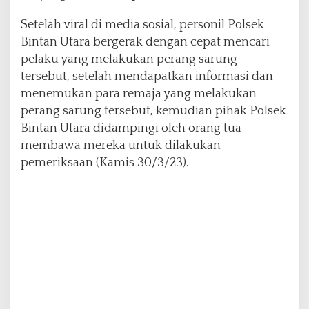
s
Setelah viral di media sosial, personil Polsek
i
P
Bintan Utara bergerak dengan cepat mencari
o
pelaku yang melakukan perang sarung
s
tersebut, setelah mendapatkan informasi dan
i
menemukan para remaja yang melakukan
t
i
perang sarung tersebut, kemudian pihak Polsek
f
Bintan Utara didampingi oleh orang tua
membawa mereka untuk dilakukan
pemeriksaan (Kamis 30/3/23).