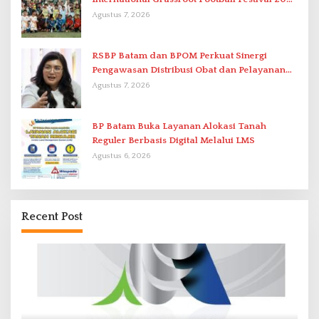
di Stadion Temenggung Abdul Jamal
Agustus 7, 2026
RSBP Batam dan BPOM Perkuat Sinergi
Pengawasan Distribusi Obat dan Pelayanan
Kefarmasian
Agustus 7, 2026
BP Batam Buka Layanan Alokasi Tanah
Reguler Berbasis Digital Melalui LMS
Agustus 6, 2026
Recent Post