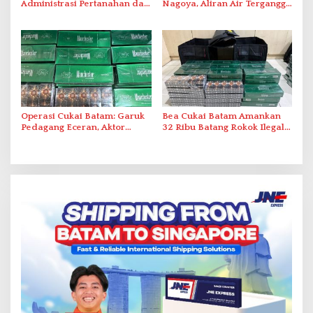
Administrasi Pertanahan dan
Nagoya, Aliran Air Terganggu
Pemanfaatan Ruang Laut
Akibat Listrik Padam di IPA
Duriangkang
Operasi Cukai Batam: Garuk
Bea Cukai Batam Amankan
Pedagang Eceran, Aktor
32 Ribu Batang Rokok Ilegal
Intelektual Rokok Ilegal Tak
dalam Operasi Cukai
Tersentuh?