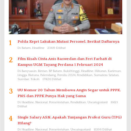
1
Polda Kepri Lakukan Mutasi Personel, Berikut Daftarnya
Di Batam, Headline
23419 Dilihat
2
Film Kisah Cinta Anis Baswedan dan Feri Farhati di
Kampus UGM Tayang Perdana 1 Februari 2024
Di Banyuasin, Bintan, BP Batam, Bukittinggi, Headline, Hiburan, Karimun,
Lingga, Natuna, Palembang, Pemilu 2024, Pendidikan, Sumatera Selatan,
Sumbar, Tokoh
17826 Dilihat
3
UU Nomor 20 Tahun Membawa Angin Segar untuk PPPK.
PNS dan PPPK Punya Hak yang Sama
Di Headline, Nasional, Pemerintahan, Pendidikan, Uncategorized
15621
Dilihat
4
Single Salary ASN, Apakah Tunjangan Profesi Guru (TPG)
Hilang?
Di Headline, Nasional, Pemerintahan, Uncategorized
15396 Dilihat