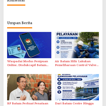
Komentar
Umpan Berita
Waspadai Modus Penipuan
Air Batam Hilir Lakukan
Online, Disdukcapil Batam
Pemeliharaan Control Valve,
Tegaskan Aktivasi IKD Wajib
Ini Daftar Area Terdampak
Tatap Muka
BP Batam Perkuat Penataan
Dari Batam Centre Hingga