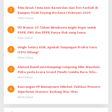
Film Kisah Cinta Anis Baswedan dan Feri Farhati di
2
Kampus UGM Tayang Perdana 1 Februari 2024
17826 Dilihat
UU Nomor 20 Tahun Membawa Angin Segar untuk
3
PPPK. PNS dan PPPK Punya Hak yang Sama
15621 Dilihat
Single Salary ASN, Apakah Tunjangan Profesi Guru
4
(TPG) Hilang?
15396 Dilihat
Ahmad Kamil mendampingi Langsung Dike Mandala
5
Putra pada Acara Grand Finalis Lomba Baca Teks
Proklamasi Mirip Bung Karno di Bali
14518 Dilihat
Rancangan PP Manajemen Dikebut, Validasi Honorer
6
Diperketat, Honorer Bodong Was-Was
14106 Dilihat