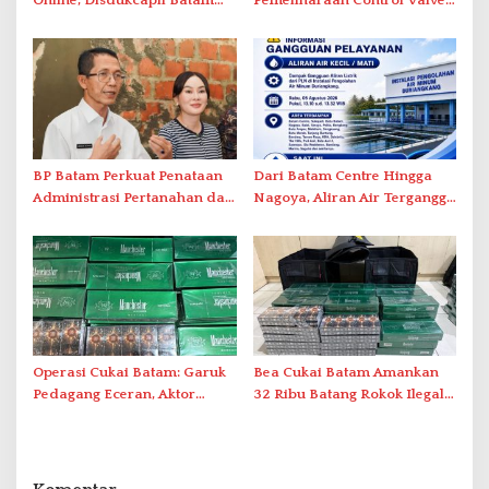
Online, Disdukcapil Batam
Pemeliharaan Control Valve,
Tegaskan Aktivasi IKD Wajib
Ini Daftar Area Terdampak
Tatap Muka
BP Batam Perkuat Penataan
Dari Batam Centre Hingga
Administrasi Pertanahan dan
Nagoya, Aliran Air Terganggu
Pemanfaatan Ruang Laut
Akibat Listrik Padam di IPA
Duriangkang
Operasi Cukai Batam: Garuk
Bea Cukai Batam Amankan
Pedagang Eceran, Aktor
32 Ribu Batang Rokok Ilegal
Intelektual Rokok Ilegal Tak
dalam Operasi Cukai
Tersentuh?