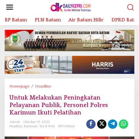
L
e
w
BP Batam
PLN Batam
Air Batam Hilir
DPRD Bata
a
t
i
k
e
k
o
n
t
e
n
Homepage
/
Headline
U
n
Untuk Melakukan Peningkatan
t
Pelayanan Publik, Personel Polres
u
k
Karimun Ikuti Pelatihan
M
Admin
Oktober 10, 2022
e
Headline
,
Karimun
,
Tni & Polri
679 Dilihat
l
a