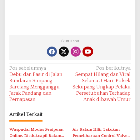
Ikuti Kami
N
Pos sebelumnya
Pos berikutnya
Debu dan Pasir di Jalan
Sempat Hilang dan Viral
a
Bundaran Simpang
Selama 3 Hari, Polsek
v
Barelang Mengganggu
Sekupang Ungkap Pelaku
Jarak Pandang dan
Persetubuhan Terhadap
i
Pernapasan
Anak dibawah Umur
g
a
Artikel Terkait
s
i
Waspadai Modus Penipuan
Air Batam Hilir Lakukan
Online, Disdukcapil Batam
Pemeliharaan Control Valve,
p