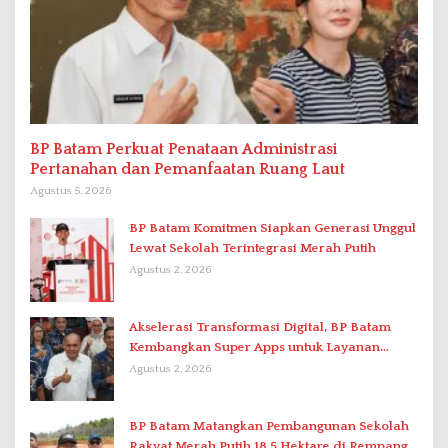
BP Batam Perkuat Penataan Administrasi
Pertanahan dan Pemanfaatan Ruang Laut
Agustus 5, 2026
BP Batam Komitmen Siapkan Generasi Unggul
Lewat Sekolah Terintegrasi Merah Putih
Agustus 2, 2026
Akselerasi Transformasi Digital, BP Batam
Kembangkan Super Apps untuk Layanan
Terpadu
Agustus 2, 2026
BP Batam Matangkan Pembangunan Sekolah
Rakyat Merah Putih 18,5 Hektare di Rempang