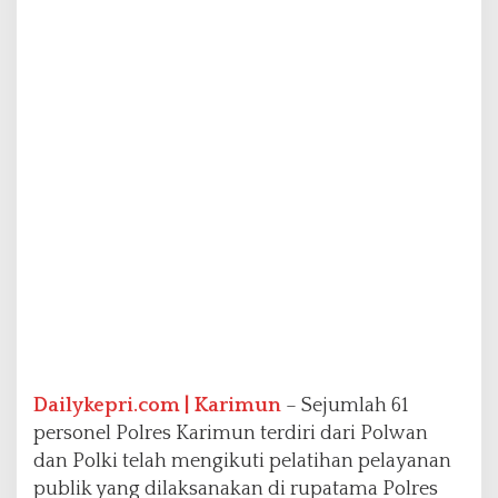
n
a
n
P
u
b
l
i
k
,
P
e
r
s
o
n
e
l
Dailykepri.com | Karimun
– Sejumlah 61
P
o
personel Polres Karimun terdiri dari Polwan
l
dan Polki telah mengikuti pelatihan pelayanan
r
publik yang dilaksanakan di rupatama Polres
e