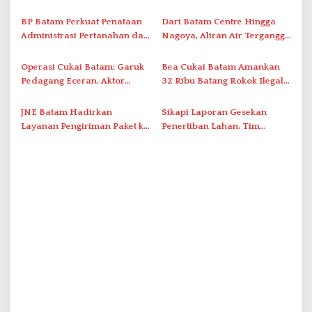
Tegaskan Aktivasi IKD Wajib
Ini Daftar Area Terdampak
o
Tatap Muka
BP Batam Perkuat Penataan
Dari Batam Centre Hingga
s
Administrasi Pertanahan dan
Nagoya, Aliran Air Terganggu
Pemanfaatan Ruang Laut
Akibat Listrik Padam di IPA
Duriangkang
Operasi Cukai Batam: Garuk
Bea Cukai Batam Amankan
Pedagang Eceran, Aktor
32 Ribu Batang Rokok Ilegal
Intelektual Rokok Ilegal Tak
dalam Operasi Cukai
Tersentuh?
JNE Batam Hadirkan
Sikapi Laporan Gesekan
Layanan Pengiriman Paket ke
Penertiban Lahan, Tim
Singapura Mulai Rp100 Ribu
Hukum Terlapor Memenuhi
Undangan Klarifikasi Polresta
Bukittinggi