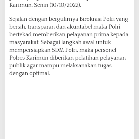
Karimun, Senin (10/10/2022).
s
K
a
Sejalan dengan bergulirnya Birokrasi Polri yang
r
bersih, transparan dan akuntabel maka Polri
i
bertekad memberikan pelayanan prima kepada
m
masyarakat. Sebagai langkah awal untuk
u
n
mempersiapkan SDM Polri, maka personel
I
Polres Karimun diberikan pelatihan pelayanan
k
publik agar mampu melaksanakan tugas
u
dengan optimal.
t
i
P
e
l
a
t
i
h
a
n