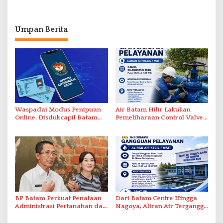
Umpan Berita
Waspadai Modus Penipuan
Air Batam Hilir Lakukan
Online, Disdukcapil Batam
Pemeliharaan Control Valve,
Tegaskan Aktivasi IKD Wajib
Ini Daftar Area Terdampak
Tatap Muka
BP Batam Perkuat Penataan
Dari Batam Centre Hingga
Administrasi Pertanahan dan
Nagoya, Aliran Air Terganggu
Pemanfaatan Ruang Laut
Akibat Listrik Padam di IPA
Duriangkang