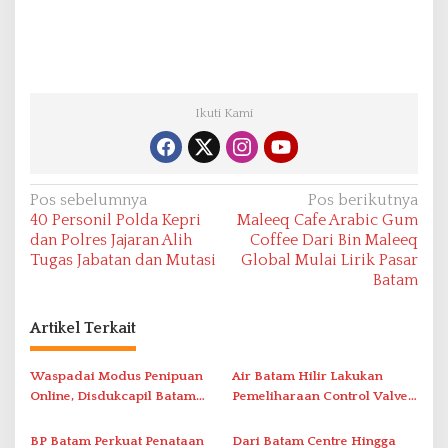
Ikuti Kami
N
Pos sebelumnya
Pos berikutnya
40 Personil Polda Kepri
Maleeq Cafe Arabic Gum
a
dan Polres Jajaran Alih
Coffee Dari Bin Maleeq
v
Tugas Jabatan dan Mutasi
Global Mulai Lirik Pasar
Batam
i
g
Artikel Terkait
a
s
Waspadai Modus Penipuan
Air Batam Hilir Lakukan
i
Online, Disdukcapil Batam
Pemeliharaan Control Valve,
Tegaskan Aktivasi IKD Wajib
Ini Daftar Area Terdampak
p
Tatap Muka
BP Batam Perkuat Penataan
Dari Batam Centre Hingga