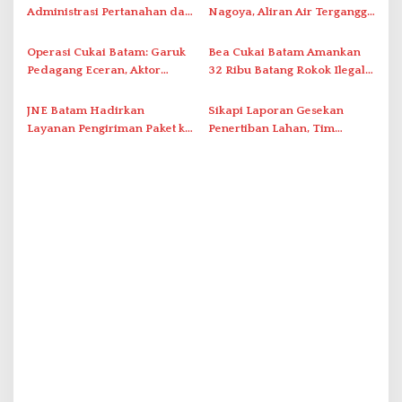
o
Administrasi Pertanahan dan
Nagoya, Aliran Air Terganggu
s
Pemanfaatan Ruang Laut
Akibat Listrik Padam di IPA
Duriangkang
Operasi Cukai Batam: Garuk
Bea Cukai Batam Amankan
Pedagang Eceran, Aktor
32 Ribu Batang Rokok Ilegal
Intelektual Rokok Ilegal Tak
dalam Operasi Cukai
Tersentuh?
JNE Batam Hadirkan
Sikapi Laporan Gesekan
Layanan Pengiriman Paket ke
Penertiban Lahan, Tim
Singapura Mulai Rp100 Ribu
Hukum Terlapor Memenuhi
Undangan Klarifikasi Polresta
Bukittinggi