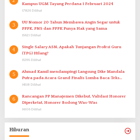
2
Kampus UGM Tayang Perdana 1 Februari 2024
17826 Dilihat
UU Nomor 20 Tahun Membawa Angin Segar untuk
3
PPPK. PNS dan PPPK Punya Hak yang Sama
15621 Dilihat
Single Salary ASN, Apakah Tunjangan Profesi Guru
4
(TPG) Hilang?
15395 Dilihat
Ahmad Kamil mendampingi Langsung Dike Mandala
5
Putra pada Acara Grand Finalis Lomba Baca Teks
Proklamasi Mirip Bung Karno di Bali
14518 Dilihat
Rancangan PP Manajemen Dikebut, Validasi Honorer
6
Diperketat, Honorer Bodong Was-Was
14106 Dilihat
Hiburan