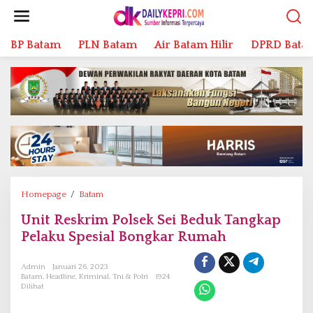
L
e
w
BP Batam
PLN Batam
Air Batam Hilir
DPRD Bata
a
t
i
k
e
k
o
n
t
e
n
Homepage
/
Batam
U
n
Unit Reskrim Polsek Sei Beduk Tangkap
i
Pelaku Spesial Bongkar Rumah
t
R
e
Admin
Januari 26, 2023
Batam
,
Headline
,
Kriminal
,
Tni & Polri
1924
s
Dilihat
k
r