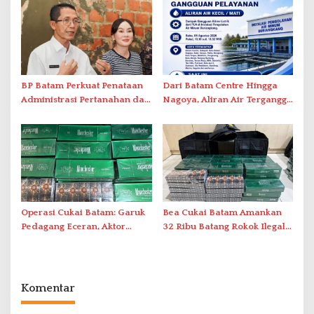
Tatap Muka
BP Batam Perkuat Penataan
Dari Batam Centre Hingga
Administrasi Pertanahan dan
Nagoya, Aliran Air Terganggu
Pemanfaatan Ruang Laut
Akibat Listrik Padam di IPA
Duriangkang
Operasi Cukai Batam: Garuk
Bea Cukai Batam Amankan
Pedagang Eceran, Aktor
32 Ribu Batang Rokok Ilegal
Intelektual Rokok Ilegal Tak
dalam Operasi Cukai
Tersentuh?
Komentar