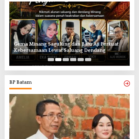
Gema Minang Sagulung dan Batu Aji Perkuat
A
Kebersamaan Lewat Saluang Dendang
H
BP Batam