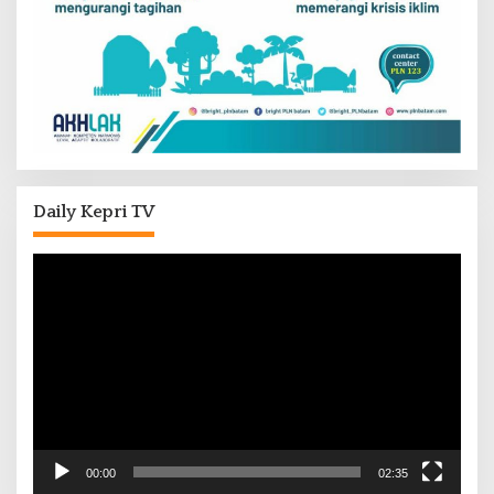
Daily Kepri TV
Pemutar
Video
00:00
02:35