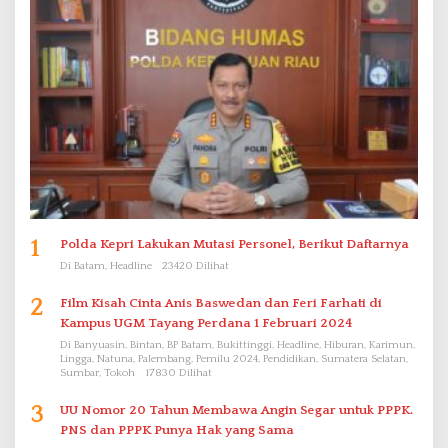
1
Polda Kepri Lakukan Mutasi Personel, Berikut Daftarnya
Di Batam, Headline
23420 Dilihat
2
Film Kisah Cinta Anis Baswedan dan Feri Farhati di
Kampus UGM Tayang Perdana 1 Februari 2024
Di Banyuasin, Bintan, BP Batam, Bukittinggi, Headline, Hiburan, Karimun,
Lingga, Natuna, Palembang, Pemilu 2024, Pendidikan, Sumatera Selatan,
Sumbar, Tokoh
17830 Dilihat
3
UU Nomor 20 Tahun Membawa Angin Segar untuk PPPK.
PNS dan PPPK Punya Hak yang Sama