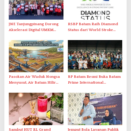
JNE Tanjungpinang Dorong
RSBP Batam Raih Diamond
Akselerasi Digital UMKM
Status dari World Stroke
Lewat AIM ASEAN Roadshow
Organization untuk
2026
Penanganan Stroke
Berstandar Internasional
Pasokan Air Waduk Nongsa
BP Batam Resmi Buka Batam
Menyusut, Air Batam Hilir
Prime International
Optimalkan Rekayasa Suplai
Grassroot Football Festival
Antar-IPAM
2026 di Stadion Temenggung
Abdul Jamal
Sambut HUT RI, Grand
Jemput Bola Layanan Publik