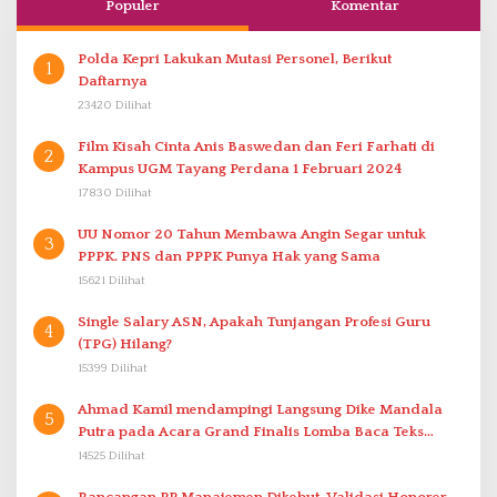
Populer
Komentar
Polda Kepri Lakukan Mutasi Personel, Berikut
1
Daftarnya
23420 Dilihat
Film Kisah Cinta Anis Baswedan dan Feri Farhati di
2
Kampus UGM Tayang Perdana 1 Februari 2024
17830 Dilihat
UU Nomor 20 Tahun Membawa Angin Segar untuk
3
PPPK. PNS dan PPPK Punya Hak yang Sama
15621 Dilihat
Single Salary ASN, Apakah Tunjangan Profesi Guru
4
(TPG) Hilang?
15399 Dilihat
Ahmad Kamil mendampingi Langsung Dike Mandala
5
Putra pada Acara Grand Finalis Lomba Baca Teks
Proklamasi Mirip Bung Karno di Bali
14525 Dilihat