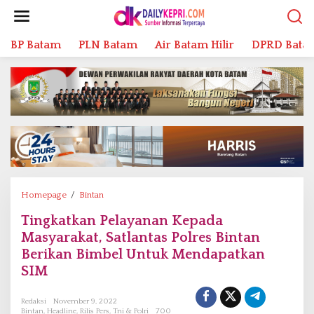
L
e
w
BP Batam
PLN Batam
Air Batam Hilir
DPRD Bata
a
t
i
k
e
k
o
n
t
e
n
Homepage
/
Bintan
T
i
Tingkatkan Pelayanan Kepada
n
Masyarakat, Satlantas Polres Bintan
g
k
Berikan Bimbel Untuk Mendapatkan
a
SIM
t
k
Redaksi
November 9, 2022
a
Bintan
,
Headline
,
Rilis Pers
,
Tni & Polri
700