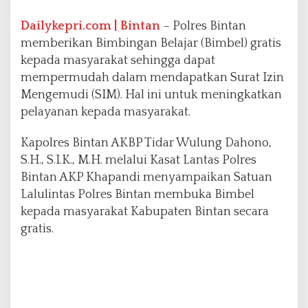
t
a
Dailykepri.com | Bintan
– Polres Bintan
n
memberikan Bimbingan Belajar (Bimbel) gratis
B
kepada masyarakat sehingga dapat
e
mempermudah dalam mendapatkan Surat Izin
r
i
Mengemudi (SIM). Hal ini untuk meningkatkan
k
pelayanan kepada masyarakat.
a
n
Kapolres Bintan AKBP Tidar Wulung Dahono,
B
S.H., S.I.K., M.H. melalui Kasat Lantas Polres
i
m
Bintan AKP Khapandi menyampaikan Satuan
b
Lalulintas Polres Bintan membuka Bimbel
e
kepada masyarakat Kabupaten Bintan secara
l
gratis.
U
n
t
u
k
M