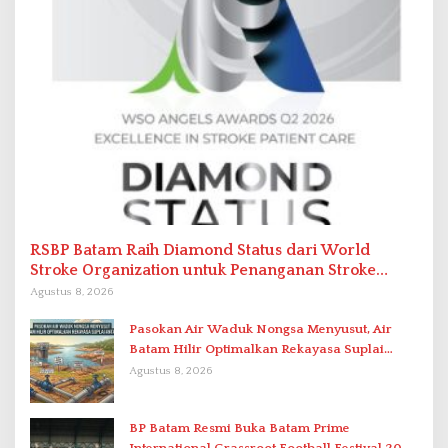
RSBP Batam Raih Diamond Status dari World
Stroke Organization untuk Penanganan Stroke
Berstandar Internasional
Agustus 8, 2026
Pasokan Air Waduk Nongsa Menyusut, Air
Batam Hilir Optimalkan Rekayasa Suplai
Antar-IPAM
Agustus 8, 2026
BP Batam Resmi Buka Batam Prime