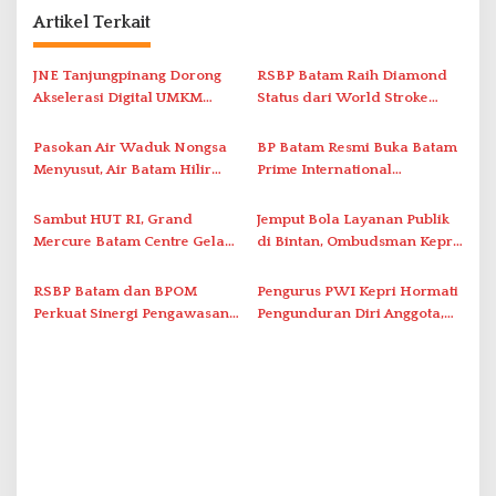
a
Artikel Terkait
s
i
JNE Tanjungpinang Dorong
RSBP Batam Raih Diamond
Akselerasi Digital UMKM
Status dari World Stroke
p
Lewat AIM ASEAN Roadshow
Organization untuk
o
2026
Penanganan Stroke
Pasokan Air Waduk Nongsa
BP Batam Resmi Buka Batam
s
Berstandar Internasional
Menyusut, Air Batam Hilir
Prime International
Optimalkan Rekayasa Suplai
Grassroot Football Festival
Antar-IPAM
2026 di Stadion Temenggung
Sambut HUT RI, Grand
Jemput Bola Layanan Publik
Abdul Jamal
Mercure Batam Centre Gelar
di Bintan, Ombudsman Kepri
Promo Kuliner ‘Flavours of
Serap Keluhan Bansos hingga
Nusantara’
Solar Nelayan
RSBP Batam dan BPOM
Pengurus PWI Kepri Hormati
Perkuat Sinergi Pengawasan
Pengunduran Diri Anggota,
Distribusi Obat dan
Segera Koordinasi
Pelayanan Kefarmasian
Administrasi ke Pusat