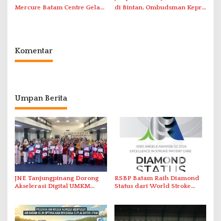
Mercure Batam Centre Gelar
di Bintan, Ombudsman Kepri
Promo Kuliner ‘Flavours of
Serap Keluhan Bansos hingga
Nusantara’
Solar Nelayan
Komentar
Umpan Berita
JNE Tanjungpinang Dorong
RSBP Batam Raih Diamond
Akselerasi Digital UMKM
Status dari World Stroke
Lewat AIM ASEAN Roadshow
Organization untuk
2026
Penanganan Stroke
Berstandar Internasional