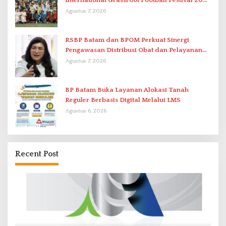
International Grassroot Football Festival 2026
di Stadion Temenggung Abdul Jamal
Agustus 7, 2026
RSBP Batam dan BPOM Perkuat Sinergi
Pengawasan Distribusi Obat dan Pelayanan
Kefarmasian
Agustus 7, 2026
BP Batam Buka Layanan Alokasi Tanah
Reguler Berbasis Digital Melalui LMS
Agustus 6, 2026
Recent Post