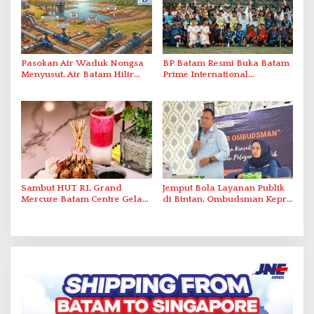
Pasokan Air Waduk Nongsa
BP Batam Resmi Buka Batam
Menyusut, Air Batam Hilir
Prime International
Optimalkan Rekayasa Suplai
Grassroot Football Festival
Antar-IPAM
2026 di Stadion Temenggung
Abdul Jamal
Sambut HUT RI, Grand
Jemput Bola Layanan Publik
Mercure Batam Centre Gelar
di Bintan, Ombudsman Kepri
Promo Kuliner ‘Flavours of
Serap Keluhan Bansos hingga
Nusantara’
Solar Nelayan