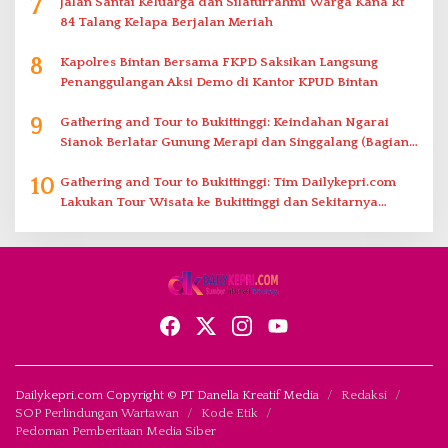
7
Jalan Santai Keluarga dan Silaturrahmi Warga Kana Rt
84 Talang Kelapa Berjalan Meriah
8
Kapolres Bintan Bersama FKPD Saksikan Langsung
Penanggulangan Aksi Demo di Kantor KPUD Bintan
9
Gathering and Tour to Bukittinggi: Keindahan Ngarai
Sianok Berlatar Gunung Merapi dan Singgalang (Bagian
2)
10
Gathering and Tour to Bukittinggi: Tim Dailykepri.com
Lakukan Tour Wisata ke Bukittinggi dan Sekitarnya
(Bagian 1)
Dailykepri.com Copyright © PT Danella Kreatif Media
Redaksi
SOP Perlindungan Wartawan
Kode Etik
Pedoman Pemberitaan Media Siber