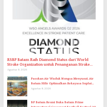
RSBP Batam Raih Diamond Status dari World
Stroke Organization untuk Penanganan Stroke
Berstandar Internasional
Agustus 8, 2026
Pasokan Air Waduk Nongsa Menyusut, Air
Batam Hilir Optimalkan Rekayasa Suplai
Antar-IPAM
Agustus 8, 2026
BP Batam Resmi Buka Batam Prime