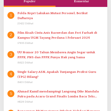
Populer
Komentar
Polda Kepri Lakukan Mutasi Personel, Berikut
1
Daftarnya
23422 Dilihat
Film Kisah Cinta Anis Baswedan dan Feri Farhati di
2
Kampus UGM Tayang Perdana 1 Februari 2024
17835 Dilihat
UU Nomor 20 Tahun Membawa Angin Segar untuk
3
PPPK. PNS dan PPPK Punya Hak yang Sama
15622 Dilihat
Single Salary ASN, Apakah Tunjangan Profesi Guru
4
(TPG) Hilang?
15401 Dilihat
Ahmad Kamil mendampingi Langsung Dike Mandala
5
Putra pada Acara Grand Finalis Lomba Baca Teks
Proklamasi Mirip Bung Karno di Bali
14528 Dilihat