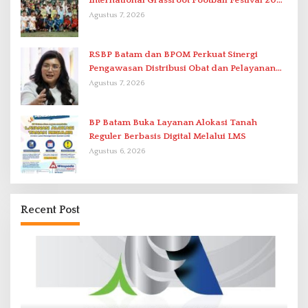
International Grassroot Football Festival 2026
di Stadion Temenggung Abdul Jamal
Agustus 7, 2026
RSBP Batam dan BPOM Perkuat Sinergi
Pengawasan Distribusi Obat dan Pelayanan
Kefarmasian
Agustus 7, 2026
BP Batam Buka Layanan Alokasi Tanah
Reguler Berbasis Digital Melalui LMS
Agustus 6, 2026
Recent Post