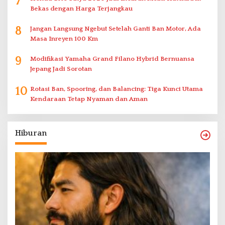
7
Bekas dengan Harga Terjangkau
8
Jangan Langsung Ngebut Setelah Ganti Ban Motor, Ada
Masa Inreyen 100 Km
9
Modifikasi Yamaha Grand Filano Hybrid Bernuansa
Jepang Jadi Sorotan
10
Rotasi Ban, Spooring, dan Balancing: Tiga Kunci Utama
Kendaraan Tetap Nyaman dan Aman
Hiburan