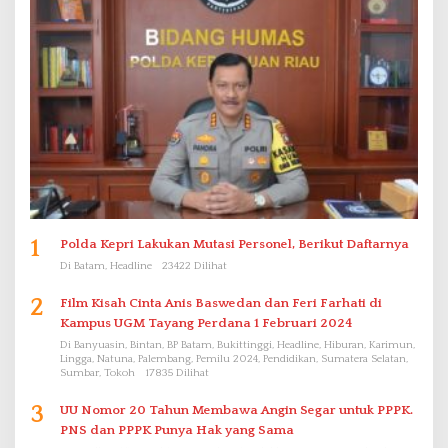
1
Polda Kepri Lakukan Mutasi Personel, Berikut Daftarnya
Di Batam, Headline
23422 Dilihat
2
Film Kisah Cinta Anis Baswedan dan Feri Farhati di
Kampus UGM Tayang Perdana 1 Februari 2024
Di Banyuasin, Bintan, BP Batam, Bukittinggi, Headline, Hiburan, Karimun,
Lingga, Natuna, Palembang, Pemilu 2024, Pendidikan, Sumatera Selatan,
Sumbar, Tokoh
17835 Dilihat
3
UU Nomor 20 Tahun Membawa Angin Segar untuk PPPK.
PNS dan PPPK Punya Hak yang Sama