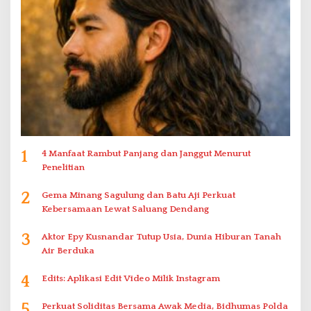
1
4 Manfaat Rambut Panjang dan Janggut Menurut
Penelitian
2
Gema Minang Sagulung dan Batu Aji Perkuat
Kebersamaan Lewat Saluang Dendang
3
Aktor Epy Kusnandar Tutup Usia, Dunia Hiburan Tanah
Air Berduka
4
Edits: Aplikasi Edit Video Milik Instagram
5
Perkuat Soliditas Bersama Awak Media, Bidhumas Polda