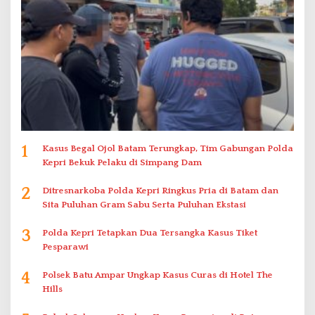
1
Kasus Begal Ojol Batam Terungkap, Tim Gabungan Polda
Kepri Bekuk Pelaku di Simpang Dam
2
Ditresnarkoba Polda Kepri Ringkus Pria di Batam dan
Sita Puluhan Gram Sabu Serta Puluhan Ekstasi
3
Polda Kepri Tetapkan Dua Tersangka Kasus Tiket
Pesparawi
4
Polsek Batu Ampar Ungkap Kasus Curas di Hotel The
Hills