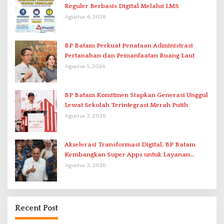
Reguler Berbasis Digital Melalui LMS
Agustus 6, 2026
BP Batam Perkuat Penataan Administrasi
Pertanahan dan Pemanfaatan Ruang Laut
Agustus 5, 2026
BP Batam Komitmen Siapkan Generasi Unggul
Lewat Sekolah Terintegrasi Merah Putih
Agustus 2, 2026
Akselerasi Transformasi Digital, BP Batam
Kembangkan Super Apps untuk Layanan
Terpadu
Agustus 2, 2026
Recent Post