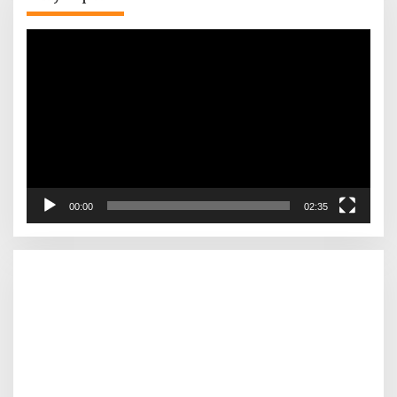
Pemutar
Video
00:00
02:35