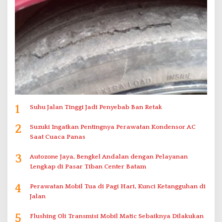
1
Suhu Jalan Tinggi Jadi Penyebab Ban Retak
2
Suzuki Ingatkan Pentingnya Perawatan Kondensor AC
Saat Cuaca Panas
3
Autozone Jaya, Bengkel Andalan dengan Pelayanan
Lengkap di Pasar Tiban Center Batam
4
Perawatan Mobil Tua di Pagi Hari, Kunci Ketangguhan di
Jalan
5
Flushing Oli Transmisi Mobil Matic Sebaiknya Dilakukan