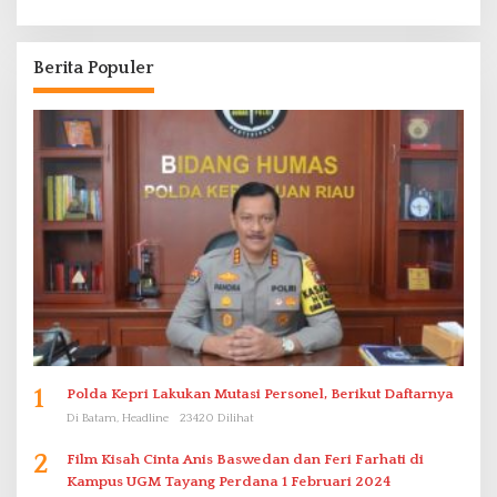
Berita Populer
1
Polda Kepri Lakukan Mutasi Personel, Berikut Daftarnya
Di Batam, Headline
23420 Dilihat
2
Film Kisah Cinta Anis Baswedan dan Feri Farhati di
Kampus UGM Tayang Perdana 1 Februari 2024