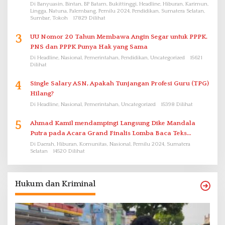
Di Banyuasin, Bintan, BP Batam, Bukittinggi, Headline, Hiburan, Karimun,
Lingga, Natuna, Palembang, Pemilu 2024, Pendidikan, Sumatera Selatan,
Sumbar, Tokoh
17829 Dilihat
3
UU Nomor 20 Tahun Membawa Angin Segar untuk PPPK.
PNS dan PPPK Punya Hak yang Sama
Di Headline, Nasional, Pemerintahan, Pendidikan, Uncategorized
15621
Dilihat
4
Single Salary ASN, Apakah Tunjangan Profesi Guru (TPG)
Hilang?
Di Headline, Nasional, Pemerintahan, Uncategorized
15398 Dilihat
5
Ahmad Kamil mendampingi Langsung Dike Mandala
Putra pada Acara Grand Finalis Lomba Baca Teks
Proklamasi Mirip Bung Karno di Bali
Di Daerah, Hiburan, Komunitas, Nasional, Pemilu 2024, Sumatera
Selatan
14520 Dilihat
Hukum dan Kriminal