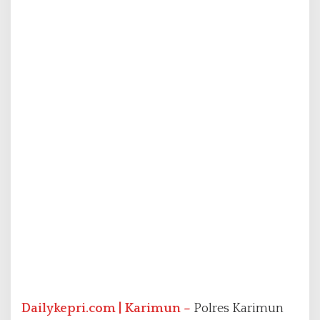
n
a
s
k
e
-
1
1
8
Dailykepri.com | Karimun –
Polres Karimun