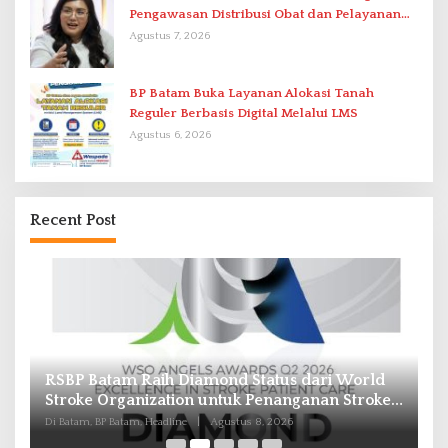
Pengawasan Distribusi Obat dan Pelayanan
Kefarmasian
Agustus 7, 2026
BP Batam Buka Layanan Alokasi Tanah
Reguler Berbasis Digital Melalui LMS
Agustus 6, 2026
Recent Post
Pasokan Air Waduk Nongsa Menyusut, Air
B
e
Batam Hilir Optimalkan Rekayasa Suplai Antar-
In
IPAM
d
Di Batam, BP Batam, Headline
|
Agustus 8, 2026
Di