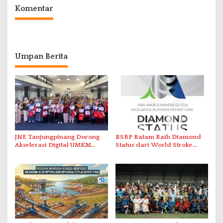
Komentar
Umpan Berita
JNE Tanjungpinang Dorong
RSBP Batam Raih Diamond
Akselerasi Digital UMKM
Status dari World Stroke
Lewat AIM ASEAN Roadshow
Organization untuk
2026
Penanganan Stroke
Berstandar Internasional