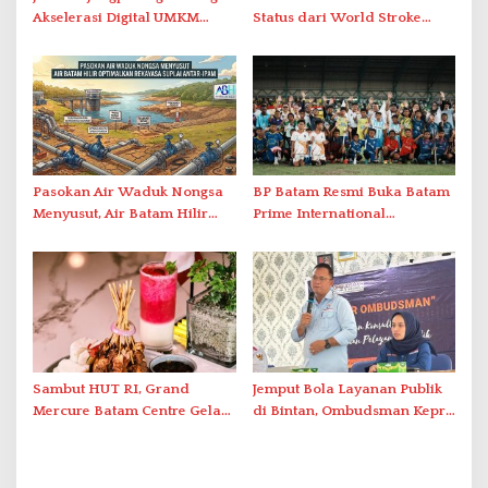
Akselerasi Digital UMKM
Status dari World Stroke
Lewat AIM ASEAN Roadshow
Organization untuk
2026
Penanganan Stroke
Berstandar Internasional
Pasokan Air Waduk Nongsa
BP Batam Resmi Buka Batam
Menyusut, Air Batam Hilir
Prime International
Optimalkan Rekayasa Suplai
Grassroot Football Festival
Antar-IPAM
2026 di Stadion Temenggung
Abdul Jamal
Sambut HUT RI, Grand
Jemput Bola Layanan Publik
Mercure Batam Centre Gelar
di Bintan, Ombudsman Kepri
Promo Kuliner ‘Flavours of
Serap Keluhan Bansos hingga
Nusantara’
Solar Nelayan