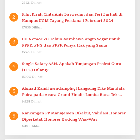
23421 Dilihat
Film Kisah Cinta Anis Baswedan dan Feri Farhati di
2
Kampus UGM Tayang Perdana 1 Februari 2024
17835 Dilihat
UU Nomor 20 Tahun Membawa Angin Segar untuk
3
PPPK. PNS dan PPPK Punya Hak yang Sama
15622 Dilihat
Single Salary ASN, Apakah Tunjangan Profesi Guru
4
(TPG) Hilang?
15400 Dilihat
Ahmad Kamil mendampingi Langsung Dike Mandala
5
Putra pada Acara Grand Finalis Lomba Baca Teks
Proklamasi Mirip Bung Karno di Bali
14528 Dilihat
Rancangan PP Manajemen Dikebut, Validasi Honorer
6
Diperketat, Honorer Bodong Was-Was
14110 Dilihat