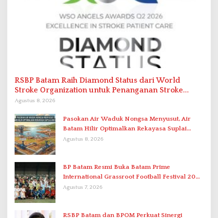
RSBP Batam Raih Diamond Status dari World
Stroke Organization untuk Penanganan Stroke
Berstandar Internasional
Agustus 8, 2026
Pasokan Air Waduk Nongsa Menyusut, Air
Batam Hilir Optimalkan Rekayasa Suplai
Antar-IPAM
Agustus 8, 2026
BP Batam Resmi Buka Batam Prime
International Grassroot Football Festival 2026
di Stadion Temenggung Abdul Jamal
Agustus 7, 2026
RSBP Batam dan BPOM Perkuat Sinergi