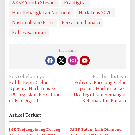
AKBP Yunita Stevani
Era digital
Hari Kebangkitan Nasional
Harkitnas 2026
Nasionalisme Polri
Persatuan bangsa
Polres Karimun
Ikuti Kami
N
Pos sebelumnya
Pos berikutnya
Polda Kepri Gelar
Polresta Barelang Gelar
a
Upacara Harkitnas ke-
Upacara Harkitnas ke-
v
118, Tegaskan Persatuan
118, Teguhkan Semangat
di Era Digital
Kebangkitan Bangsa
i
g
Artikel Terkait
a
s
JNE Tanjungpinang Dorong
RSBP Batam Raih Diamond