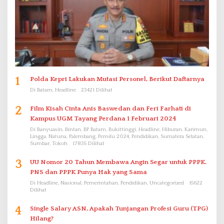
1
Polda Kepri Lakukan Mutasi Personel, Berikut Daftarnya
Di Batam, Headline
23421 Dilihat
2
Film Kisah Cinta Anis Baswedan dan Feri Farhati di
Kampus UGM Tayang Perdana 1 Februari 2024
Di Banyuasin, Bintan, BP Batam, Bukittinggi, Headline, Hiburan, Karimun,
Lingga, Natuna, Palembang, Pemilu 2024, Pendidikan, Sumatera Selatan,
Sumbar, Tokoh
17835 Dilihat
3
UU Nomor 20 Tahun Membawa Angin Segar untuk PPPK.
PNS dan PPPK Punya Hak yang Sama
Di Headline, Nasional, Pemerintahan, Pendidikan, Uncategorized
15622
Dilihat
4
Single Salary ASN, Apakah Tunjangan Profesi Guru (TPG)
Hilang?