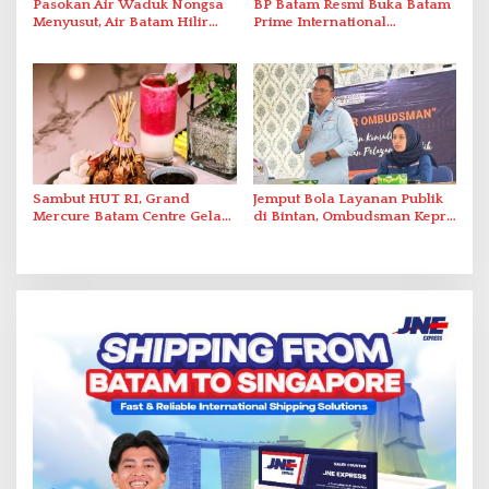
Pasokan Air Waduk Nongsa
BP Batam Resmi Buka Batam
Menyusut, Air Batam Hilir
Prime International
Optimalkan Rekayasa Suplai
Grassroot Football Festival
Antar-IPAM
2026 di Stadion Temenggung
Abdul Jamal
Sambut HUT RI, Grand
Jemput Bola Layanan Publik
Mercure Batam Centre Gelar
di Bintan, Ombudsman Kepri
Promo Kuliner ‘Flavours of
Serap Keluhan Bansos hingga
Nusantara’
Solar Nelayan