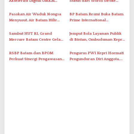
i
Akselerasi Digital UMKM
Status dari World Stroke
Lewat AIM ASEAN Roadshow
Organization untuk
p
2026
Penanganan Stroke
Pasokan Air Waduk Nongsa
BP Batam Resmi Buka Batam
o
Berstandar Internasional
Menyusut, Air Batam Hilir
Prime International
s
Optimalkan Rekayasa Suplai
Grassroot Football Festival
Antar-IPAM
2026 di Stadion Temenggung
Sambut HUT RI, Grand
Jemput Bola Layanan Publik
Abdul Jamal
Mercure Batam Centre Gelar
di Bintan, Ombudsman Kepri
Promo Kuliner ‘Flavours of
Serap Keluhan Bansos hingga
Nusantara’
Solar Nelayan
RSBP Batam dan BPOM
Pengurus PWI Kepri Hormati
Perkuat Sinergi Pengawasan
Pengunduran Diri Anggota,
Distribusi Obat dan
Segera Koordinasi
Pelayanan Kefarmasian
Administrasi ke Pusat