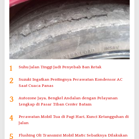
1
Suhu Jalan Tinggi Jadi Penyebab Ban Retak
2
Suzuki Ingatkan Pentingnya Perawatan Kondensor AC
Saat Cuaca Panas
3
Autozone Jaya, Bengkel Andalan dengan Pelayanan
Lengkap di Pasar Tiban Center Batam
4
Perawatan Mobil Tua di Pagi Hari, Kunci Ketangguhan di
Jalan
5
Flushing Oli Transmisi Mobil Matic Sebaiknya Dilakukan