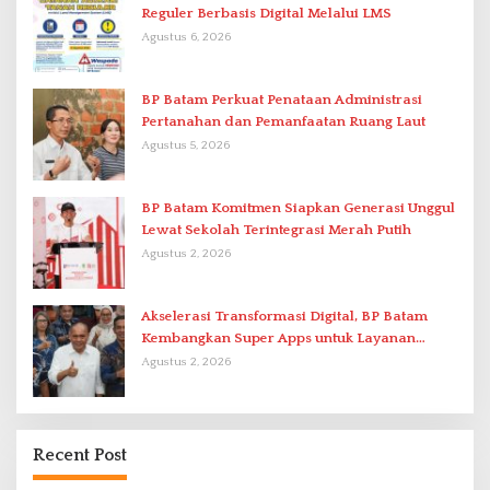
Reguler Berbasis Digital Melalui LMS
Agustus 6, 2026
BP Batam Perkuat Penataan Administrasi
Pertanahan dan Pemanfaatan Ruang Laut
Agustus 5, 2026
BP Batam Komitmen Siapkan Generasi Unggul
Lewat Sekolah Terintegrasi Merah Putih
Agustus 2, 2026
Akselerasi Transformasi Digital, BP Batam
Kembangkan Super Apps untuk Layanan
Terpadu
Agustus 2, 2026
Recent Post