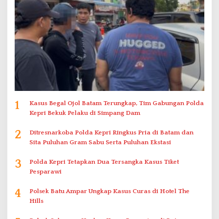
1
Kasus Begal Ojol Batam Terungkap, Tim Gabungan Polda
Kepri Bekuk Pelaku di Simpang Dam
2
Ditresnarkoba Polda Kepri Ringkus Pria di Batam dan
Sita Puluhan Gram Sabu Serta Puluhan Ekstasi
3
Polda Kepri Tetapkan Dua Tersangka Kasus Tiket
Pesparawi
4
Polsek Batu Ampar Ungkap Kasus Curas di Hotel The
Hills