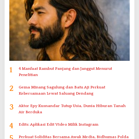
1
4 Manfaat Rambut Panjang dan Janggut Menurut
Penelitian
2
Gema Minang Sagulung dan Batu Aji Perkuat
Kebersamaan Lewat Saluang Dendang
3
Aktor Epy Kusnandar Tutup Usia, Dunia Hiburan Tanah
Air Berduka
4
Edits: Aplikasi Edit Video Milik Instagram
5
Perkuat Soliditas Bersama Awak Media, Bidhumas Polda