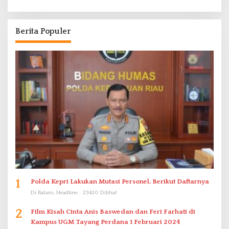
Berita Populer
1
Polda Kepri Lakukan Mutasi Personel, Berikut Daftarnya
Di Batam, Headline
23420 Dilihat
2
Film Kisah Cinta Anis Baswedan dan Feri Farhati di
Kampus UGM Tayang Perdana 1 Februari 2024