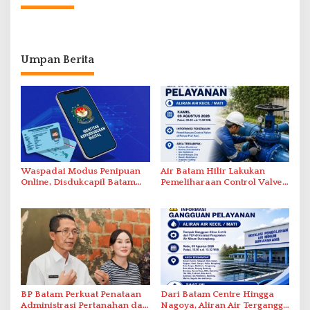
Umpan Berita
Waspadai Modus Penipuan
Air Batam Hilir Lakukan
Online, Disdukcapil Batam
Pemeliharaan Control Valve,
Tegaskan Aktivasi IKD Wajib
Ini Daftar Area Terdampak
Tatap Muka
BP Batam Perkuat Penataan
Dari Batam Centre Hingga
Administrasi Pertanahan dan
Nagoya, Aliran Air Terganggu