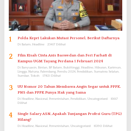
1
Polda Kepri Lakukan Mutasi Personel, Berikut Daftarnya
Di Batam, Headline
23417 Dilihat
2
Film Kisah Cinta Anis Baswedan dan Feri Farhati di
Kampus UGM Tayang Perdana 1 Februari 2024
Di Banyuasin, Bintan, BP Batam, Bukittinggi, Headline, Hiburan, Karimun,
Lingga, Natuna, Palembang, Pemilu 2024, Pendidikan, Sumatera Selatan,
Sumbar, Tokoh
17821 Dilihat
3
UU Nomor 20 Tahun Membawa Angin Segar untuk PPPK.
PNS dan PPPK Punya Hak yang Sama
Di Headline, Nasional, Pemerintahan, Pendidikan, Uncategorized
15617
Dilihat
4
Single Salary ASN, Apakah Tunjangan Profesi Guru (TPG)
Hilang?
Di Headline, Nasional, Pemerintahan, Uncategorized
15390 Dilihat