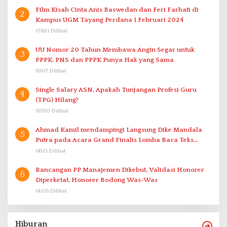
Film Kisah Cinta Anis Baswedan dan Feri Farhati di
2
Kampus UGM Tayang Perdana 1 Februari 2024
17821 Dilihat
UU Nomor 20 Tahun Membawa Angin Segar untuk
3
PPPK. PNS dan PPPK Punya Hak yang Sama
15617 Dilihat
Single Salary ASN, Apakah Tunjangan Profesi Guru
4
(TPG) Hilang?
15390 Dilihat
Ahmad Kamil mendampingi Langsung Dike Mandala
5
Putra pada Acara Grand Finalis Lomba Baca Teks
Proklamasi Mirip Bung Karno di Bali
14513 Dilihat
Rancangan PP Manajemen Dikebut, Validasi Honorer
6
Diperketat, Honorer Bodong Was-Was
14105 Dilihat
Hiburan