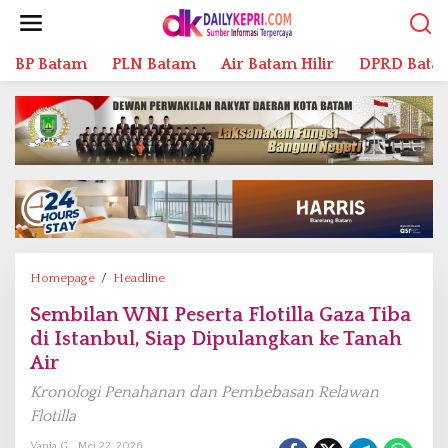
L
e
w
BP Batam
PLN Batam
Air Batam Hilir
DPRD Bata
a
t
i
k
e
k
o
n
t
e
n
Homepage
/
Headline
S
e
Sembilan WNI Peserta Flotilla Gaza Tiba
m
di Istanbul, Siap Dipulangkan ke Tanah
b
i
Air
l
Kronologi Penahanan dan Pembebasan Relawan
a
Flotilla
n
W
Vania G
Mei 22, 2026