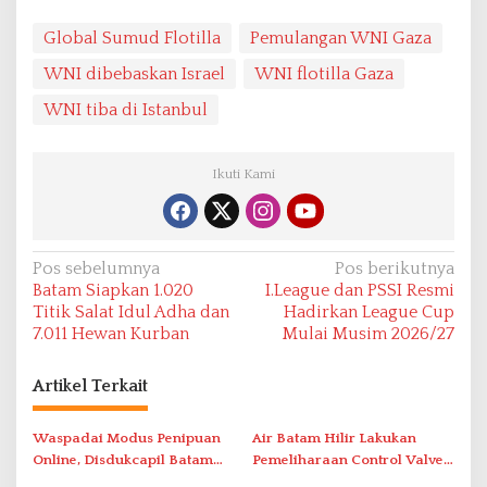
Global Sumud Flotilla
Pemulangan WNI Gaza
WNI dibebaskan Israel
WNI flotilla Gaza
WNI tiba di Istanbul
Ikuti Kami
N
Pos sebelumnya
Pos berikutnya
Batam Siapkan 1.020
I.League dan PSSI Resmi
a
Titik Salat Idul Adha dan
Hadirkan League Cup
v
7.011 Hewan Kurban
Mulai Musim 2026/27
i
Artikel Terkait
g
a
Waspadai Modus Penipuan
Air Batam Hilir Lakukan
s
Online, Disdukcapil Batam
Pemeliharaan Control Valve,
i
Tegaskan Aktivasi IKD Wajib
Ini Daftar Area Terdampak