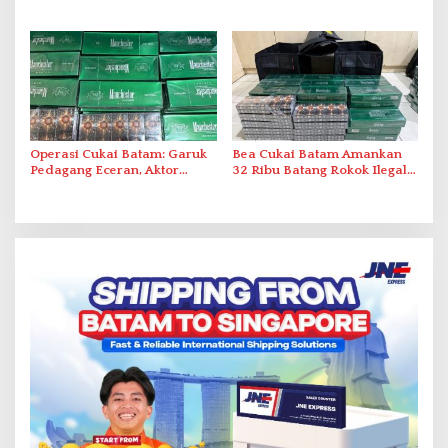
Pemanfaatan Ruang Laut
Akibat Listrik Padam di IPA
Duriangkang
Operasi Cukai Batam: Garuk
Bea Cukai Batam Amankan
Pedagang Eceran, Aktor
32 Ribu Batang Rokok Ilegal
Intelektual Rokok Ilegal Tak
dalam Operasi Cukai
Tersentuh?