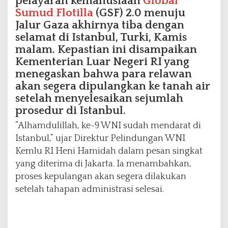
pelayaran kemanusiaan
Global
a
Sumud Flotilla
(GSF) 2.0 menuju
n
Jalur Gaza akhirnya tiba dengan
g
selamat di Istanbul, Turki, Kamis
k
malam. Kepastian ini disampaikan
a
n
Kementerian Luar Negeri RI yang
k
menegaskan bahwa para relawan
e
akan segera dipulangkan ke tanah air
T
setelah menyelesaikan sejumlah
a
prosedur di Istanbul.
n
a
“Alhamdulillah, ke-9 WNI sudah mendarat di
h
Istanbul,” ujar Direktur Pelindungan WNI
A
i
Kemlu RI Heni Hamidah dalam pesan singkat
r
yang diterima di Jakarta. Ia menambahkan,
proses kepulangan akan segera dilakukan
setelah tahapan administrasi selesai.