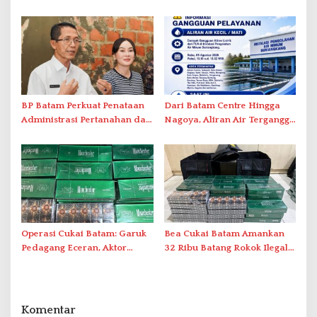
Tegaskan Aktivasi IKD Wajib
Ini Daftar Area Terdampak
Tatap Muka
BP Batam Perkuat Penataan
Dari Batam Centre Hingga
Administrasi Pertanahan dan
Nagoya, Aliran Air Terganggu
Pemanfaatan Ruang Laut
Akibat Listrik Padam di IPA
Duriangkang
Operasi Cukai Batam: Garuk
Bea Cukai Batam Amankan
Pedagang Eceran, Aktor
32 Ribu Batang Rokok Ilegal
Intelektual Rokok Ilegal Tak
dalam Operasi Cukai
Tersentuh?
Komentar