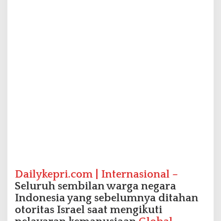
i
b
a
d
i
I
s
t
a
n
b
u
l
,
S
i
a
p
Dailykepri.com | Internasional –
D
Seluruh sembilan warga negara
i
Indonesia yang sebelumnya ditahan
p
otoritas Israel saat mengikuti
u
l