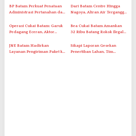
Tatap Muka
p
BP Batam Perkuat Penataan
Dari Batam Centre Hingga
Administrasi Pertanahan dan
Nagoya, Aliran Air Terganggu
o
Pemanfaatan Ruang Laut
Akibat Listrik Padam di IPA
s
Duriangkang
Operasi Cukai Batam: Garuk
Bea Cukai Batam Amankan
Pedagang Eceran, Aktor
32 Ribu Batang Rokok Ilegal
Intelektual Rokok Ilegal Tak
dalam Operasi Cukai
Tersentuh?
JNE Batam Hadirkan
Sikapi Laporan Gesekan
Layanan Pengiriman Paket ke
Penertiban Lahan, Tim
Singapura Mulai Rp100 Ribu
Hukum Terlapor Memenuhi
Undangan Klarifikasi Polresta
Bukittinggi