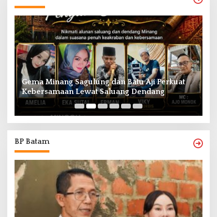
Gema Minang Sagulung dan Batu Aji Perkuat
A
Kebersamaan Lewat Saluang Dendang
H
BP Batam