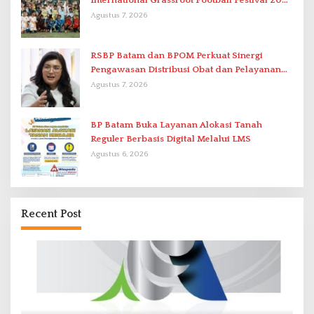
International Grassroot Football Festival 2026
di Stadion Temenggung Abdul Jamal
Agustus 7, 2026
RSBP Batam dan BPOM Perkuat Sinergi
Pengawasan Distribusi Obat dan Pelayanan
Kefarmasian
Agustus 7, 2026
BP Batam Buka Layanan Alokasi Tanah
Reguler Berbasis Digital Melalui LMS
Agustus 6, 2026
Recent Post