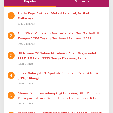
Populer
Komentar
Polda Kepri Lakukan Mutasi Personel, Berikut
1
Daftarnya
23420 Dilihat
Film Kisah Cinta Anis Baswedan dan Feri Farhati di
2
Kampus UGM Tayang Perdana 1 Februari 2024
17830 Dilihat
UU Nomor 20 Tahun Membawa Angin Segar untuk
3
PPPK. PNS dan PPPK Punya Hak yang Sama
15621 Dilihat
Single Salary ASN, Apakah Tunjangan Profesi Guru
4
(TPG) Hilang?
15398 Dilihat
Ahmad Kamil mendampingi Langsung Dike Mandala
5
Putra pada Acara Grand Finalis Lomba Baca Teks
Proklamasi Mirip Bung Karno di Bali
14524 Dilihat