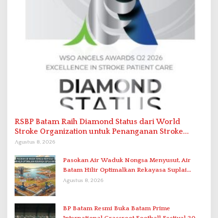
RSBP Batam Raih Diamond Status dari World
Stroke Organization untuk Penanganan Stroke
Berstandar Internasional
Agustus 8, 2026
Pasokan Air Waduk Nongsa Menyusut, Air
Batam Hilir Optimalkan Rekayasa Suplai
Antar-IPAM
Agustus 8, 2026
BP Batam Resmi Buka Batam Prime