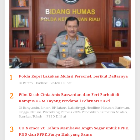
1
Polda Kepri Lakukan Mutasi Personel, Berikut Daftarnya
Di Batam, Headline
23420 Dilihat
2
Film Kisah Cinta Anis Baswedan dan Feri Farhati di
Kampus UGM Tayang Perdana 1 Februari 2024
Di Banyuasin, Bintan, BP Batam, Bukittinggi, Headline, Hiburan, Karimun,
Lingga, Natuna, Palembang, Pemilu 2024, Pendidikan, Sumatera Selatan,
Sumbar, Tokoh
17830 Dilihat
3
UU Nomor 20 Tahun Membawa Angin Segar untuk PPPK.
PNS dan PPPK Punya Hak yang Sama