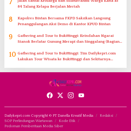
7
Jalan Santai Keluarga dan Silaturrahmi Warga Kana Rt
84 Talang Kelapa Berjalan Meriah
8
Kapolres Bintan Bersama FKPD Saksikan Langsung
Penanggulangan Aksi Demo di Kantor KPUD Bintan
9
Gathering and Tour to Bukittinggi: Keindahan Ngarai
Sianok Berlatar Gunung Merapi dan Singgalang (Bagian
2)
10
Gathering and Tour to Bukittinggi: Tim Dailykepri.com
Lakukan Tour Wisata ke Bukittinggi dan Sekitarnya
(Bagian 1)
Dailykepri.com Copyright © PT Danella Kreatif Media
Redaksi
SOP Perlindungan Wartawan
Kode Etik
Pedoman Pemberitaan Media Siber