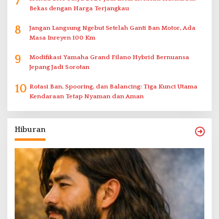
7
Bekas dengan Harga Terjangkau
8
Jangan Langsung Ngebut Setelah Ganti Ban Motor, Ada
Masa Inreyen 100 Km
9
Modifikasi Yamaha Grand Filano Hybrid Bernuansa
Jepang Jadi Sorotan
10
Rotasi Ban, Spooring, dan Balancing: Tiga Kunci Utama
Kendaraan Tetap Nyaman dan Aman
Hiburan