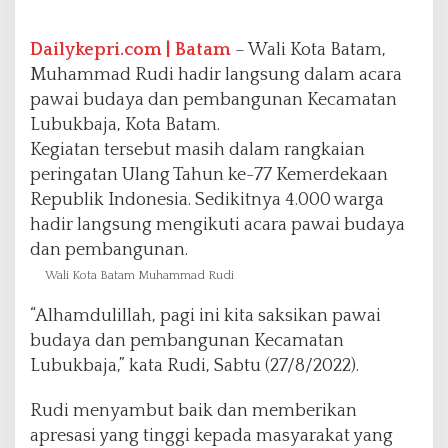
w
a
i
Dailykepri.com | Batam
– Wali Kota Batam,
B
Muhammad Rudi hadir langsung dalam acara
u
pawai budaya dan pembangunan Kecamatan
d
Lubukbaja, Kota Batam.
a
y
Kegiatan tersebut masih dalam rangkaian
a
peringatan Ulang Tahun ke-77 Kemerdekaan
d
Republik Indonesia. Sedikitnya 4.000 warga
a
hadir langsung mengikuti acara pawai budaya
n
P
dan pembangunan.
e
Wali Kota Batam Muhammad Rudi
m
b
“Alhamdulillah, pagi ini kita saksikan pawai
a
budaya dan pembangunan Kecamatan
n
g
Lubukbaja,” kata Rudi, Sabtu (27/8/2022).
u
n
Rudi menyambut baik dan memberikan
a
apresasi yang tinggi kepada masyarakat yang
n