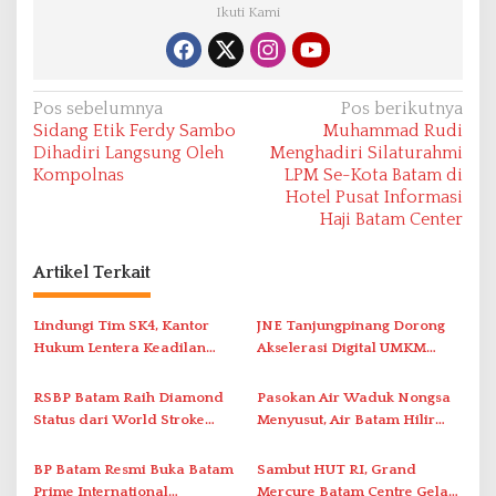
Ikuti Kami
N
Pos sebelumnya
Pos berikutnya
Sidang Etik Ferdy Sambo
Muhammad Rudi
a
Dihadiri Langsung Oleh
Menghadiri Silaturahmi
v
Kompolnas
LPM Se-Kota Batam di
Hotel Pusat Informasi
i
Haji Batam Center
g
a
Artikel Terkait
s
i
Lindungi Tim SK4, Kantor
JNE Tanjungpinang Dorong
Hukum Lentera Keadilan
Akselerasi Digital UMKM
p
Laporkan Dugaan
Lewat AIM ASEAN Roadshow
o
Perlawanan ke Petugas di
2026
RSBP Batam Raih Diamond
Pasokan Air Waduk Nongsa
s
Bukik Batarah
Status dari World Stroke
Menyusut, Air Batam Hilir
Organization untuk
Optimalkan Rekayasa Suplai
Penanganan Stroke
Antar-IPAM
BP Batam Resmi Buka Batam
Sambut HUT RI, Grand
Berstandar Internasional
Prime International
Mercure Batam Centre Gelar