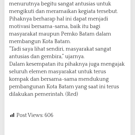
menurutnya begitu sangat antusias untuk
L
u
mengikuti dan meramaikan kegiata tersebut.
b
Pihaknya berharap hal ini dapat menjadi
u
motivasi bersama-sama, baik itu bagi
k
masyarakat maupun Pemko Batam dalam
b
a
membangun Kota Batam.
j
“Tadi saya lihat sendiri, masyarakat sangat
a
antusias dan gembira,” ujarnya.
Dalam kesempatan itu pihaknya juga mengajak
seluruh elemen masyarakat untuk terus
kompak dan bersama-sama mendukung
pembangunan Kota Batam yang saat ini terus
dilakukan pemerintah. (Red)
Post Views:
606