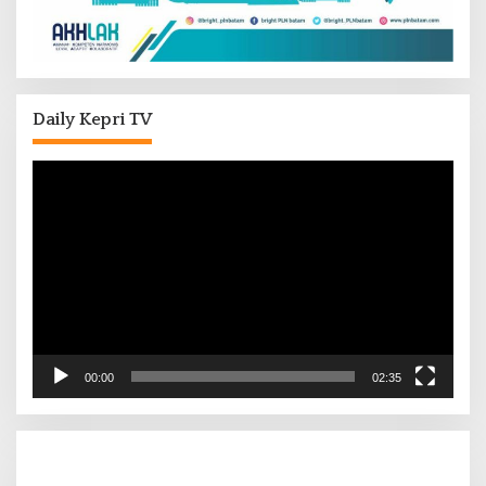
Daily Kepri TV
Pemutar
Video
00:00
02:35