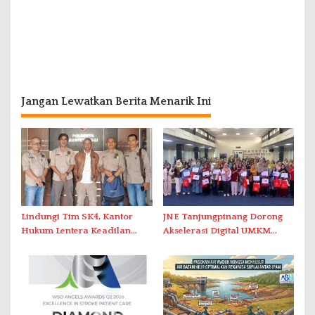
Jangan Lewatkan Berita Menarik Ini
Lindungi Tim SK4, Kantor
JNE Tanjungpinang Dorong
Hukum Lentera Keadilan
Akselerasi Digital UMKM
Laporkan Dugaan
Lewat AIM ASEAN Roadshow
Perlawanan ke Petugas di
2026
Bukik Batarah