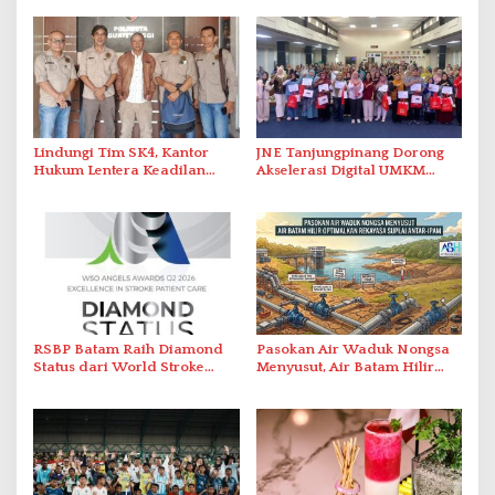
Lindungi Tim SK4, Kantor
JNE Tanjungpinang Dorong
Hukum Lentera Keadilan
Akselerasi Digital UMKM
Laporkan Dugaan
Lewat AIM ASEAN Roadshow
Perlawanan ke Petugas di
2026
Bukik Batarah
RSBP Batam Raih Diamond
Pasokan Air Waduk Nongsa
Status dari World Stroke
Menyusut, Air Batam Hilir
Organization untuk
Optimalkan Rekayasa Suplai
Penanganan Stroke
Antar-IPAM
Berstandar Internasional