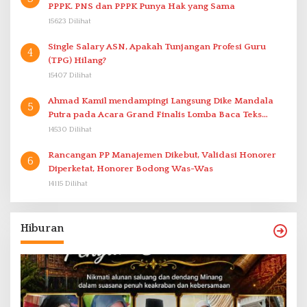
PPPK. PNS dan PPPK Punya Hak yang Sama
15623 Dilihat
Single Salary ASN, Apakah Tunjangan Profesi Guru
4
(TPG) Hilang?
15407 Dilihat
Ahmad Kamil mendampingi Langsung Dike Mandala
5
Putra pada Acara Grand Finalis Lomba Baca Teks
Proklamasi Mirip Bung Karno di Bali
14530 Dilihat
Rancangan PP Manajemen Dikebut, Validasi Honorer
6
Diperketat, Honorer Bodong Was-Was
14115 Dilihat
Hiburan