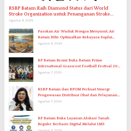
RSBP Batam Raih Diamond Status dari World
Stroke Organization untuk Penanganan Stroke
Berstandar Internasional
Agustus 8, 2026
Pasokan Air Waduk Nongsa Menyusut, Air
Batam Hilir Optimalkan Rekayasa Suplai
Antar-IPAM
Agustus 8, 2026
BP Batam Resmi Buka Batam Prime
International Grassroot Football Festival 2026
di Stadion Temenggung Abdul Jamal
Agustus 7, 2026
RSBP Batam dan BPOM Perkuat Sinergi
Pengawasan Distribusi Obat dan Pelayanan
Kefarmasian
Agustus 7, 2026
BP Batam Buka Layanan Alokasi Tanah
Reguler Berbasis Digital Melalui LMS
Agustus 6, 2026