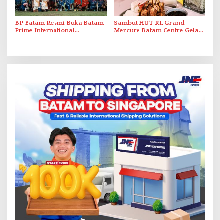
BP Batam Resmi Buka Batam
Sambut HUT RI, Grand
Prime International
Mercure Batam Centre Gelar
Grassroot Football Festival
Promo Kuliner ‘Flavours of
2026 di Stadion Temenggung
Nusantara’
Abdul Jamal