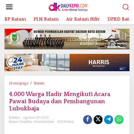
L
e
w
BP Batam
PLN Batam
Air Batam Hilir
DPRD Bata
a
t
i
k
e
k
o
n
t
e
n
Homepage
/
Batam
4
.
4.000 Warga Hadir Mengikuti Acara
0
Pawai Budaya dan Pembangunan
0
0
Lubukbaja
W
Redaksi
Agustus 27, 2022
a
Batam
,
Headline
,
Pemerintahan
606 Dilihat
r
g