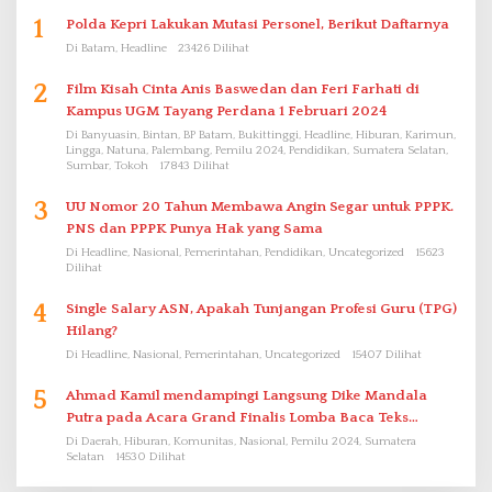
1
Polda Kepri Lakukan Mutasi Personel, Berikut Daftarnya
Di Batam, Headline
23426 Dilihat
2
Film Kisah Cinta Anis Baswedan dan Feri Farhati di
Kampus UGM Tayang Perdana 1 Februari 2024
Di Banyuasin, Bintan, BP Batam, Bukittinggi, Headline, Hiburan, Karimun,
Lingga, Natuna, Palembang, Pemilu 2024, Pendidikan, Sumatera Selatan,
Sumbar, Tokoh
17843 Dilihat
3
UU Nomor 20 Tahun Membawa Angin Segar untuk PPPK.
PNS dan PPPK Punya Hak yang Sama
Di Headline, Nasional, Pemerintahan, Pendidikan, Uncategorized
15623
Dilihat
4
Single Salary ASN, Apakah Tunjangan Profesi Guru (TPG)
Hilang?
Di Headline, Nasional, Pemerintahan, Uncategorized
15407 Dilihat
5
Ahmad Kamil mendampingi Langsung Dike Mandala
Putra pada Acara Grand Finalis Lomba Baca Teks
Proklamasi Mirip Bung Karno di Bali
Di Daerah, Hiburan, Komunitas, Nasional, Pemilu 2024, Sumatera
Selatan
14530 Dilihat