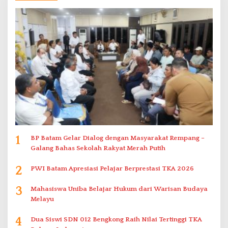
1
BP Batam Gelar Dialog dengan Masyarakat Rempang –
Galang Bahas Sekolah Rakyat Merah Putih
2
PWI Batam Apresiasi Pelajar Berprestasi TKA 2026
3
Mahasiswa Uniba Belajar Hukum dari Warisan Budaya
Melayu
4
Dua Siswi SDN 012 Bengkong Raih Nilai Tertinggi TKA