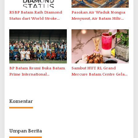
RSBP Batam Raih Diamond
Pasokan Air Waduk Nongsa
Status dari World Stroke
Menyusut, Air Batam Hilir
Organization untuk
Optimalkan Rekayasa Suplai
Penanganan Stroke
Antar-IPAM
Berstandar Internasional
BP Batam Resmi Buka Batam
Sambut HUT RI, Grand
Prime International
Mercure Batam Centre Gelar
Grassroot Football Festival
Promo Kuliner ‘Flavours of
2026 di Stadion Temenggung
Nusantara’
Abdul Jamal
Komentar
Umpan Berita