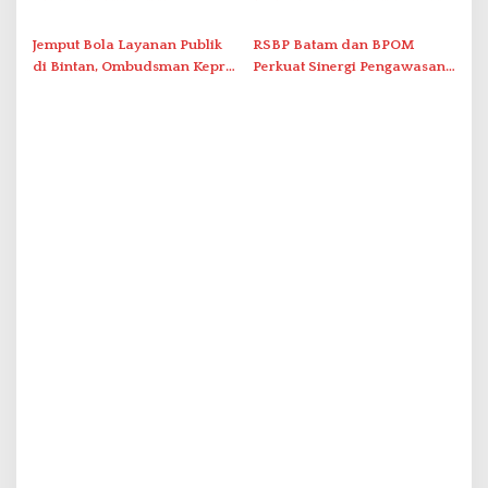
Grassroot Football Festival
Promo Kuliner ‘Flavours of
2026 di Stadion Temenggung
Nusantara’
Jemput Bola Layanan Publik
RSBP Batam dan BPOM
Abdul Jamal
di Bintan, Ombudsman Kepri
Perkuat Sinergi Pengawasan
Serap Keluhan Bansos hingga
Distribusi Obat dan
Solar Nelayan
Pelayanan Kefarmasian