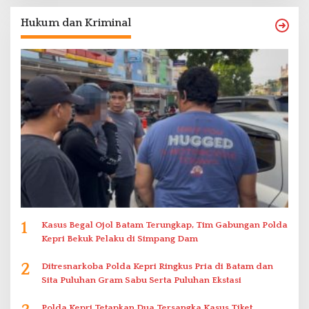
Hukum dan Kriminal
1
Kasus Begal Ojol Batam Terungkap, Tim Gabungan Polda
Kepri Bekuk Pelaku di Simpang Dam
2
Ditresnarkoba Polda Kepri Ringkus Pria di Batam dan
Sita Puluhan Gram Sabu Serta Puluhan Ekstasi
Polda Kepri Tetapkan Dua Tersangka Kasus Tiket