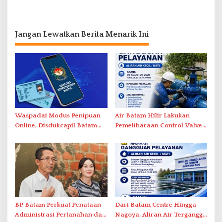
Jangan Lewatkan Berita Menarik Ini
Waspadai Modus Penipuan
Air Batam Hilir Lakukan
Online, Disdukcapil Batam
Pemeliharaan Control Valve,
Tegaskan Aktivasi IKD Wajib
Ini Daftar Area Terdampak
Tatap Muka
BP Batam Perkuat Penataan
Dari Batam Centre Hingga
Administrasi Pertanahan dan
Nagoya, Aliran Air Terganggu