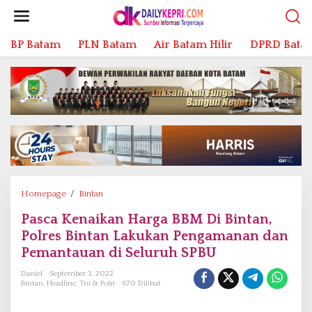
L
e
w
BP Batam
PLN Batam
Air Batam Hilir
DPRD Bata
a
t
i
k
e
k
o
n
t
e
n
Homepage
/
Bintan
P
a
Pasca Kenaikan Harga BBM Di Bintan,
s
Polres Bintan Lakukan Pengamanan dan
c
a
Pemantauan di Seluruh SPBU
K
Daniel
September 3, 2022
e
Bintan
,
Headline
,
Tni & Polri
670 Dilihat
n
a