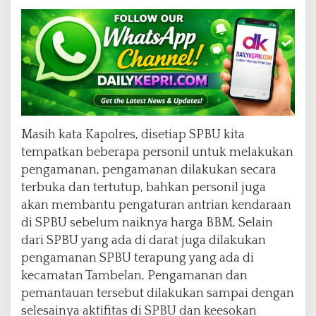
l
u
r
u
h
S
P
B
U
Masih kata Kapolres, disetiap SPBU kita
tempatkan beberapa personil untuk melakukan
pengamanan, pengamanan dilakukan secara
terbuka dan tertutup, bahkan personil juga
akan membantu pengaturan antrian kendaraan
di SPBU sebelum naiknya harga BBM, Selain
dari SPBU yang ada di darat juga dilakukan
pengamanan SPBU terapung yang ada di
kecamatan Tambelan, Pengamanan dan
pemantauan tersebut dilakukan sampai dengan
selesainya aktifitas di SPBU dan keesokan