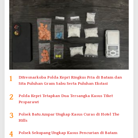
1
Ditresnarkoba Polda Kepri Ringkus Pria di Batam dan
Sita Puluhan Gram Sabu Serta Puluhan Ekstasi
2
Polda Kepri Tetapkan Dua Tersangka Kasus Tiket
Pesparawi
3
Polsek Batu Ampar Ungkap Kasus Curas di Hotel The
Hills
4
Polsek Sekupang Ungkap Kasus Pencurian di Batam