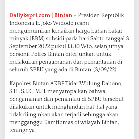
o
l
r
Dailykepri.com | Bintan
– Presiden Republik
e
Indonesia Ir. Joko Widodo resmi
s
mengumumkan kenaikan harga bahan bakar
B
minyak (BBM) subsidi pada hari Sabtu tanggal 3
i
n
September 2022 pukul 13.30 Wib, selanjutnya
t
personil Polres Bintan diterjunkan untuk
a
melakukan pengamanan dan pemantauan di
n
seluruh SPBU yang ada di Bintan. (3/09/22).
L
a
k
Kapolres Bintan AKBP Tidar Wulung Dahono,
u
S.H., S.I.K., M.H. menyampaikan bahwa
k
pengamanan dan pemantau di SPBU tersebut
a
dilakukan untuk menghindari hal-hal yang
n
P
tidak diinginkan akan terjadi sehingga akan
e
mengganggu Kamtibmas di wilayah Bintan,
n
terangnya.
g
a