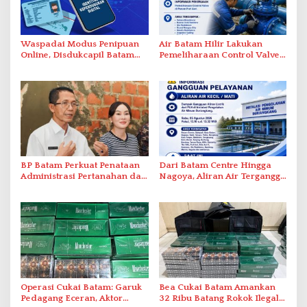
Waspadai Modus Penipuan
Air Batam Hilir Lakukan
Online, Disdukcapil Batam
Pemeliharaan Control Valve,
Tegaskan Aktivasi IKD Wajib
Ini Daftar Area Terdampak
Tatap Muka
BP Batam Perkuat Penataan
Dari Batam Centre Hingga
Administrasi Pertanahan dan
Nagoya, Aliran Air Terganggu
Pemanfaatan Ruang Laut
Akibat Listrik Padam di IPA
Duriangkang
Operasi Cukai Batam: Garuk
Bea Cukai Batam Amankan
Pedagang Eceran, Aktor
32 Ribu Batang Rokok Ilegal