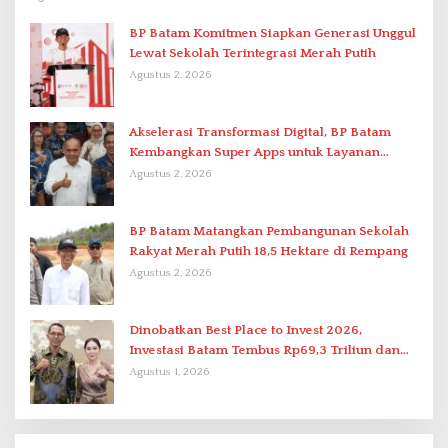
BP Batam Komitmen Siapkan Generasi Unggul
Lewat Sekolah Terintegrasi Merah Putih
Agustus 2, 2026
Akselerasi Transformasi Digital, BP Batam
Kembangkan Super Apps untuk Layanan
Terpadu
Agustus 2, 2026
BP Batam Matangkan Pembangunan Sekolah
Rakyat Merah Putih 18,5 Hektare di Rempang
Agustus 2, 2026
Dinobatkan Best Place to Invest 2026,
Investasi Batam Tembus Rp69,3 Triliun dan
Ekonomi Tumbuh 6,76 Persen
Agustus 1, 2026