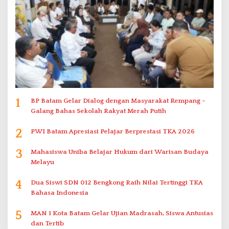
1
BP Batam Gelar Dialog dengan Masyarakat Rempang –
Galang Bahas Sekolah Rakyat Merah Putih
2
PWI Batam Apresiasi Pelajar Berprestasi TKA 2026
3
Mahasiswa Uniba Belajar Hukum dari Warisan Budaya
Melayu
4
Dua Siswi SDN 012 Bengkong Raih Nilai Tertinggi TKA
Bahasa Indonesia
5
MAN 1 Kota Batam Gelar Ujian Madrasah, Siswa Antusias
dan Tertib