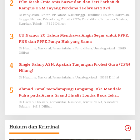
2
Film Kisah Cinta Anis Baswedan dan Feri Farhati di
Kampus UGM Tayang Perdana 1 Februari 2024
Di Banyuasin, Bintan, BP Batam, Bukittinggi, Headline, Hiburan, Karimun,
Lingga, Natuna, Palembang, Pemilu 2024, Pendidikan, Sumatera Selatan,
Sumbar, Tokoh
17826 Dilihat
3
UU Nomor 20 Tahun Membawa Angin Segar untuk PPPK.
PNS dan PPPK Punya Hak yang Sama
Di Headline, Nasional, Pemerintahan, Pendidikan, Uncategorized
15619
Dilihat
4
Single Salary ASN, Apakah Tunjangan Profesi Guru (TPG)
Hilang?
Di Headline, Nasional, Pemerintahan, Uncategorized
15395 Dilihat
5
Ahmad Kamil mendampingi Langsung Dike Mandala
Putra pada Acara Grand Finalis Lomba Baca Teks
Proklamasi Mirip Bung Karno di Bali
Di Daerah, Hiburan, Komunitas, Nasional, Pemilu 2024, Sumatera
Selatan
14518 Dilihat
Hukum dan Kriminal