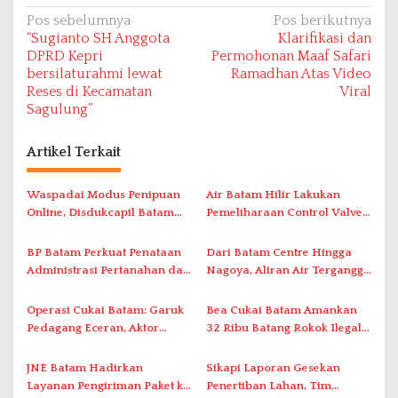
N
Pos sebelumnya
Pos berikutnya
“Sugianto SH Anggota
Klarifikasi dan
a
DPRD Kepri
Permohonan Maaf Safari
v
bersilaturahmi lewat
Ramadhan Atas Video
Reses di Kecamatan
Viral
i
Sagulung”
g
a
Artikel Terkait
s
i
Waspadai Modus Penipuan
Air Batam Hilir Lakukan
Online, Disdukcapil Batam
Pemeliharaan Control Valve,
p
Tegaskan Aktivasi IKD Wajib
Ini Daftar Area Terdampak
o
Tatap Muka
BP Batam Perkuat Penataan
Dari Batam Centre Hingga
s
Administrasi Pertanahan dan
Nagoya, Aliran Air Terganggu
Pemanfaatan Ruang Laut
Akibat Listrik Padam di IPA
Duriangkang
Operasi Cukai Batam: Garuk
Bea Cukai Batam Amankan
Pedagang Eceran, Aktor
32 Ribu Batang Rokok Ilegal
Intelektual Rokok Ilegal Tak
dalam Operasi Cukai
Tersentuh?
JNE Batam Hadirkan
Sikapi Laporan Gesekan
Layanan Pengiriman Paket ke
Penertiban Lahan, Tim