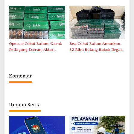
Pemanfaatan Ruang Laut
Akibat Listrik Padam di IPA
Duriangkang
Operasi Cukai Batam: Garuk
Bea Cukai Batam Amankan
Pedagang Eceran, Aktor
32 Ribu Batang Rokok Ilegal
Intelektual Rokok Ilegal Tak
dalam Operasi Cukai
Tersentuh?
Komentar
Umpan Berita