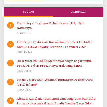
Populer
Komentar
Polda Kepri Lakukan Mutasi Personel, Berikut
1
Daftarnya
23422 Dilihat
Film Kisah Cinta Anis Baswedan dan Feri Farhati di
2
Kampus UGM Tayang Perdana 1 Februari 2024
17835 Dilihat
UU Nomor 20 Tahun Membawa Angin Segar untuk
3
PPPK. PNS dan PPPK Punya Hak yang Sama
15622 Dilihat
Single Salary ASN, Apakah Tunjangan Profesi Guru
4
(TPG) Hilang?
15400 Dilihat
Ahmad Kamil mendampingi Langsung Dike Mandala
5
Putra pada Acara Grand Finalis Lomba Baca Teks