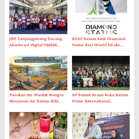
JNE Tanjungpinang Dorong
RSBP Batam Raih Diamond
Akselerasi Digital UMKM
Status dari World Stroke
Lewat AIM ASEAN Roadshow
Organization untuk
2026
Penanganan Stroke
Berstandar Internasional
Pasokan Air Waduk Nongsa
BP Batam Resmi Buka Batam
Menyusut, Air Batam Hilir
Prime International
Optimalkan Rekayasa Suplai
Grassroot Football Festival
Antar-IPAM
2026 di Stadion Temenggung
Abdul Jamal