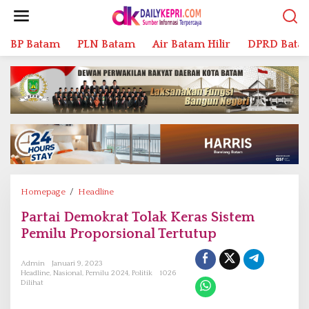
L
e
w
BP Batam
PLN Batam
Air Batam Hilir
DPRD Bata
a
t
i
k
e
k
o
n
t
e
n
Homepage
/
Headline
P
a
Partai Demokrat Tolak Keras Sistem
r
Pemilu Proporsional Tertutup
t
a
i
Admin
Januari 9, 2023
Headline
,
Nasional
,
Pemilu 2024
,
Politik
1026
D
Dilihat
e
m