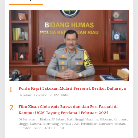
1
Polda Kepri Lakukan Mutasi Personel, Berikut Daftarnya
Di Batam, Headline
23422 Dilihat
2
Film Kisah Cinta Anis Baswedan dan Feri Farhati di
Kampus UGM Tayang Perdana 1 Februari 2024
Di Banyuasin, Bintan, BP Batam, Bukittinggi, Headline, Hiburan, Karimun,
Lingga, Natuna, Palembang, Pemilu 2024, Pendidikan, Sumatera Selatan,
Sumbar, Tokoh
17835 Dilihat