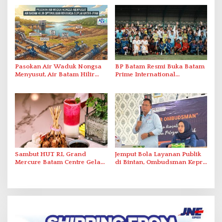
2026
Penanganan Stroke
Berstandar Internasional
Pasokan Air Waduk Nongsa
BP Batam Resmi Buka Batam
Menyusut, Air Batam Hilir
Prime International
Optimalkan Rekayasa Suplai
Grassroot Football Festival
Antar-IPAM
2026 di Stadion Temenggung
Abdul Jamal
Sambut HUT RI, Grand
Jemput Bola Layanan Publik
Mercure Batam Centre Gelar
di Bintan, Ombudsman Kepri
Promo Kuliner ‘Flavours of
Serap Keluhan Bansos hingga
Nusantara’
Solar Nelayan