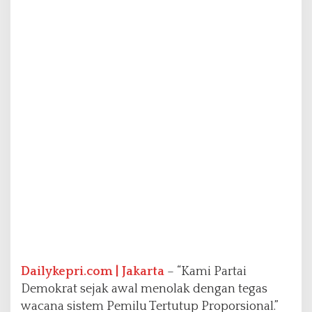
e
m
i
l
u
P
r
o
p
o
r
s
i
o
n
a
l
T
e
r
Dailykepri.com | Jakarta
– “Kami Partai
t
Demokrat sejak awal menolak dengan tegas
u
wacana sistem Pemilu Tertutup Proporsional.”
t