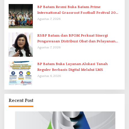
BP Batam Resmi Buka Batam Prime
International Grassroot Football Festival 2026
di Stadion Temenggung Abdul Jamal
Agustus 7, 2026
RSBP Batam dan BPOM Perkuat Sinergi
Pengawasan Distribusi Obat dan Pelayanan
Kefarmasian
Agustus 7, 2026
BP Batam Buka Layanan Alokasi Tanah
Reguler Berbasis Digital Melalui LMS
Agustus 6, 2026
Recent Post