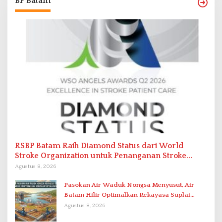
BP Batam
RSBP Batam Raih Diamond Status dari World
Stroke Organization untuk Penanganan Stroke
Berstandar Internasional
Agustus 8, 2026
Pasokan Air Waduk Nongsa Menyusut, Air
Batam Hilir Optimalkan Rekayasa Suplai
Antar-IPAM
Agustus 8, 2026