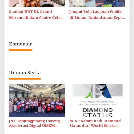
Sambut HUT RI, Grand
Jemput Bola Layanan Publik
Mercure Batam Centre Gelar
di Bintan, Ombudsman Kepri
Promo Kuliner ‘Flavours of
Serap Keluhan Bansos hingga
Nusantara’
Solar Nelayan
Komentar
Umpan Berita
JNE Tanjungpinang Dorong
RSBP Batam Raih Diamond
Akselerasi Digital UMKM
Status dari World Stroke
Lewat AIM ASEAN Roadshow
Organization untuk