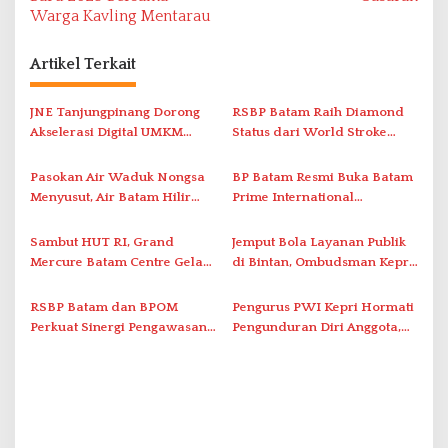
i
Warga Kavling Mentarau
g
a
Artikel Terkait
s
i
JNE Tanjungpinang Dorong
RSBP Batam Raih Diamond
Akselerasi Digital UMKM
Status dari World Stroke
p
Lewat AIM ASEAN Roadshow
Organization untuk
o
2026
Penanganan Stroke
Pasokan Air Waduk Nongsa
BP Batam Resmi Buka Batam
s
Berstandar Internasional
Menyusut, Air Batam Hilir
Prime International
Optimalkan Rekayasa Suplai
Grassroot Football Festival
Antar-IPAM
2026 di Stadion Temenggung
Sambut HUT RI, Grand
Jemput Bola Layanan Publik
Abdul Jamal
Mercure Batam Centre Gelar
di Bintan, Ombudsman Kepri
Promo Kuliner ‘Flavours of
Serap Keluhan Bansos hingga
Nusantara’
Solar Nelayan
RSBP Batam dan BPOM
Pengurus PWI Kepri Hormati
Perkuat Sinergi Pengawasan
Pengunduran Diri Anggota,
Distribusi Obat dan
Segera Koordinasi
Pelayanan Kefarmasian
Administrasi ke Pusat