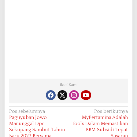
Ikuti Kami
N
Pos sebelumnya
Pos berikutnya
Paguyuban Jowo
MyPertamina Adalah
a
Manunggal Dpc
Tools Dalam Memastikan
v
Sekupang Sambut Tahun
BBM Subsidi Tepat
Baru 2023 Bersama
Sasaran