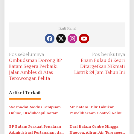
Ikuti Kami
N
Pos sebelumnya
Pos berikutnya
Ombudsman Dorong BP
Enam Pulau di Kepri
a
Batam Segera Perbaiki
Ditargetkan Nikmati
v
Jalan Ambles di Atas
Listrik 24 Jam Tahun Ini
Terowongan Pelita
i
g
Artikel Terkait
a
s
Waspadai Modus Penipuan
Air Batam Hilir Lakukan
i
Online, Disdukcapil Batam
Pemeliharaan Control Valve,
Tegaskan Aktivasi IKD Wajib
Ini Daftar Area Terdampak
p
Tatap Muka
BP Batam Perkuat Penataan
Dari Batam Centre Hingga
o
Administrasi Pertanahan dan
Nagoya, Aliran Air Terganggu