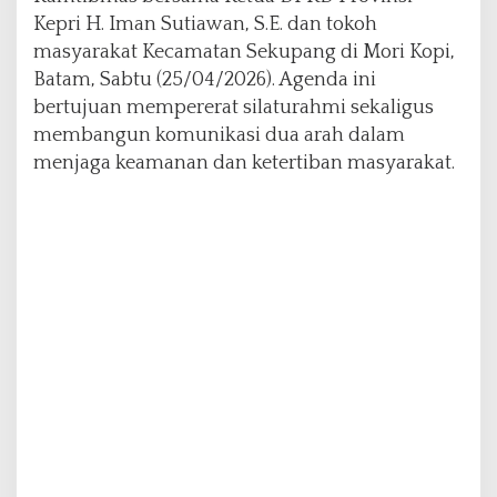
o
Kepri H. Iman Sutiawan, S.E. dan tokoh
h
masyarakat Kecamatan Sekupang di Mori Kopi,
M
Batam, Sabtu (25/04/2026). Agenda ini
a
bertujuan mempererat silaturahmi sekaligus
s
y
membangun komunikasi dua arah dalam
a
menjaga keamanan dan ketertiban masyarakat.
r
a
k
a
t
S
e
k
u
p
a
n
g