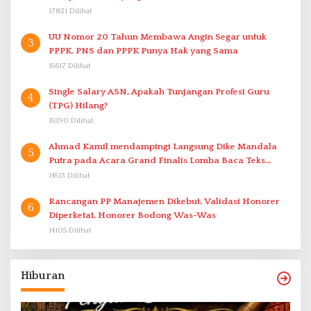
17821 Dilihat
UU Nomor 20 Tahun Membawa Angin Segar untuk
3
PPPK. PNS dan PPPK Punya Hak yang Sama
15617 Dilihat
Single Salary ASN, Apakah Tunjangan Profesi Guru
4
(TPG) Hilang?
15390 Dilihat
Ahmad Kamil mendampingi Langsung Dike Mandala
5
Putra pada Acara Grand Finalis Lomba Baca Teks
Proklamasi Mirip Bung Karno di Bali
14513 Dilihat
Rancangan PP Manajemen Dikebut, Validasi Honorer
6
Diperketat, Honorer Bodong Was-Was
14105 Dilihat
Hiburan