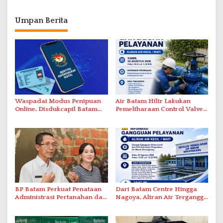
Umpan Berita
Waspadai Modus Penipuan
Air Batam Hilir Lakukan
Online, Disdukcapil Batam
Pemeliharaan Control Valve,
Tegaskan Aktivasi IKD Wajib
Ini Daftar Area Terdampak
Tatap Muka
BP Batam Perkuat Penataan
Dari Batam Centre Hingga
Administrasi Pertanahan dan
Nagoya, Aliran Air Terganggu
Pemanfaatan Ruang Laut
Akibat Listrik Padam di IPA
Duriangkang