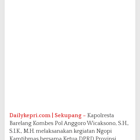
P
e
r
k
u
a
t
S
i
n
e
r
g
i
d
e
n
g
a
Dailykepri.com | Sekupang –
Kapolresta
n
Barelang Kombes Pol Anggoro Wicaksono, S.H.,
T
S.I.K., M.H. melaksanakan kegiatan Ngopi
o
Kamtibmas bersama Ketua DPRD Provinsi
k