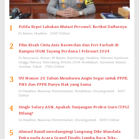
1
Polda Kepri Lakukan Mutasi Personel, Berikut Daftarnya
Di Batam, Headline
23417 Dilihat
2
Film Kisah Cinta Anis Baswedan dan Feri Farhati di
Kampus UGM Tayang Perdana 1 Februari 2024
Di Banyuasin, Bintan, BP Batam, Bukittinggi, Headline, Hiburan, Karimun,
Lingga, Natuna, Palembang, Pemilu 2024, Pendidikan, Sumatera Selatan,
Sumbar, Tokoh
17821 Dilihat
3
UU Nomor 20 Tahun Membawa Angin Segar untuk PPPK.
PNS dan PPPK Punya Hak yang Sama
Di Headline, Nasional, Pemerintahan, Pendidikan, Uncategorized
15617
Dilihat
4
Single Salary ASN, Apakah Tunjangan Profesi Guru (TPG)
Hilang?
Di Headline, Nasional, Pemerintahan, Uncategorized
15390 Dilihat
5
Ahmad Kamil mendampingi Langsung Dike Mandala
Putra pada Acara Grand Finalis Lomba Baca Teks