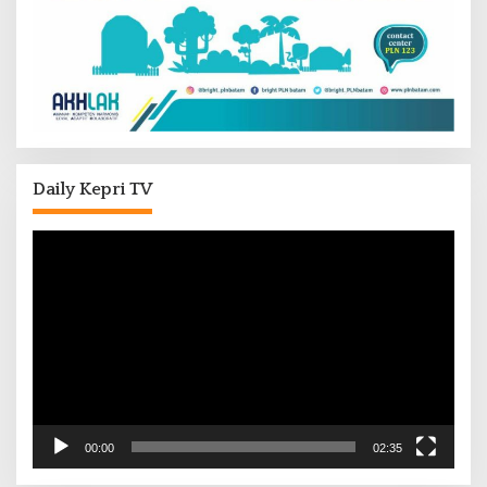
Daily Kepri TV
Pemutar
Video
00:00
02:35