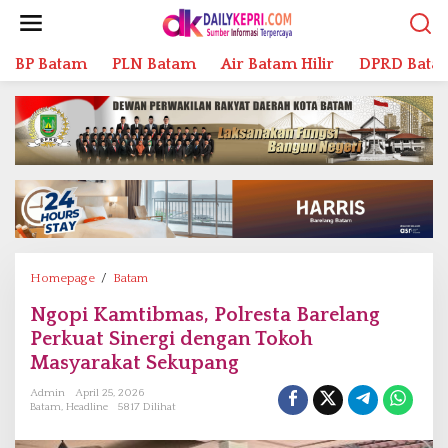
L
e
w
BP Batam
PLN Batam
Air Batam Hilir
DPRD Bata
a
t
i
k
e
k
o
n
t
e
n
Homepage
/
Batam
N
g
Ngopi Kamtibmas, Polresta Barelang
o
Perkuat Sinergi dengan Tokoh
p
i
Masyarakat Sekupang
K
Admin
April 25, 2026
a
Batam
,
Headline
5817 Dilihat
m
t