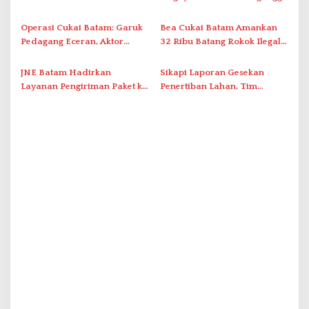
s
Pemanfaatan Ruang Laut
Akibat Listrik Padam di IPA
Duriangkang
Operasi Cukai Batam: Garuk
Bea Cukai Batam Amankan
Pedagang Eceran, Aktor
32 Ribu Batang Rokok Ilegal
Intelektual Rokok Ilegal Tak
dalam Operasi Cukai
Tersentuh?
JNE Batam Hadirkan
Sikapi Laporan Gesekan
Layanan Pengiriman Paket ke
Penertiban Lahan, Tim
Singapura Mulai Rp100 Ribu
Hukum Terlapor Memenuhi
Undangan Klarifikasi Polresta
Bukittinggi