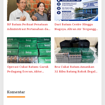
BP Batam Perkuat Penataan
Dari Batam Centre Hingga
Administrasi Pertanahan dan
Nagoya, Aliran Air Terganggu
Pemanfaatan Ruang Laut
Akibat Listrik Padam di IPA
Duriangkang
Operasi Cukai Batam: Garuk
Bea Cukai Batam Amankan
Pedagang Eceran, Aktor
32 Ribu Batang Rokok Ilegal
Intelektual Rokok Ilegal Tak
dalam Operasi Cukai
Tersentuh?
Komentar