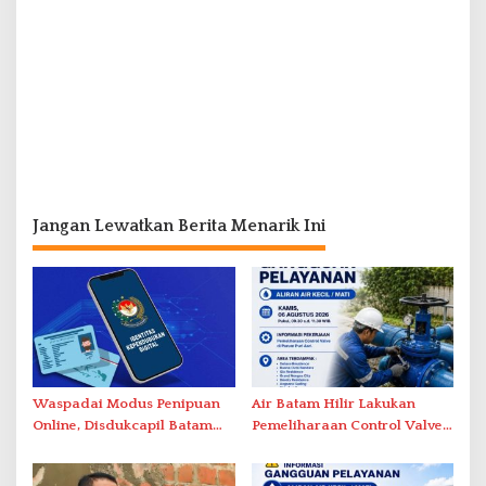
Jangan Lewatkan Berita Menarik Ini
Waspadai Modus Penipuan
Air Batam Hilir Lakukan
Online, Disdukcapil Batam
Pemeliharaan Control Valve,
Tegaskan Aktivasi IKD Wajib
Ini Daftar Area Terdampak
Tatap Muka