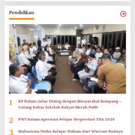
Pendidikan
1
BP Batam Gelar Dialog dengan Masyarakat Rempang –
Galang Bahas Sekolah Rakyat Merah Putih
2
PWI Batam Apresiasi Pelajar Berprestasi TKA 2026
3
Mahasiswa Uniba Belajar Hukum dari Warisan Budaya