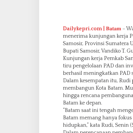
j
u
n
g
Dailykepri.com |
𝐁𝐚𝐭𝐚𝐦
– Wa
a
n
menerima kunjungan kerja 
K
Samosir, Provinsi Sumatera 
e
Bupati Samosir, Vandiko T. G
r
Kunjungan kerja Pemkab Samo
j
a
tiru pengelolaan PAD dan inv
P
berhasil meningkatkan PAD se
e
Dalam kesempatan itu, Rudi
m
membangun Kota Batam. Mul
k
a
hingga rencana pembanguna
b
Batam ke depan.
S
“Batam saat ini tengah meng
a
Batam memang hanya fokus k
m
o
hidupkan,” kata Rudi, Senin (
s
Dalam perencanaan pemban