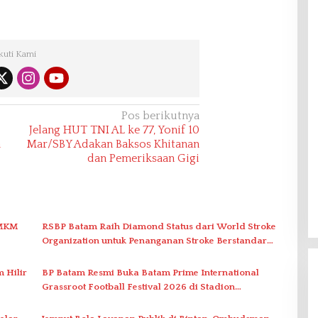
kuti Kami
Pos berikutnya
Jelang HUT TNI AL ke 77, Yonif 10
a
Mar/SBY Adakan Baksos Khitanan
dan Pemeriksaan Gigi
UMKM
RSBP Batam Raih Diamond Status dari World Stroke
Organization untuk Penanganan Stroke Berstandar
Internasional
 Hilir
BP Batam Resmi Buka Batam Prime International
Grassroot Football Festival 2026 di Stadion
Temenggung Abdul Jamal