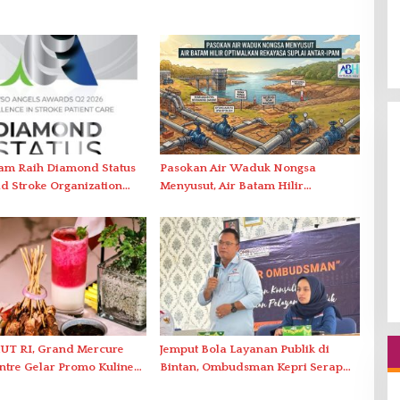
am Raih Diamond Status
Pasokan Air Waduk Nongsa
d Stroke Organization
Menyusut, Air Batam Hilir
nanganan Stroke
Optimalkan Rekayasa Suplai Antar-
r Internasional
IPAM
UT RI, Grand Mercure
Jemput Bola Layanan Publik di
tre Gelar Promo Kuliner
Bintan, Ombudsman Kepri Serap
 of Nusantara’
Keluhan Bansos hingga Solar