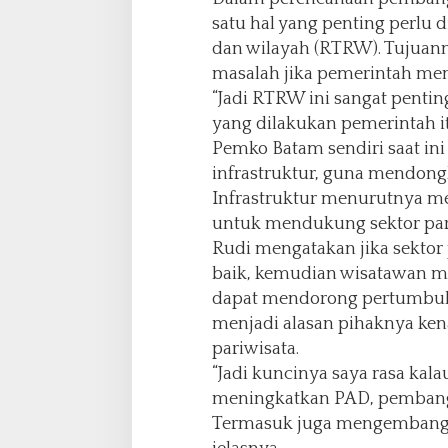
i
satu hal yang penting perlu 
r
dan wilayah (RTRW). Tujuann
masalah jika pemerintah m
“Jadi RTRW ini sangat penti
yang dilakukan pemerintah itu
Pemko Batam sendiri saat ini
infrastruktur, guna mendon
Infrastruktur menurutnya me
untuk mendukung sektor par
Rudi mengatakan jika sekto
baik, kemudian wisatawan 
dapat mendorong pertumbuha
menjadi alasan pihaknya k
pariwisata.
“Jadi kuncinya saya rasa kal
meningkatkan PAD, pembangun
Termasuk juga mengembangkan