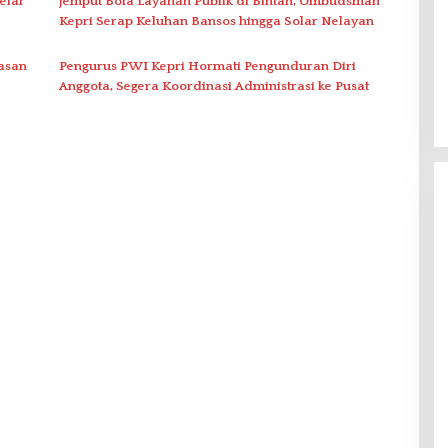
elar
Jemput Bola Layanan Publik di Bintan, Ombudsman
Kepri Serap Keluhan Bansos hingga Solar Nelayan
asan
Pengurus PWI Kepri Hormati Pengunduran Diri
Anggota, Segera Koordinasi Administrasi ke Pusat