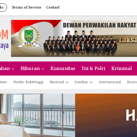
ks
Terms of Service
Contact
ahan
Hiburan
Komunitas
Tni & Polri
Kriminal
atam
Pemko Bukittinggi
Nasional
Sumbar
Internasional
Bisnis