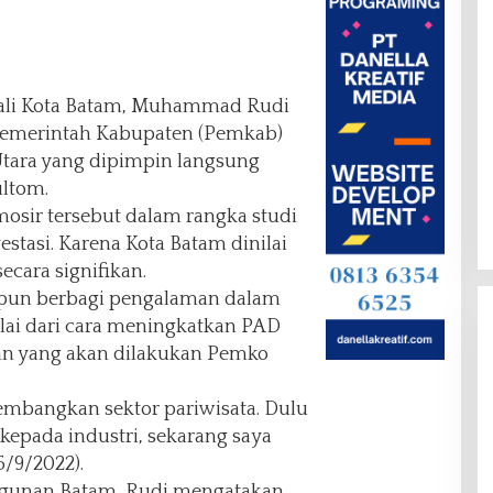
li Kota Batam, Muhammad Rudi
Pemerintah Kabupaten (Pemkab)
Utara yang dipimpin langsung
ultom.
sir tersebut dalam rangka studi
estasi. Karena Kota Batam dinilai
cara signifikan.
 pun berbagi pengalaman dalam
ai dari cara meningkatkan PAD
n yang akan dilakukan Pemko
embangkan sektor pariwisata. Dulu
epada industri, sekarang saya
5/9/2022).
gunan Batam, Rudi mengatakan