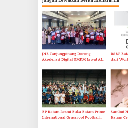
Jangan Lewatkan Berita Menarik Ini
JNE Tanjungpinang Dorong
RSBP Bat
Akselerasi Digital UMKM Lewat AIM
dari Worl
ASEAN Roadshow 2026
untuk Pe
Berstanda
BP Batam Resmi Buka Batam Prime
Sambut H
International Grassroot Football
Batam Cen
Festival 2026 di Stadion
‘Flavours