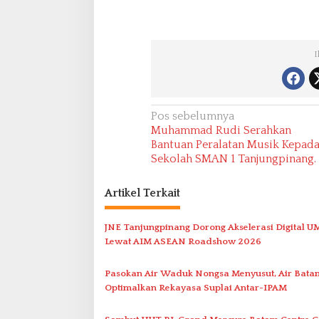
I
N
Pos sebelumnya
Muhammad Rudi Serahkan
a
Bantuan Peralatan Musik Kepad
v
Sekolah SMAN 1 Tanjungpinang.
i
Artikel Terkait
g
a
JNE Tanjungpinang Dorong Akselerasi Digital 
s
Lewat AIM ASEAN Roadshow 2026
i
p
Pasokan Air Waduk Nongsa Menyusut, Air Batam
Optimalkan Rekayasa Suplai Antar-IPAM
o
s