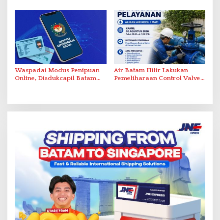
Simpang Dam
Waspadai Modus Penipuan
Air Batam Hilir Lakukan
Online, Disdukcapil Batam
Pemeliharaan Control Valve,
Tegaskan Aktivasi IKD Wajib
Ini Daftar Area Terdampak
Tatap Muka