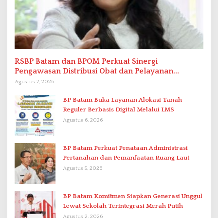
RSBP Batam dan BPOM Perkuat Sinergi
Pengawasan Distribusi Obat dan Pelayanan
Kefarmasian
Agustus 7, 2026
BP Batam Buka Layanan Alokasi Tanah
Reguler Berbasis Digital Melalui LMS
Agustus 6, 2026
BP Batam Perkuat Penataan Administrasi
Pertanahan dan Pemanfaatan Ruang Laut
Agustus 5, 2026
BP Batam Komitmen Siapkan Generasi Unggul
Lewat Sekolah Terintegrasi Merah Putih
Agustus 2, 2026