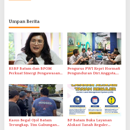
Umpan Berita
RSBP Batam dan BPOM
Pengurus PWI Kepri Hormati
Perkuat Sinergi Pengawasan
Pengunduran Diri Anggota,
Distribusi Obat dan
Segera Koordinasi
Pelayanan Kefarmasian
Administrasi ke Pusat
Kasus Begal Ojol Batam
BP Batam Buka Layanan
Terungkap, Tim Gabungan
Alokasi Tanah Reguler
Polda Kepri Bekuk Pelaku di
Berbasis Digital Melalui LMS