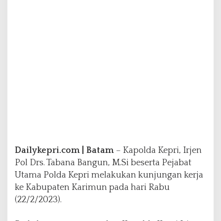
j
a
k
e
K
a
b
u
p
a
t
e
n
K
a
Dailykepri.com | Batam
– Kapolda Kepri, Irjen
r
i
Pol Drs. Tabana Bangun, M.Si beserta Pejabat
m
Utama Polda Kepri melakukan kunjungan kerja
u
ke Kabupaten Karimun pada hari Rabu
n
(22/2/2023).