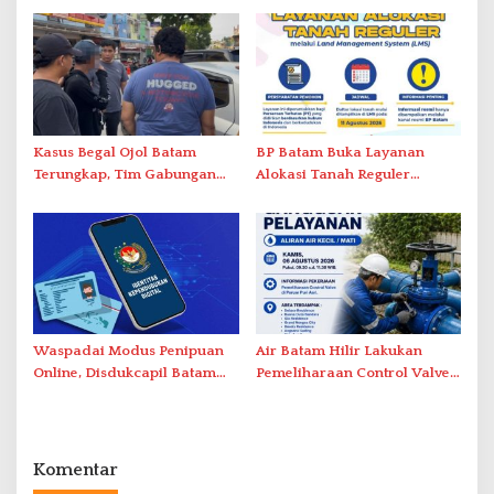
Pelayanan Kefarmasian
Administrasi ke Pusat
Kasus Begal Ojol Batam
BP Batam Buka Layanan
Terungkap, Tim Gabungan
Alokasi Tanah Reguler
Polda Kepri Bekuk Pelaku di
Berbasis Digital Melalui LMS
Simpang Dam
Waspadai Modus Penipuan
Air Batam Hilir Lakukan
Online, Disdukcapil Batam
Pemeliharaan Control Valve,
Tegaskan Aktivasi IKD Wajib
Ini Daftar Area Terdampak
Tatap Muka
Komentar