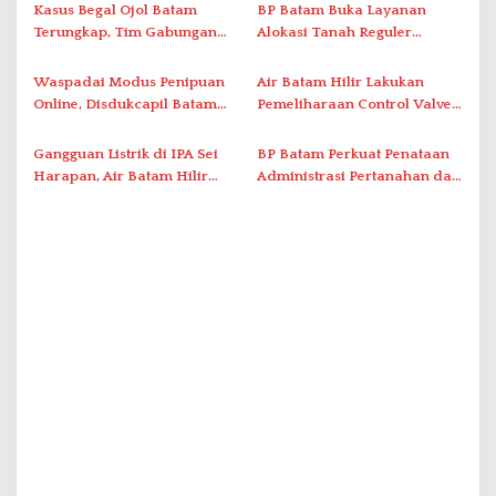
o
Pelayanan Kefarmasian
Administrasi ke Pusat
Kasus Begal Ojol Batam
BP Batam Buka Layanan
s
Terungkap, Tim Gabungan
Alokasi Tanah Reguler
Polda Kepri Bekuk Pelaku di
Berbasis Digital Melalui LMS
Simpang Dam
Waspadai Modus Penipuan
Air Batam Hilir Lakukan
Online, Disdukcapil Batam
Pemeliharaan Control Valve,
Tegaskan Aktivasi IKD Wajib
Ini Daftar Area Terdampak
Tatap Muka
Gangguan Listrik di IPA Sei
BP Batam Perkuat Penataan
Harapan, Air Batam Hilir
Administrasi Pertanahan dan
Percepat Normalisasi
Pemanfaatan Ruang Laut
Pasokan Air