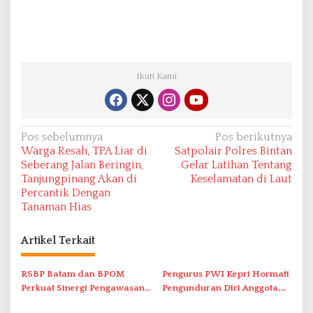
Ikuti Kami
N
Pos sebelumnya
Pos berikutnya
Warga Resah, TPA Liar di
Satpolair Polres Bintan
a
Seberang Jalan Beringin,
Gelar Latihan Tentang
v
Tanjungpinang Akan di
Keselamatan di Laut
Percantik Dengan
i
Tanaman Hias
g
a
Artikel Terkait
s
i
RSBP Batam dan BPOM
Pengurus PWI Kepri Hormati
Perkuat Sinergi Pengawasan
Pengunduran Diri Anggota,
p
Distribusi Obat dan
Segera Koordinasi