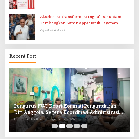
Akselerasi Transformasi Digital, BP Batam
Kembangkan Super Apps untuk Layanan
Terpadu
Agustus 2, 2026
Recent Post
Pengurus PWI Kepri Hormati Pengunduran
K
Diri Anggota, Segera Koordinasi Administrasi
G
ke Pusat
S
Di Batam, Headline
|
Agustus 7, 2026
Di 