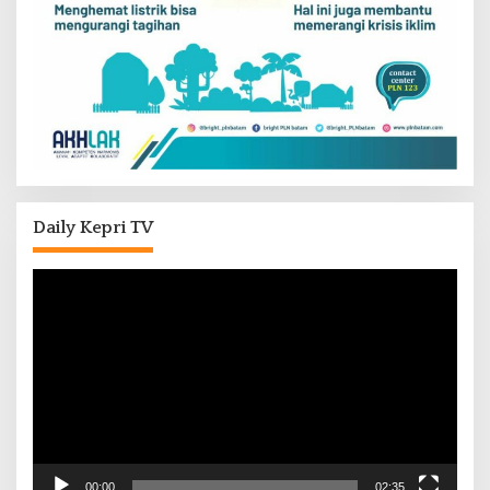
Daily Kepri TV
Pemutar
Video
00:00
02:35