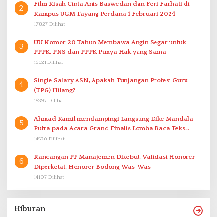
Film Kisah Cinta Anis Baswedan dan Feri Farhati di
2
Kampus UGM Tayang Perdana 1 Februari 2024
17827 Dilihat
UU Nomor 20 Tahun Membawa Angin Segar untuk
3
PPPK. PNS dan PPPK Punya Hak yang Sama
15621 Dilihat
Single Salary ASN, Apakah Tunjangan Profesi Guru
4
(TPG) Hilang?
15397 Dilihat
Ahmad Kamil mendampingi Langsung Dike Mandala
5
Putra pada Acara Grand Finalis Lomba Baca Teks
Proklamasi Mirip Bung Karno di Bali
14520 Dilihat
Rancangan PP Manajemen Dikebut, Validasi Honorer
6
Diperketat, Honorer Bodong Was-Was
14107 Dilihat
Hiburan