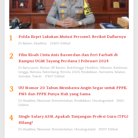
1
Polda Kepri Lakukan Mutasi Personel, Berikut Daftarnya
Di Batam, Headline
23420 Dilihat
2
Film Kisah Cinta Anis Baswedan dan Feri Farhati di
Kampus UGM Tayang Perdana 1 Februari 2024
Di Banyuasin, Bintan, BP Batam, Bukittinggi, Headline, Hiburan, Karimun,
Lingga, Natuna, Palembang, Pemilu 2024, Pendidikan, Sumatera Selatan,
Sumbar, Tokoh
17827 Dilihat
3
UU Nomor 20 Tahun Membawa Angin Segar untuk PPPK.
PNS dan PPPK Punya Hak yang Sama
Di Headline, Nasional, Pemerintahan, Pendidikan, Uncategorized
15621
Dilihat
4
Single Salary ASN, Apakah Tunjangan Profesi Guru (TPG)
Hilang?
Di Headline, Nasional, Pemerintahan, Uncategorized
15397 Dilihat