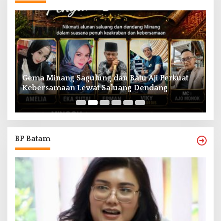
Gema Minang Sagulung dan Batu Aji Perkuat
A
Kebersamaan Lewat Saluang Dendang
H
BP Batam