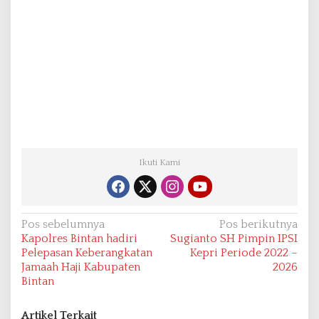
Ikuti Kami
N
Pos sebelumnya
Pos berikutnya
Kapolres Bintan hadiri
Sugianto SH Pimpin IPSI
a
Pelepasan Keberangkatan
Kepri Periode 2022 –
v
Jamaah Haji Kabupaten
2026
Bintan
i
g
Artikel Terkait