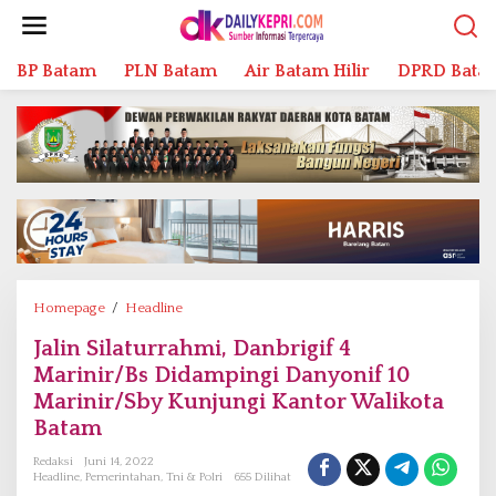
L
e
w
BP Batam
PLN Batam
Air Batam Hilir
DPRD Bata
a
t
i
k
e
k
o
n
t
e
n
Homepage
/
Headline
J
a
Jalin Silaturrahmi, Danbrigif 4
l
Marinir/Bs Didampingi Danyonif 10
i
n
Marinir/Sby Kunjungi Kantor Walikota
S
Batam
i
Redaksi
Juni 14, 2022
l
Headline
,
Pemerintahan
,
Tni & Polri
655 Dilihat
a