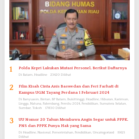
1
Polda Kepri Lakukan Mutasi Personel, Berikut Daftarnya
Di Batam, Headline
23420 Dilihat
2
Film Kisah Cinta Anis Baswedan dan Feri Farhati di
Kampus UGM Tayang Perdana 1 Februari 2024
Di Banyuasin, Bintan, BP Batam, Bukittinggi, Headline, Hiburan, Karimun,
Lingga, Natuna, Palembang, Pemilu 2024, Pendidikan, Sumatera Selatan,
Sumbar, Tokoh
17830 Dilihat
3
UU Nomor 20 Tahun Membawa Angin Segar untuk PPPK.
PNS dan PPPK Punya Hak yang Sama
Di Headline, Nasional, Pemerintahan, Pendidikan, Uncategorized
15621
Dilihat