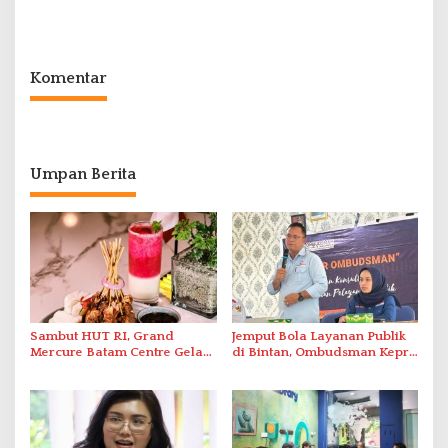
Polda Kepri Bekuk Pelaku di
Berbasis Digital Melalui LMS
Simpang Dam
Komentar
Umpan Berita
Sambut HUT RI, Grand
Jemput Bola Layanan Publik
Mercure Batam Centre Gelar
di Bintan, Ombudsman Kepri
Promo Kuliner ‘Flavours of
Serap Keluhan Bansos hingga
Nusantara’
Solar Nelayan