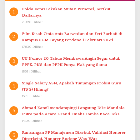
Polda Kepri Lakukan Mutasi Personel, Berikut
1
Daftarnya
23420 Dilihat
Film Kisah Cinta Anis Baswedan dan Feri Farhati di
2
Kampus UGM Tayang Perdana 1 Februari 2024
17830 Dilihat
UU Nomor 20 Tahun Membawa Angin Segar untuk
3
PPPK. PNS dan PPPK Punya Hak yang Sama
15621 Dilihat
Single Salary ASN, Apakah Tunjangan Profesi Guru
4
(TPG) Hilang?
15398 Dilihat
Ahmad Kamil mendampingi Langsung Dike Mandala
5
Putra pada Acara Grand Finalis Lomba Baca Teks
Proklamasi Mirip Bung Karno di Bali
14520 Dilihat
Rancangan PP Manajemen Dikebut, Validasi Honorer
6
Diperketat, Honorer Bodong Was-Was