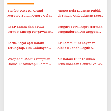
a
s
Sambut HUT RI, Grand
Jemput Bola Layanan Publik
i
Mercure Batam Centre Gelar
di Bintan, Ombudsman Kepri
Promo Kuliner ‘Flavours of
Serap Keluhan Bansos hingga
p
Nusantara’
Solar Nelayan
RSBP Batam dan BPOM
Pengurus PWI Kepri Hormati
o
Perkuat Sinergi Pengawasan
Pengunduran Diri Anggota,
s
Distribusi Obat dan
Segera Koordinasi
Pelayanan Kefarmasian
Administrasi ke Pusat
Kasus Begal Ojol Batam
BP Batam Buka Layanan
Terungkap, Tim Gabungan
Alokasi Tanah Reguler
Polda Kepri Bekuk Pelaku di
Berbasis Digital Melalui LMS
Simpang Dam
Waspadai Modus Penipuan
Air Batam Hilir Lakukan
Online, Disdukcapil Batam
Pemeliharaan Control Valve,
Tegaskan Aktivasi IKD Wajib
Ini Daftar Area Terdampak
Tatap Muka