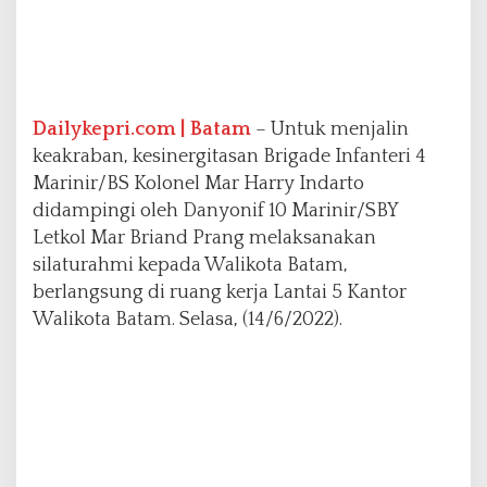
i
n
i
r
/
B
Dailykepri.com | Batam
– Untuk menjalin
s
keakraban, kesinergitasan Brigade Infanteri 4
D
i
Marinir/BS Kolonel Mar Harry Indarto
d
didampingi oleh Danyonif 10 Marinir/SBY
a
Letkol Mar Briand Prang melaksanakan
m
silaturahmi kepada Walikota Batam,
p
i
berlangsung di ruang kerja Lantai 5 Kantor
n
Walikota Batam. Selasa, (14/6/2022).
g
i
D
a
n
y
o
n