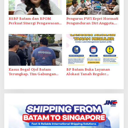
RSBP Batam dan BPOM
Pengurus PWI Kepri Hormati
Perkuat Sinergi Pengawasan
Pengunduran Diri Anggota,
Distribusi Obat dan
Segera Koordinasi
Pelayanan Kefarmasian
Administrasi ke Pusat
Kasus Begal Ojol Batam
BP Batam Buka Layanan
Terungkap, Tim Gabungan
Alokasi Tanah Reguler
Polda Kepri Bekuk Pelaku di
Berbasis Digital Melalui LMS
Simpang Dam