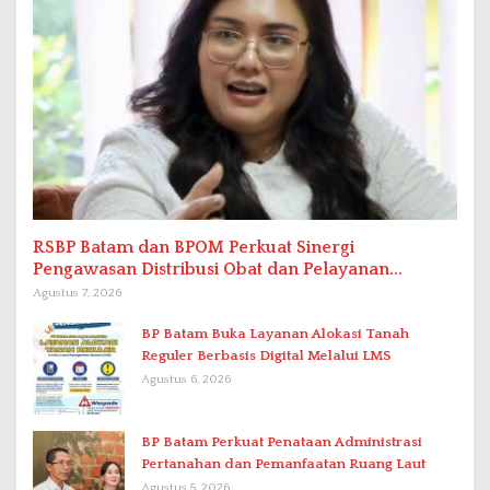
RSBP Batam dan BPOM Perkuat Sinergi
Pengawasan Distribusi Obat dan Pelayanan
Kefarmasian
Agustus 7, 2026
BP Batam Buka Layanan Alokasi Tanah
Reguler Berbasis Digital Melalui LMS
Agustus 6, 2026
BP Batam Perkuat Penataan Administrasi
Pertanahan dan Pemanfaatan Ruang Laut
Agustus 5, 2026