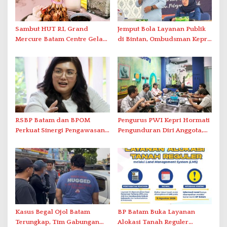
Sambut HUT RI, Grand
Jemput Bola Layanan Publik
Mercure Batam Centre Gelar
di Bintan, Ombudsman Kepri
Promo Kuliner ‘Flavours of
Serap Keluhan Bansos hingga
Nusantara’
Solar Nelayan
RSBP Batam dan BPOM
Pengurus PWI Kepri Hormati
Perkuat Sinergi Pengawasan
Pengunduran Diri Anggota,
Distribusi Obat dan
Segera Koordinasi
Pelayanan Kefarmasian
Administrasi ke Pusat
Kasus Begal Ojol Batam
BP Batam Buka Layanan
Terungkap, Tim Gabungan
Alokasi Tanah Reguler