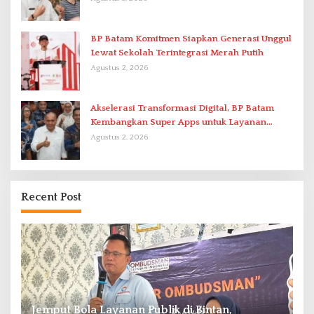
BP Batam Komitmen Siapkan Generasi Unggul
Lewat Sekolah Terintegrasi Merah Putih
Agustus 2, 2026
Akselerasi Transformasi Digital, BP Batam
Kembangkan Super Apps untuk Layanan
Terpadu
Agustus 2, 2026
Recent Post
RSBP Batam dan BPOM Perkuat Sinergi
P