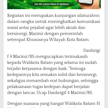
i
K
a
Kegiatan ini merupakan kunjungan silaturahmi
n
t
dalam rangka untuk meningkatkan komunikasi
o
sosial antar pejabat agar lebih akrab dan
r
bersinergi, Marinir dengan pemerintah
W
setempat Khususnya Wilayah Kota Batam.
a
l
i
Danbrigi
k
f 4 Marinir/BS mengucapkan terimakasih
o
kepada Walikota Batam yang selama ini sudah
t
terjalin kerjasama dengan baik. “Semoga
a
B
kedepannya kita semakin solid dan bersinergi,
a
sekaligus menambah erat hubungan, sehingga
t
pelaksanaan tugas kedepan dapat berjalan
a
dengan lancar, Ucap Danbrigif 4 Marinir/BS.
m
Dengan suasana yang hangat Walikota Batam H.