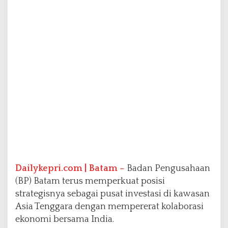
u
,
T
e
m
b
u
s
R
p
2
5
8
,
6
M
i
Dailykepri.com | Batam –
Badan Pengusahaan
l
(BP) Batam terus memperkuat posisi
i
strategisnya sebagai pusat investasi di kawasan
a
r
Asia Tenggara dengan mempererat kolaborasi
ekonomi bersama India.