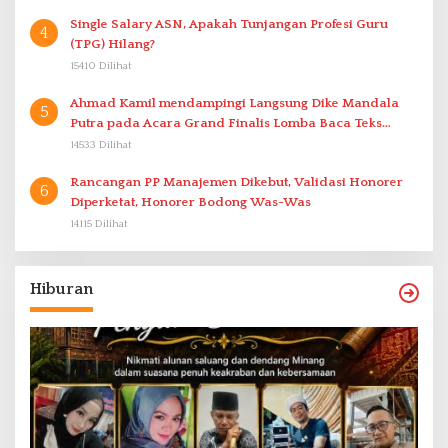
Single Salary ASN, Apakah Tunjangan Profesi Guru
4
(TPG) Hilang?
15410 Dilihat
Ahmad Kamil mendampingi Langsung Dike Mandala
5
Putra pada Acara Grand Finalis Lomba Baca Teks
Proklamasi Mirip Bung Karno di Bali
14533 Dilihat
Rancangan PP Manajemen Dikebut, Validasi Honorer
6
Diperketat, Honorer Bodong Was-Was
14115 Dilihat
Hiburan