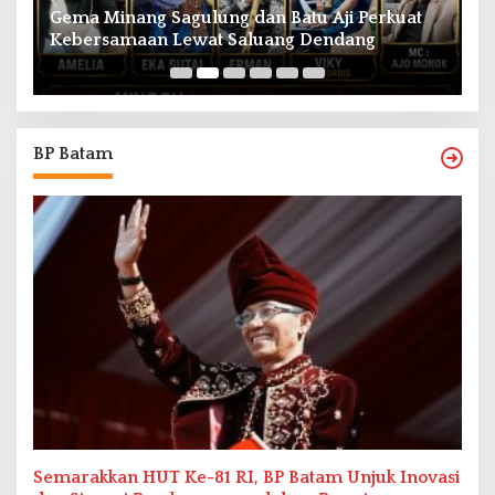
Gema Minang Sagulung dan Batu Aji Perkuat
A
Kebersamaan Lewat Saluang Dendang
H
BP Batam
Semarakkan HUT Ke-81 RI, BP Batam Unjuk Inovasi