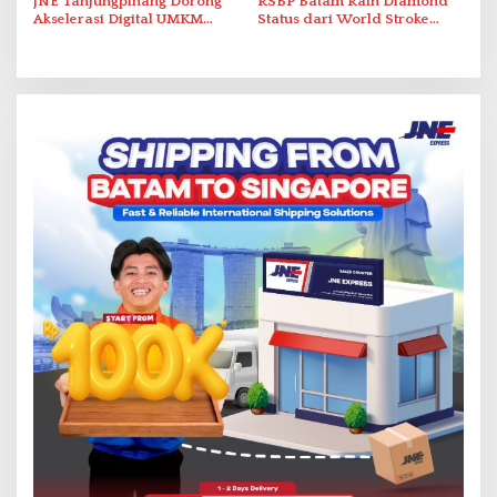
JNE Tanjungpinang Dorong
RSBP Batam Raih Diamond
Akselerasi Digital UMKM
Status dari World Stroke
Lewat AIM ASEAN Roadshow
Organization untuk
2026
Penanganan Stroke
Berstandar Internasional