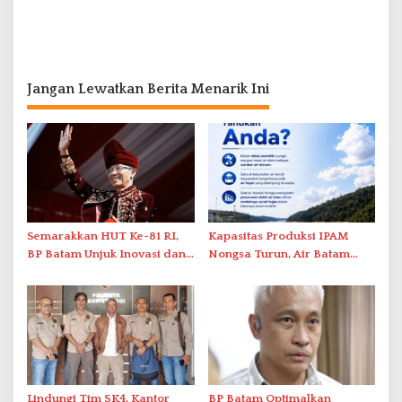
Jangan Lewatkan Berita Menarik Ini
Semarakkan HUT Ke-81 RI,
Kapasitas Produksi IPAM
BP Batam Unjuk Inovasi dan
Nongsa Turun, Air Batam
Sinergi Pembangunan dalam
Hilir Imbau Pelanggan Hemat
Pawai Pembangunan
Air
Lindungi Tim SK4, Kantor
BP Batam Optimalkan