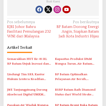
Ikuti Kami
N
Pos sebelumnya
Pos berikutnya
KJRI Johor Bahru
BP Batam Dorong Energi
a
Fasilitasi Pemulangan 232
Angin, Siapkan Batam
v
WNI dari Malaysia
Jadi Kota Industri Hijau
i
Artikel Terkait
g
a
Semarakkan HUT Ke-81 RI,
Kapasitas Produksi IPAM
s
BP Batam Unjuk Inovasi dan
Nongsa Turun, Air Batam
i
Sinergi Pembangunan dalam
Hilir Imbau Pelanggan Hemat
Pawai Pembangunan
Air
p
Lindungi Tim SK4, Kantor
BP Batam Optimalkan
Hukum Lentera Keadilan
Pelayanan Air Bersih,
o
Laporkan Dugaan
Masyarakat Diimbau
s
Perlawanan ke Petugas di
Gunakan Air Secara Bijak
JNE Tanjungpinang Dorong
RSBP Batam Raih Diamond
Bukik Batarah
Akselerasi Digital UMKM
Status dari World Stroke
Lewat AIM ASEAN Roadshow
Organization untuk
2026
Penanganan Stroke
Pasokan Air Waduk Nongsa
BP Batam Resmi Buka Batam