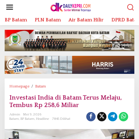
L
e
w
BP Batam
PLN Batam
Air Batam Hilir
DPRD Bata
a
t
i
k
e
k
o
n
t
e
n
Homepage
/
Batam
I
n
Investasi India di Batam Terus Melaju,
v
Tembus Rp 258,6 Miliar
e
s
Admin
Mei 9, 2026
t
Batam
,
BP Batam
,
Headline
7845 Dilihat
a
s
i