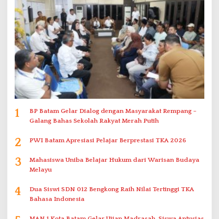
1
BP Batam Gelar Dialog dengan Masyarakat Rempang –
Galang Bahas Sekolah Rakyat Merah Putih
2
PWI Batam Apresiasi Pelajar Berprestasi TKA 2026
3
Mahasiswa Uniba Belajar Hukum dari Warisan Budaya
Melayu
4
Dua Siswi SDN 012 Bengkong Raih Nilai Tertinggi TKA
Bahasa Indonesia
MAN 1 Kota Batam Gelar Ujian Madrasah, Siswa Antusias