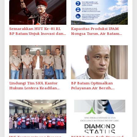
Semarakkan HUT Ke-81 RI,
Kapasitas Produksi IPAM
BP Batam Unjuk Inovasi dan
Nongsa Turun, Air Batam
Sinergi Pembangunan dalam
Hilir Imbau Pelanggan Hemat
Pawai Pembangunan
Air
Lindungi Tim SK4, Kantor
BP Batam Optimalkan
Hukum Lentera Keadilan
Pelayanan Air Bersih,
Laporkan Dugaan
Masyarakat Diimbau
Perlawanan ke Petugas di
Gunakan Air Secara Bijak
Bukik Batarah