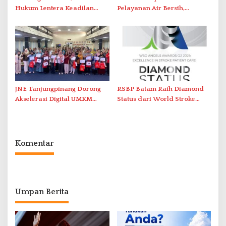
Hukum Lentera Keadilan
Pelayanan Air Bersih,
Laporkan Dugaan
Masyarakat Diimbau
Perlawanan ke Petugas di
Gunakan Air Secara Bijak
Bukik Batarah
JNE Tanjungpinang Dorong
RSBP Batam Raih Diamond
Akselerasi Digital UMKM
Status dari World Stroke
Lewat AIM ASEAN Roadshow
Organization untuk
2026
Penanganan Stroke
Berstandar Internasional
Komentar
Umpan Berita