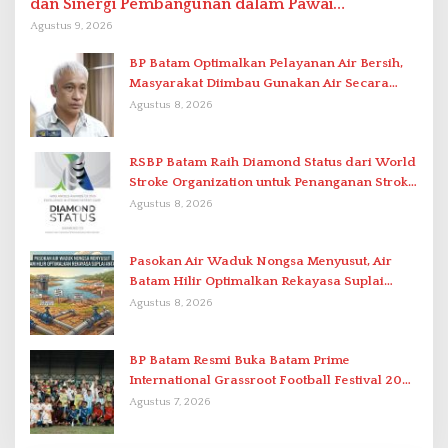
dan Sinergi Pembangunan dalam Pawai
Pembangunan
Agustus 9, 2026
BP Batam Optimalkan Pelayanan Air Bersih,
Masyarakat Diimbau Gunakan Air Secara
Bijak
Agustus 8, 2026
RSBP Batam Raih Diamond Status dari World
Stroke Organization untuk Penanganan Stroke
Berstandar Internasional
Agustus 8, 2026
Pasokan Air Waduk Nongsa Menyusut, Air
Batam Hilir Optimalkan Rekayasa Suplai
Antar-IPAM
Agustus 8, 2026
BP Batam Resmi Buka Batam Prime
International Grassroot Football Festival 2026
di Stadion Temenggung Abdul Jamal
Agustus 7, 2026