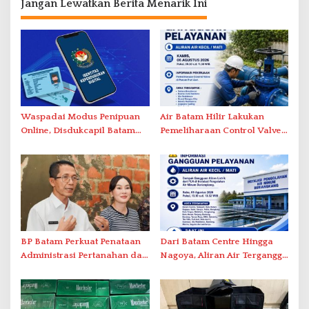
Jangan Lewatkan Berita Menarik Ini
Waspadai Modus Penipuan
Air Batam Hilir Lakukan
Online, Disdukcapil Batam
Pemeliharaan Control Valve,
Tegaskan Aktivasi IKD Wajib
Ini Daftar Area Terdampak
Tatap Muka
BP Batam Perkuat Penataan
Dari Batam Centre Hingga
Administrasi Pertanahan dan
Nagoya, Aliran Air Terganggu
Pemanfaatan Ruang Laut
Akibat Listrik Padam di IPA
Duriangkang