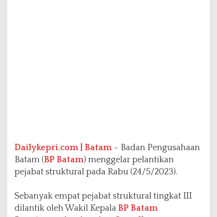
r
u
k
t
u
r
a
l
T
i
n
g
k
a
t
Dailykepri.com | Batam
– Badan Pengusahaan
I
I
Batam (
BP Batam
) menggelar pelantikan
I
pejabat struktural pada Rabu (24/5/2023).
Sebanyak empat pejabat struktural tingkat III
dilantik oleh Wakil Kepala
BP Batam