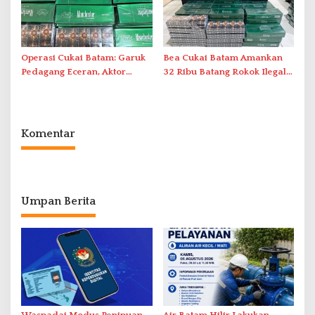
Operasi Cukai Batam: Garuk
Bea Cukai Batam Amankan
Pedagang Eceran, Aktor
32 Ribu Batang Rokok Ilegal
Intelektual Rokok Ilegal Tak
dalam Operasi Cukai
Tersentuh?
Komentar
Umpan Berita