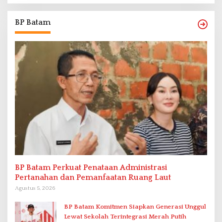
BP Batam
BP Batam Perkuat Penataan Administrasi
Pertanahan dan Pemanfaatan Ruang Laut
Agustus 5, 2026
BP Batam Komitmen Siapkan Generasi Unggul
Lewat Sekolah Terintegrasi Merah Putih