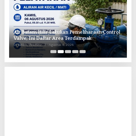
il
Air Batam Hilir Lakukan Pemeliharaan Control
B
ka
Valve, Ini Daftar Area Terdampak
P
Di Batam, Headline
|
Agustus 6, 2026
Di