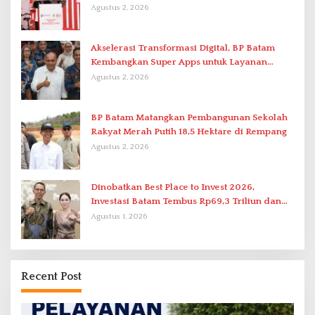
Agustus 2, 2026
Akselerasi Transformasi Digital, BP Batam
Kembangkan Super Apps untuk Layanan
Terpadu
Agustus 2, 2026
BP Batam Matangkan Pembangunan Sekolah
Rakyat Merah Putih 18,5 Hektare di Rempang
Agustus 2, 2026
Dinobatkan Best Place to Invest 2026,
Investasi Batam Tembus Rp69,3 Triliun dan
Ekonomi Tumbuh 6,76 Persen
Agustus 1, 2026
Recent Post