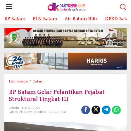
L
e
w
BP Batam
PLN Batam
Air Batam Hilir
DPRD Bata
a
t
i
k
e
k
o
n
t
e
n
Homepage
/
Batam
B
P
BP Batam Gelar Pelantikan Pejabat
B
Struktural Tingkat III
a
t
Admin
Mei 24, 2023
a
Batam
,
BP Batam
,
Headline
1055 Dilihat
m
G
e