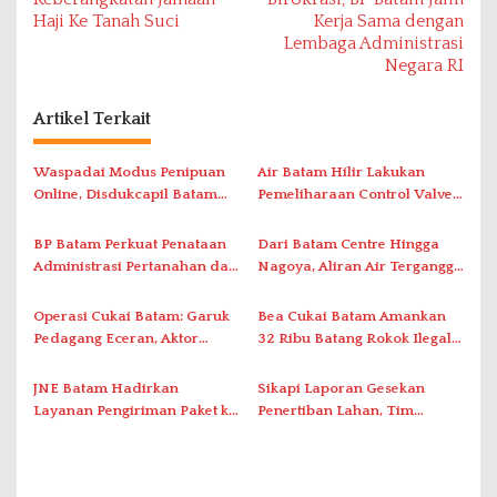
Haji Ke Tanah Suci
Kerja Sama dengan
i
Lembaga Administrasi
g
Negara RI
a
s
Artikel Terkait
i
Waspadai Modus Penipuan
Air Batam Hilir Lakukan
p
Online, Disdukcapil Batam
Pemeliharaan Control Valve,
o
Tegaskan Aktivasi IKD Wajib
Ini Daftar Area Terdampak
s
Tatap Muka
BP Batam Perkuat Penataan
Dari Batam Centre Hingga
Administrasi Pertanahan dan
Nagoya, Aliran Air Terganggu
Pemanfaatan Ruang Laut
Akibat Listrik Padam di IPA
Duriangkang
Operasi Cukai Batam: Garuk
Bea Cukai Batam Amankan
Pedagang Eceran, Aktor
32 Ribu Batang Rokok Ilegal
Intelektual Rokok Ilegal Tak
dalam Operasi Cukai
Tersentuh?
JNE Batam Hadirkan
Sikapi Laporan Gesekan
Layanan Pengiriman Paket ke
Penertiban Lahan, Tim
Singapura Mulai Rp100 Ribu
Hukum Terlapor Memenuhi
Undangan Klarifikasi Polresta
Bukittinggi