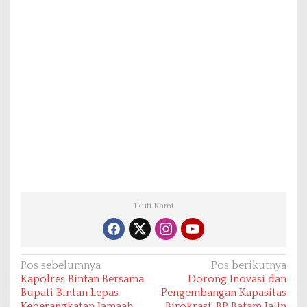
Ikuti Kami
N
Pos sebelumnya
Pos berikutnya
Kapolres Bintan Bersama
Dorong Inovasi dan
a
Bupati Bintan Lepas
Pengembangan Kapasitas
v
Keberangkatan Jamaah
Birokrasi, BP Batam Jalin