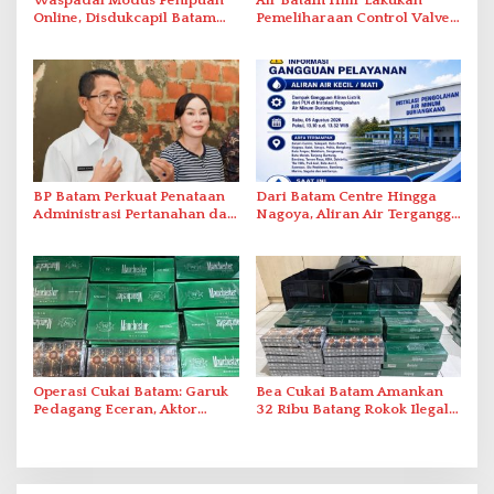
Waspadai Modus Penipuan
Air Batam Hilir Lakukan
Online, Disdukcapil Batam
Pemeliharaan Control Valve,
Tegaskan Aktivasi IKD Wajib
Ini Daftar Area Terdampak
Tatap Muka
BP Batam Perkuat Penataan
Dari Batam Centre Hingga
Administrasi Pertanahan dan
Nagoya, Aliran Air Terganggu
Pemanfaatan Ruang Laut
Akibat Listrik Padam di IPA
Duriangkang
Operasi Cukai Batam: Garuk
Bea Cukai Batam Amankan
Pedagang Eceran, Aktor
32 Ribu Batang Rokok Ilegal
Intelektual Rokok Ilegal Tak
dalam Operasi Cukai
Tersentuh?