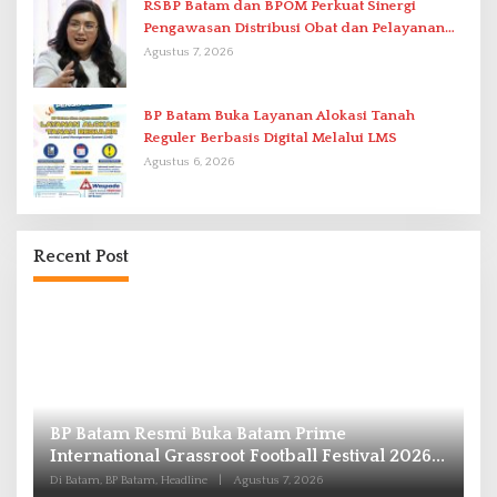
RSBP Batam dan BPOM Perkuat Sinergi
Pengawasan Distribusi Obat dan Pelayanan
Kefarmasian
Agustus 7, 2026
BP Batam Buka Layanan Alokasi Tanah
Reguler Berbasis Digital Melalui LMS
Agustus 6, 2026
Recent Post
BP Batam Resmi Buka Batam Prime
S
r-
International Grassroot Football Festival 2026
G
di Stadion Temenggung Abdul Jamal
Di Batam, BP Batam, Headline
|
Agustus 7, 2026
Di 