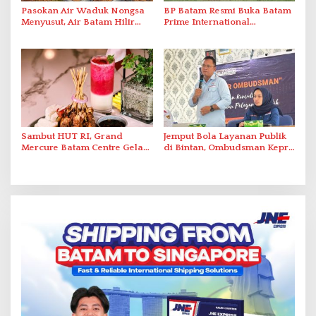
Pasokan Air Waduk Nongsa
BP Batam Resmi Buka Batam
Menyusut, Air Batam Hilir
Prime International
Optimalkan Rekayasa Suplai
Grassroot Football Festival
Antar-IPAM
2026 di Stadion Temenggung
Abdul Jamal
Sambut HUT RI, Grand
Jemput Bola Layanan Publik
Mercure Batam Centre Gelar
di Bintan, Ombudsman Kepri
Promo Kuliner ‘Flavours of
Serap Keluhan Bansos hingga
Nusantara’
Solar Nelayan