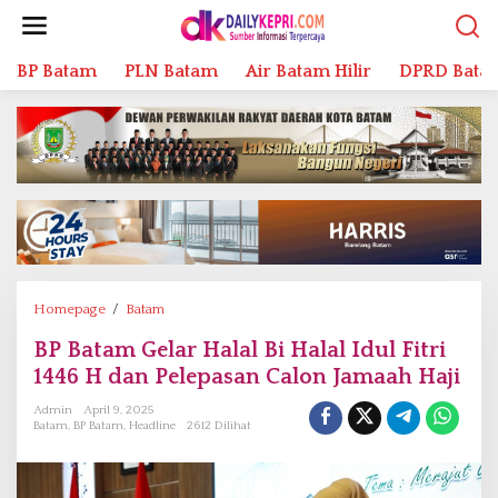
L
e
w
BP Batam
PLN Batam
Air Batam Hilir
DPRD Bata
a
t
i
k
e
k
o
n
t
e
n
Homepage
/
Batam
B
P
BP Batam Gelar Halal Bi Halal Idul Fitri
B
1446 H dan Pelepasan Calon Jamaah Haji
a
t
Admin
April 9, 2025
a
Batam
,
BP Batam
,
Headline
2612 Dilihat
m
G
e