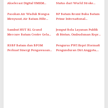
i
Akselerasi Digital UMKM
Status dari World Stroke
Lewat AIM ASEAN Roadshow
Organization untuk
p
2026
Penanganan Stroke
Pasokan Air Waduk Nongsa
BP Batam Resmi Buka Batam
o
Berstandar Internasional
Menyusut, Air Batam Hilir
Prime International
s
Optimalkan Rekayasa Suplai
Grassroot Football Festival
Antar-IPAM
2026 di Stadion Temenggung
Sambut HUT RI, Grand
Jemput Bola Layanan Publik
Abdul Jamal
Mercure Batam Centre Gelar
di Bintan, Ombudsman Kepri
Promo Kuliner ‘Flavours of
Serap Keluhan Bansos hingga
Nusantara’
Solar Nelayan
RSBP Batam dan BPOM
Pengurus PWI Kepri Hormati
Perkuat Sinergi Pengawasan
Pengunduran Diri Anggota,
Distribusi Obat dan
Segera Koordinasi
Pelayanan Kefarmasian
Administrasi ke Pusat