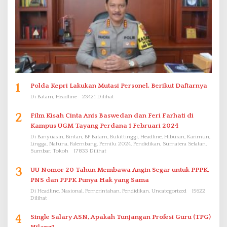
1
Polda Kepri Lakukan Mutasi Personel, Berikut Daftarnya
Di Batam, Headline
23421 Dilihat
2
Film Kisah Cinta Anis Baswedan dan Feri Farhati di
Kampus UGM Tayang Perdana 1 Februari 2024
Di Banyuasin, Bintan, BP Batam, Bukittinggi, Headline, Hiburan, Karimun,
Lingga, Natuna, Palembang, Pemilu 2024, Pendidikan, Sumatera Selatan,
Sumbar, Tokoh
17833 Dilihat
3
UU Nomor 20 Tahun Membawa Angin Segar untuk PPPK.
PNS dan PPPK Punya Hak yang Sama
Di Headline, Nasional, Pemerintahan, Pendidikan, Uncategorized
15622
Dilihat
4
Single Salary ASN, Apakah Tunjangan Profesi Guru (TPG)
Hilang?