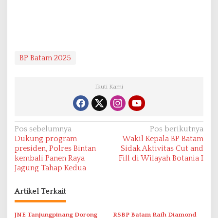
BP Batam 2025
Ikuti Kami
N
Pos sebelumnya
Pos berikutnya
Dukung program
Wakil Kepala BP Batam
a
presiden, Polres Bintan
Sidak Aktivitas Cut and
v
kembali Panen Raya
Fill di Wilayah Botania I
Jagung Tahap Kedua
i
g
Artikel Terkait
a
s
JNE Tanjungpinang Dorong
RSBP Batam Raih Diamond