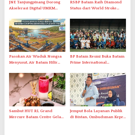
JNE Tanjungpinang Dorong
RSBP Batam Raih Diamond
Akselerasi Digital UMKM
Status dari World Stroke
Lewat AIM ASEAN Roadshow
Organization untuk
2026
Penanganan Stroke
Berstandar Internasional
Pasokan Air Waduk Nongsa
BP Batam Resmi Buka Batam
Menyusut, Air Batam Hilir
Prime International
Optimalkan Rekayasa Suplai
Grassroot Football Festival
Antar-IPAM
2026 di Stadion Temenggung
Abdul Jamal
Sambut HUT RI, Grand
Jemput Bola Layanan Publik
Mercure Batam Centre Gelar
di Bintan, Ombudsman Kepri
Promo Kuliner ‘Flavours of
Serap Keluhan Bansos hingga
Nusantara’
Solar Nelayan