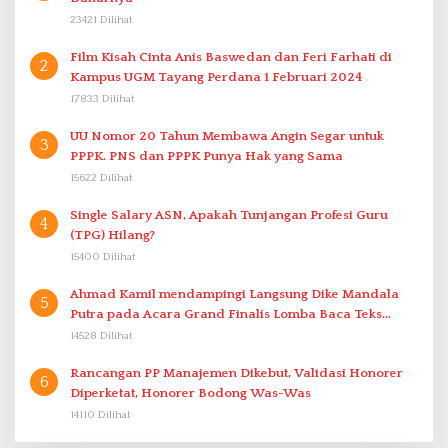
23421 Dilihat
Film Kisah Cinta Anis Baswedan dan Feri Farhati di
2
Kampus UGM Tayang Perdana 1 Februari 2024
17833 Dilihat
UU Nomor 20 Tahun Membawa Angin Segar untuk
3
PPPK. PNS dan PPPK Punya Hak yang Sama
15622 Dilihat
Single Salary ASN, Apakah Tunjangan Profesi Guru
4
(TPG) Hilang?
15400 Dilihat
Ahmad Kamil mendampingi Langsung Dike Mandala
5
Putra pada Acara Grand Finalis Lomba Baca Teks
Proklamasi Mirip Bung Karno di Bali
14528 Dilihat
Rancangan PP Manajemen Dikebut, Validasi Honorer
6
Diperketat, Honorer Bodong Was-Was
14110 Dilihat