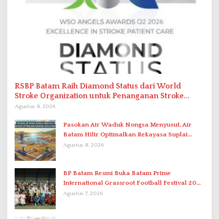
RSBP Batam Raih Diamond Status dari World
Stroke Organization untuk Penanganan Stroke
Berstandar Internasional
Agustus 8, 2026
Pasokan Air Waduk Nongsa Menyusut, Air
Batam Hilir Optimalkan Rekayasa Suplai
Antar-IPAM
Agustus 8, 2026
BP Batam Resmi Buka Batam Prime
International Grassroot Football Festival 2026
di Stadion Temenggung Abdul Jamal
Agustus 7, 2026