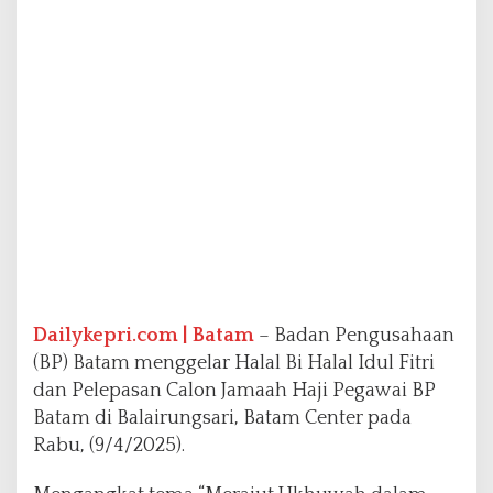
r
i
1
4
4
6
H
d
a
n
P
e
l
e
p
Dailykepri.com | Batam
– Badan Pengusahaan
a
s
(BP) Batam menggelar Halal Bi Halal Idul Fitri
a
dan Pelepasan Calon Jamaah Haji Pegawai BP
n
Batam di Balairungsari, Batam Center pada
C
Rabu, (9/4/2025).
a
l
o