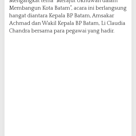
Mengangkat tema “Merajut Ukhuwah dalam
n
Membangun Kota Batam”, acara ini berlangsung
J
hangat diantara Kepala BP Batam, Amsakar
a
Achmad dan Wakil Kepala BP Batam, Li Claudia
m
a
Chandra bersama para pegawai yang hadir.
a
h
H
a
j
i