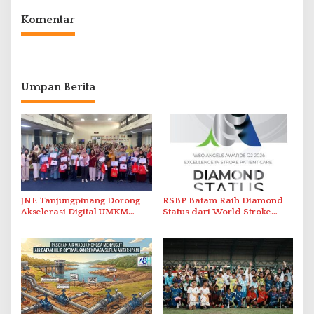
Komentar
Umpan Berita
JNE Tanjungpinang Dorong
RSBP Batam Raih Diamond
Akselerasi Digital UMKM
Status dari World Stroke
Lewat AIM ASEAN Roadshow
Organization untuk
2026
Penanganan Stroke
Berstandar Internasional