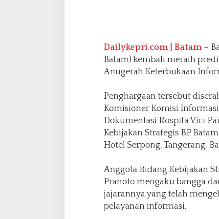
g
a
i
B
Dailykepri.com | Batam
– B
a
d
Batam) kembali meraih predi
a
Anugerah Keterbukaan Inform
n
P
Penghargaan tersebut disera
u
b
Komisioner Komisi Informasi 
l
Dokumentasi Rospita Vici P
i
Kebijakan Strategis BP Batam,
k
Hotel Serpong, Tangerang, Ba
I
n
f
Anggota Bidang Kebijakan St
o
Pranoto mengaku bangga dan
r
jajarannya yang telah menge
m
a
pelayanan informasi.
t