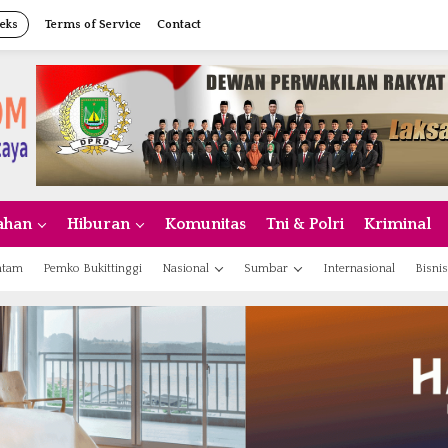
eks
Terms of Service
Contact
ahan
Hiburan
Komunitas
Tni & Polri
Kriminal
atam
Pemko Bukittinggi
Nasional
Sumbar
Internasional
Bisnis