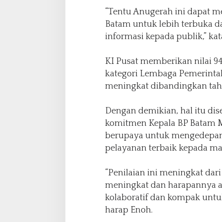
i
“Tentu Anugerah ini dapat 
f
Batam untuk lebih terbuka 
T
a
informasi kepada publik,” kat
h
u
KI Pusat memberikan nilai 9
n
kategori Lembaga Pemerintah 
2
0
meningkat dibandingkan tahu
2
2
Dengan demikian, hal itu dis
komitmen Kepala BP Batam 
berupaya untuk mengedepan
pelayanan terbaik kepada ma
“Penilaian ini meningkat dari 
meningkat dan harapannya ag
kolaboratif dan kompak untuk
harap Enoh.