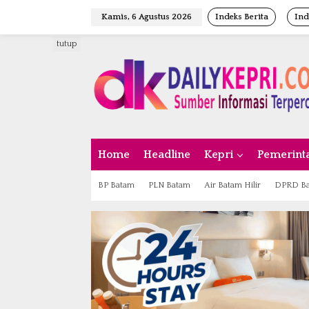
L
Kamis, 6 Agustus 2026
Indeks Berita
Ind
e
w
tutup
a
t
i
k
e
k
o
n
Home
Headline
Kepri
Pemerint
t
e
n
BP Batam
PLN Batam
Air Batam Hilir
DPRD B