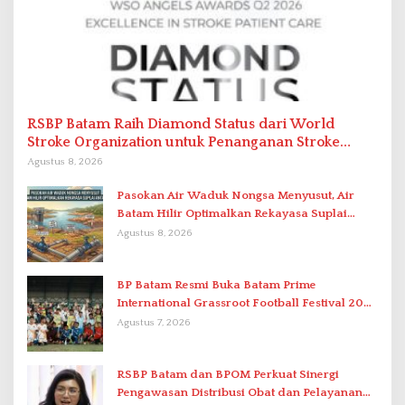
RSBP Batam Raih Diamond Status dari World
Stroke Organization untuk Penanganan Stroke
Berstandar Internasional
Agustus 8, 2026
Pasokan Air Waduk Nongsa Menyusut, Air
Batam Hilir Optimalkan Rekayasa Suplai
Antar-IPAM
Agustus 8, 2026
BP Batam Resmi Buka Batam Prime
International Grassroot Football Festival 2026
di Stadion Temenggung Abdul Jamal
Agustus 7, 2026
RSBP Batam dan BPOM Perkuat Sinergi
Pengawasan Distribusi Obat dan Pelayanan