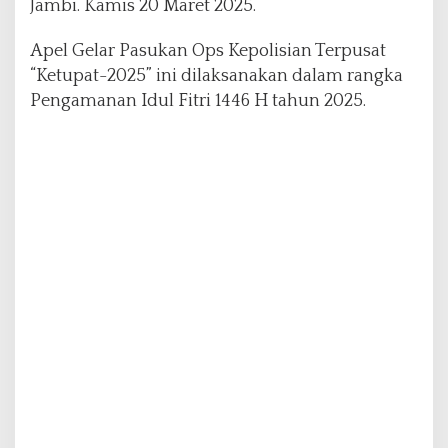
Jambi. Kamis 20 Maret 2025.
l
a
Apel Gelar Pasukan Ops Kepolisian Terpusat
r
“Ketupat-2025” ini dilaksanakan dalam rangka
A
p
Pengamanan Idul Fitri 1446 H tahun 2025.
e
l
P
a
s
u
k
a
n
O
p
s
K
e
t
u
p