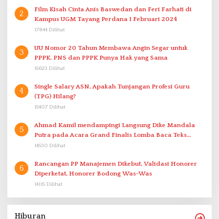
Film Kisah Cinta Anis Baswedan dan Feri Farhati di
2
Kampus UGM Tayang Perdana 1 Februari 2024
17844 Dilihat
UU Nomor 20 Tahun Membawa Angin Segar untuk
3
PPPK. PNS dan PPPK Punya Hak yang Sama
15623 Dilihat
Single Salary ASN, Apakah Tunjangan Profesi Guru
4
(TPG) Hilang?
15407 Dilihat
Ahmad Kamil mendampingi Langsung Dike Mandala
5
Putra pada Acara Grand Finalis Lomba Baca Teks
Proklamasi Mirip Bung Karno di Bali
14530 Dilihat
Rancangan PP Manajemen Dikebut, Validasi Honorer
6
Diperketat, Honorer Bodong Was-Was
14115 Dilihat
Hiburan