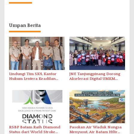
Umpan Berita
Lindungi Tim SK4, Kantor
JNE Tanjungpinang Dorong
Hukum Lentera Keadilan
Akselerasi Digital UMKM
Laporkan Dugaan
Lewat AIM ASEAN Roadshow
Perlawanan ke Petugas di
2026
Bukik Batarah
RSBP Batam Raih Diamond
Pasokan Air Waduk Nongsa
Status dari World Stroke
Menyusut, Air Batam Hilir