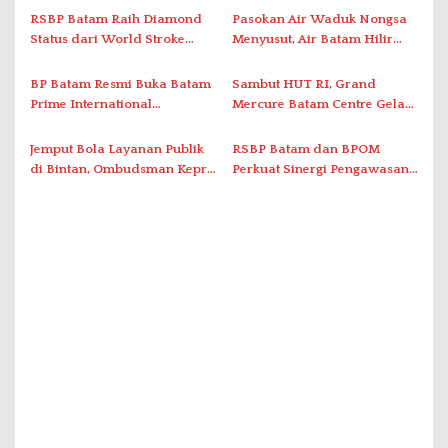
o
Perlawanan ke Petugas di
2026
RSBP Batam Raih Diamond
Pasokan Air Waduk Nongsa
s
Bukik Batarah
Status dari World Stroke
Menyusut, Air Batam Hilir
Organization untuk
Optimalkan Rekayasa Suplai
Penanganan Stroke
Antar-IPAM
BP Batam Resmi Buka Batam
Sambut HUT RI, Grand
Berstandar Internasional
Prime International
Mercure Batam Centre Gelar
Grassroot Football Festival
Promo Kuliner ‘Flavours of
2026 di Stadion Temenggung
Nusantara’
Jemput Bola Layanan Publik
RSBP Batam dan BPOM
Abdul Jamal
di Bintan, Ombudsman Kepri
Perkuat Sinergi Pengawasan
Serap Keluhan Bansos hingga
Distribusi Obat dan
Solar Nelayan
Pelayanan Kefarmasian