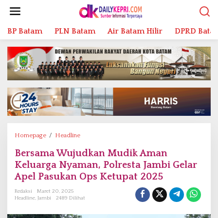
L
e
w
BP Batam
PLN Batam
Air Batam Hilir
DPRD Bata
a
t
i
k
e
k
o
n
t
e
n
Homepage
/
Headline
B
e
Bersama Wujudkan Mudik Aman
r
Keluarga Nyaman, Polresta Jambi Gelar
s
a
Apel Pasukan Ops Ketupat 2025
m
Redaksi
Maret 20, 2025
a
Headline
,
Jambi
2489 Dilihat
W
u