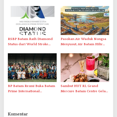
Laporkan Dugaan
Lewat AIM ASEAN Roadshow
Perlawanan ke Petugas di
2026
Bukik Batarah
RSBP Batam Raih Diamond
Pasokan Air Waduk Nongsa
Status dari World Stroke
Menyusut, Air Batam Hilir
Organization untuk
Optimalkan Rekayasa Suplai
Penanganan Stroke
Antar-IPAM
Berstandar Internasional
BP Batam Resmi Buka Batam
Sambut HUT RI, Grand
Prime International
Mercure Batam Centre Gelar
Grassroot Football Festival
Promo Kuliner ‘Flavours of
2026 di Stadion Temenggung
Nusantara’
Abdul Jamal
Komentar