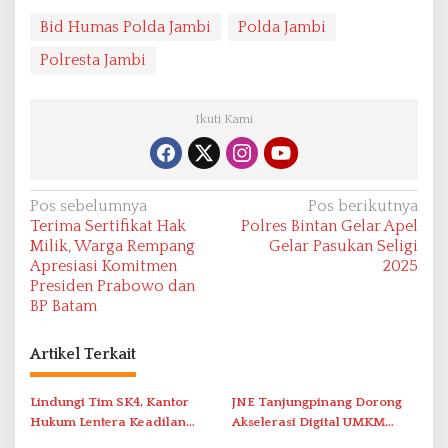
Bid Humas Polda Jambi
Polda Jambi
Polresta Jambi
Ikuti Kami
N
Pos sebelumnya
Pos berikutnya
Terima Sertifikat Hak
Polres Bintan Gelar Apel
a
Milik, Warga Rempang
Gelar Pasukan Seligi
v
Apresiasi Komitmen
2025
Presiden Prabowo dan
i
BP Batam
g
a
Artikel Terkait
s
i
Lindungi Tim SK4, Kantor
JNE Tanjungpinang Dorong
Hukum Lentera Keadilan
Akselerasi Digital UMKM
p
Laporkan Dugaan
Lewat AIM ASEAN Roadshow