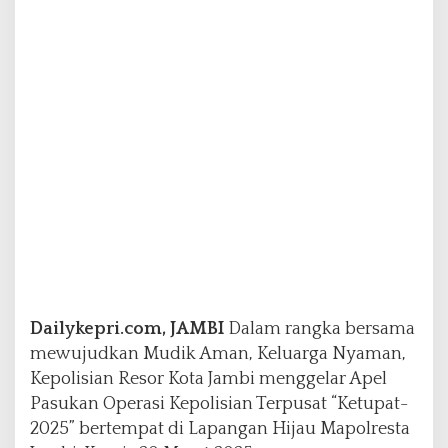
a
N
y
a
m
a
n
,
P
o
l
r
e
s
t
a
J
Dailykepri.com, JAMBI
Dalam rangka bersama
a
mewujudkan Mudik Aman, Keluarga Nyaman,
m
Kepolisian Resor Kota Jambi menggelar Apel
b
Pasukan Operasi Kepolisian Terpusat “Ketupat-
i
G
2025” bertempat di Lapangan Hijau Mapolresta
e