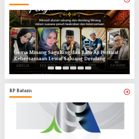
Gema Minang Sagulung dan Batu Aji Perkuat
A
Kebersamaan Lewat Saluang Dendang
H
BP Batam