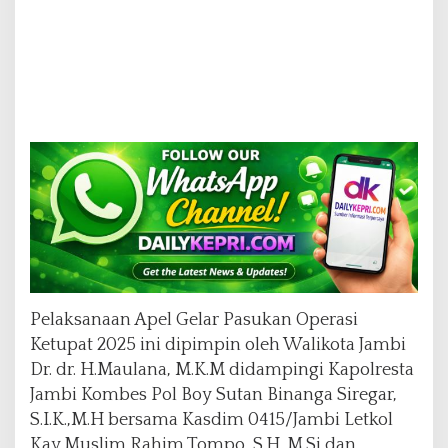
a
t
2
0
2
5
Pelaksanaan Apel Gelar Pasukan Operasi
Ketupat 2025 ini dipimpin oleh Walikota Jambi
Dr. dr. H.Maulana, M.K.M didampingi Kapolresta
Jambi Kombes Pol Boy Sutan Binanga Siregar,
S.I.K.,M.H bersama Kasdim 0415/Jambi Letkol
Kav Muslim Rahim Tompo, S.H.,M.Si dan