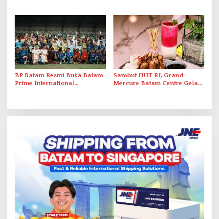
Organization untuk
Optimalkan Rekayasa Suplai
Penanganan Stroke
Antar-IPAM
Berstandar Internasional
BP Batam Resmi Buka Batam
Sambut HUT RI, Grand
Prime International
Mercure Batam Centre Gelar
Grassroot Football Festival
Promo Kuliner ‘Flavours of
2026 di Stadion Temenggung
Nusantara’
Abdul Jamal