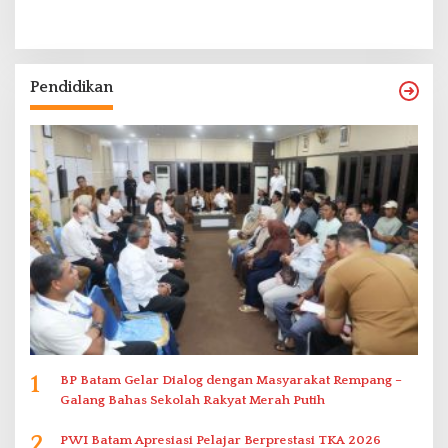
Pendidikan
1
BP Batam Gelar Dialog dengan Masyarakat Rempang –
Galang Bahas Sekolah Rakyat Merah Putih
2
PWI Batam Apresiasi Pelajar Berprestasi TKA 2026