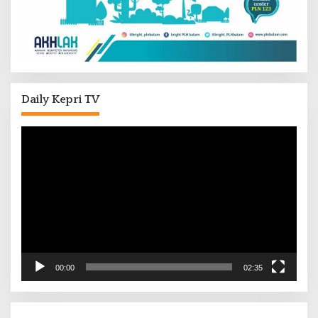
Daily Kepri TV
Pemutar
Video
00:00
02:35