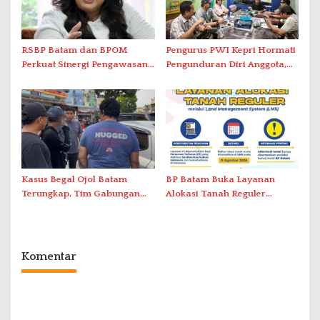
RSBP Batam dan BPOM
Pengurus PWI Kepri Hormati
Perkuat Sinergi Pengawasan
Pengunduran Diri Anggota,
Distribusi Obat dan
Segera Koordinasi
Pelayanan Kefarmasian
Administrasi ke Pusat
Kasus Begal Ojol Batam
BP Batam Buka Layanan
Terungkap, Tim Gabungan
Alokasi Tanah Reguler
Polda Kepri Bekuk Pelaku di
Berbasis Digital Melalui LMS
Simpang Dam
Komentar