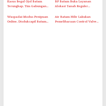
Pelayanan Kefarmasian
Administrasi ke Pusat
Kasus Begal Ojol Batam
BP Batam Buka Layanan
Terungkap, Tim Gabungan
Alokasi Tanah Reguler
Polda Kepri Bekuk Pelaku di
Berbasis Digital Melalui LMS
Simpang Dam
Waspadai Modus Penipuan
Air Batam Hilir Lakukan
Online, Disdukcapil Batam
Pemeliharaan Control Valve,
Tegaskan Aktivasi IKD Wajib
Ini Daftar Area Terdampak
Tatap Muka