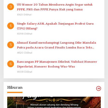
UU Nomor 20 Tahun Membawa Angin Segar untuk
3
PPPK. PNS dan PPPK Punya Hak yang Sama
15621 Dilihat
Single Salary ASN, Apakah Tunjangan Profesi Guru
4
(TPG) Hilang?
15398 Dilihat
Ahmad Kamil mendampingi Langsung Dike Mandala
5
Putra pada Acara Grand Finalis Lomba Baca Teks
Proklamasi Mirip Bung Karno di Bali
14520 Dilihat
Rancangan PP Manajemen Dikebut, Validasi Honorer
6
Diperketat, Honorer Bodong Was-Was
14108 Dilihat
Hiburan