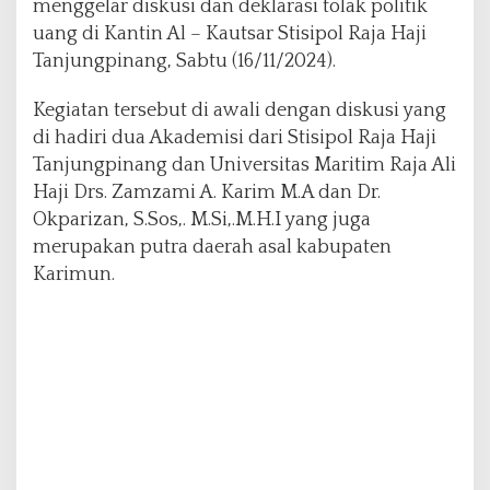
menggelar diskusi dan deklarasi tolak politik
D
uang di Kantin Al – Kautsar Stisipol Raja Haji
i
Tanjungpinang, Sabtu (16/11/2024).
s
k
u
Kegiatan tersebut di awali dengan diskusi yang
s
di hadiri dua Akademisi dari Stisipol Raja Haji
i
Tanjungpinang dan Universitas Maritim Raja Ali
d
Haji Drs. Zamzami A. Karim M.A dan Dr.
a
n
Okparizan, S.Sos,. M.Si,.M.H.I yang juga
D
merupakan putra daerah asal kabupaten
e
Karimun.
k
l
a
r
a
s
i
T
o
l