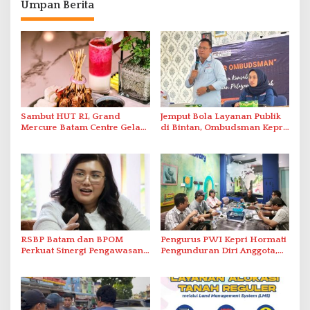
Umpan Berita
Sambut HUT RI, Grand
Jemput Bola Layanan Publik
Mercure Batam Centre Gelar
di Bintan, Ombudsman Kepri
Promo Kuliner ‘Flavours of
Serap Keluhan Bansos hingga
Nusantara’
Solar Nelayan
RSBP Batam dan BPOM
Pengurus PWI Kepri Hormati
Perkuat Sinergi Pengawasan
Pengunduran Diri Anggota,
Distribusi Obat dan
Segera Koordinasi
Pelayanan Kefarmasian
Administrasi ke Pusat