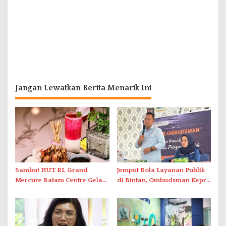
Jangan Lewatkan Berita Menarik Ini
Sambut HUT RI, Grand
Jemput Bola Layanan Publik
Mercure Batam Centre Gelar
di Bintan, Ombudsman Kepri
Promo Kuliner ‘Flavours of
Serap Keluhan Bansos hingga
Nusantara’
Solar Nelayan