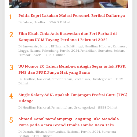
1
Polda Kepri Lakukan Mutasi Personel, Berikut Daftarnya
Di Batam, Headline
23420 Dilihat
2
Film Kisah Cinta Anis Baswedan dan Feri Farhati di
Kampus UGM Tayang Perdana 1 Februari 2024
Di Banyuasin, Bintan, BP Batam, Bukittinggi, Headline, Hiburan, Karimun,
Lingga, Natuna, Palembang, Pemilu 2024, Pendidikan, Sumatera Selatan,
Sumbar, Tokoh
17830 Dilihat
3
UU Nomor 20 Tahun Membawa Angin Segar untuk PPPK.
PNS dan PPPK Punya Hak yang Sama
Di Headline, Nasional, Pemerintahan, Pendidikan, Uncategorized
15621
Dilihat
4
Single Salary ASN, Apakah Tunjangan Profesi Guru (TPG)
Hilang?
Di Headline, Nasional, Pemerintahan, Uncategorized
15398 Dilihat
5
Ahmad Kamil mendampingi Langsung Dike Mandala
Putra pada Acara Grand Finalis Lomba Baca Teks
Proklamasi Mirip Bung Karno di Bali
Di Daerah, Hiburan, Komunitas, Nasional, Pemilu 2024, Sumatera
Selatan
14520 Dilihat