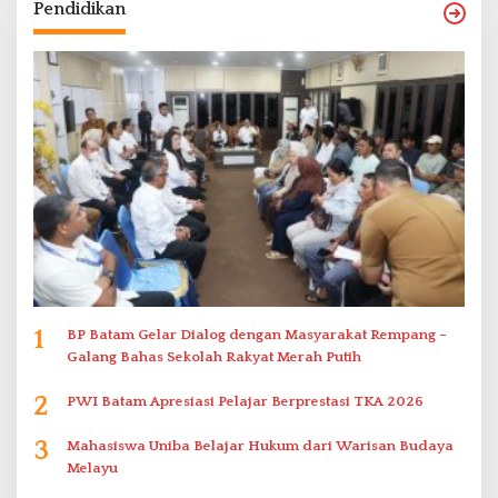
Pendidikan
1
BP Batam Gelar Dialog dengan Masyarakat Rempang –
Galang Bahas Sekolah Rakyat Merah Putih
2
PWI Batam Apresiasi Pelajar Berprestasi TKA 2026
3
Mahasiswa Uniba Belajar Hukum dari Warisan Budaya
Melayu