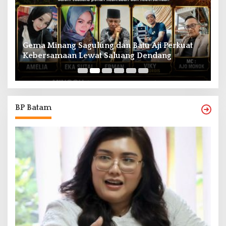
Gema Minang Sagulung dan Batu Aji Perkuat
A
Kebersamaan Lewat Saluang Dendang
H
BP Batam