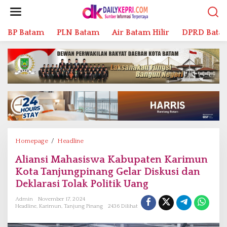
L
e
w
BP Batam
PLN Batam
Air Batam Hilir
DPRD Bata
a
t
i
k
e
k
o
n
t
e
n
Homepage
/
Headline
A
l
Aliansi Mahasiswa Kabupaten Karimun
i
Kota Tanjungpinang Gelar Diskusi dan
a
n
Deklarasi Tolak Politik Uang
s
Admin
November 17, 2024
i
Headline
,
Karimun
,
Tanjung Pinang
2436 Dilihat
M
a