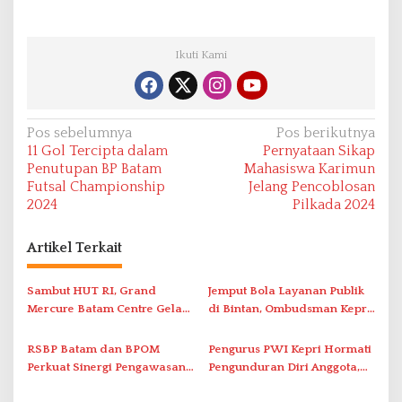
Ikuti Kami
N
Pos sebelumnya
Pos berikutnya
11 Gol Tercipta dalam
Pernyataan Sikap
a
Penutupan BP Batam
Mahasiswa Karimun
v
Futsal Championship
Jelang Pencoblosan
2024
Pilkada 2024
i
g
Artikel Terkait
a
s
Sambut HUT RI, Grand
Jemput Bola Layanan Publik
i
Mercure Batam Centre Gelar
di Bintan, Ombudsman Kepri
Promo Kuliner ‘Flavours of
Serap Keluhan Bansos hingga
p
Nusantara’
Solar Nelayan
RSBP Batam dan BPOM
Pengurus PWI Kepri Hormati
o
Perkuat Sinergi Pengawasan
Pengunduran Diri Anggota,
s
Distribusi Obat dan
Segera Koordinasi