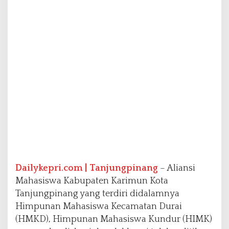
n
K
o
t
a
T
a
n
j
u
n
g
p
i
n
a
n
Dailykepri.com | Tanjungpinang
– Aliansi
g
Mahasiswa Kabupaten Karimun Kota
G
Tanjungpinang yang terdiri didalamnya
e
Himpunan Mahasiswa Kecamatan Durai
l
a
(HMKD), Himpunan Mahasiswa Kundur (HIMK)
r