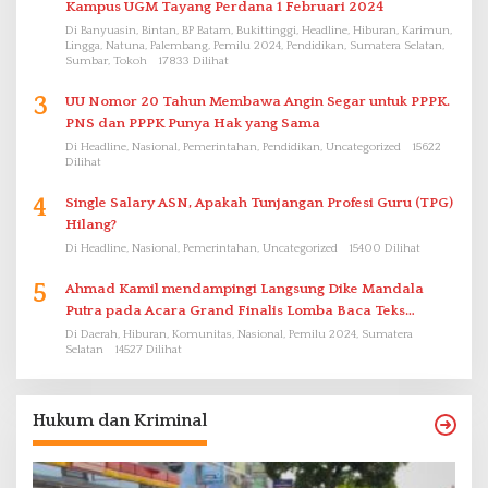
Kampus UGM Tayang Perdana 1 Februari 2024
Di Banyuasin, Bintan, BP Batam, Bukittinggi, Headline, Hiburan, Karimun,
Lingga, Natuna, Palembang, Pemilu 2024, Pendidikan, Sumatera Selatan,
Sumbar, Tokoh
17833 Dilihat
3
UU Nomor 20 Tahun Membawa Angin Segar untuk PPPK.
PNS dan PPPK Punya Hak yang Sama
Di Headline, Nasional, Pemerintahan, Pendidikan, Uncategorized
15622
Dilihat
4
Single Salary ASN, Apakah Tunjangan Profesi Guru (TPG)
Hilang?
Di Headline, Nasional, Pemerintahan, Uncategorized
15400 Dilihat
5
Ahmad Kamil mendampingi Langsung Dike Mandala
Putra pada Acara Grand Finalis Lomba Baca Teks
Proklamasi Mirip Bung Karno di Bali
Di Daerah, Hiburan, Komunitas, Nasional, Pemilu 2024, Sumatera
Selatan
14527 Dilihat
Hukum dan Kriminal