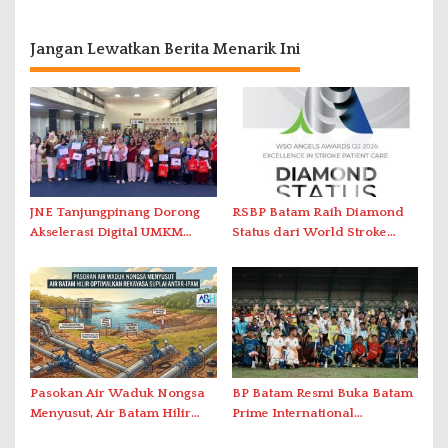
Jangan Lewatkan Berita Menarik Ini
JNE Tanjungpinang Dorong
RSBP Batam Raih Diamond
Akselerasi Digital UMKM
Status dari World Stroke
Lewat AIM ASEAN Roadshow
Organization untuk
2026
Penanganan Stroke
Berstandar Internasional
Pasokan Air Waduk Nongsa
BP Batam Resmi Buka Batam
Menyusut, Air Batam Hilir
Prime International
Optimalkan Rekayasa Suplai
Grassroot Football Festival