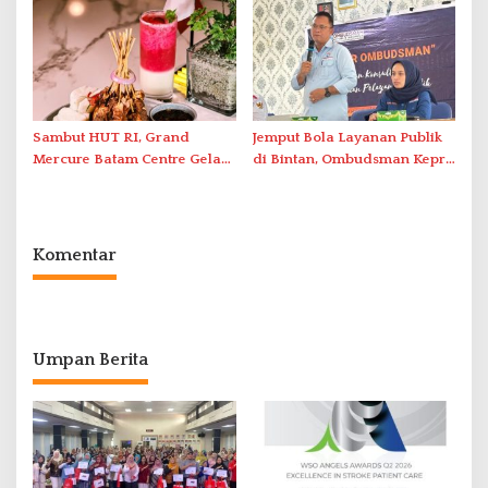
Antar-IPAM
2026 di Stadion Temenggung
Abdul Jamal
Sambut HUT RI, Grand
Jemput Bola Layanan Publik
Mercure Batam Centre Gelar
di Bintan, Ombudsman Kepri
Promo Kuliner ‘Flavours of
Serap Keluhan Bansos hingga
Nusantara’
Solar Nelayan
Komentar
Umpan Berita