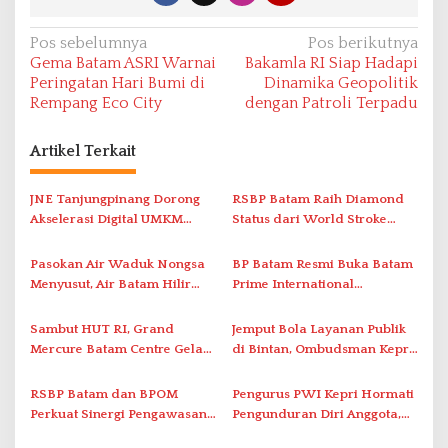
N
Pos sebelumnya
Pos berikutnya
Gema Batam ASRI Warnai
Bakamla RI Siap Hadapi
a
Peringatan Hari Bumi di
Dinamika Geopolitik
v
Rempang Eco City
dengan Patroli Terpadu
i
Artikel Terkait
g
a
JNE Tanjungpinang Dorong
RSBP Batam Raih Diamond
s
Akselerasi Digital UMKM
Status dari World Stroke
i
Lewat AIM ASEAN Roadshow
Organization untuk
2026
Penanganan Stroke
p
Pasokan Air Waduk Nongsa
BP Batam Resmi Buka Batam
Berstandar Internasional
Menyusut, Air Batam Hilir
Prime International
o
Optimalkan Rekayasa Suplai
Grassroot Football Festival
s
Antar-IPAM
2026 di Stadion Temenggung
Sambut HUT RI, Grand
Jemput Bola Layanan Publik
Abdul Jamal
Mercure Batam Centre Gelar
di Bintan, Ombudsman Kepri
Promo Kuliner ‘Flavours of
Serap Keluhan Bansos hingga
Nusantara’
Solar Nelayan
RSBP Batam dan BPOM
Pengurus PWI Kepri Hormati
Perkuat Sinergi Pengawasan
Pengunduran Diri Anggota,
Distribusi Obat dan
Segera Koordinasi