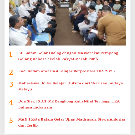
1
BP Batam Gelar Dialog dengan Masyarakat Rempang –
Galang Bahas Sekolah Rakyat Merah Putih
2
PWI Batam Apresiasi Pelajar Berprestasi TKA 2026
3
Mahasiswa Uniba Belajar Hukum dari Warisan Budaya
Melayu
4
Dua Siswi SDN 012 Bengkong Raih Nilai Tertinggi TKA
Bahasa Indonesia
5
MAN 1 Kota Batam Gelar Ujian Madrasah, Siswa Antusias
dan Tertib