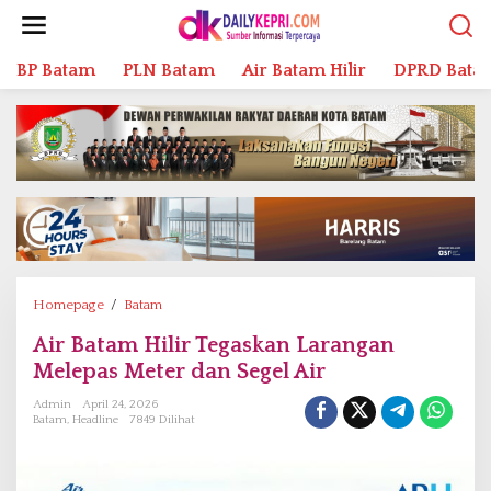
L
e
w
BP Batam
PLN Batam
Air Batam Hilir
DPRD Bata
a
t
i
k
e
k
o
n
t
e
n
Homepage
/
Batam
A
i
Air Batam Hilir Tegaskan Larangan
r
Melepas Meter dan Segel Air
B
a
Admin
April 24, 2026
t
Batam
,
Headline
7849 Dilihat
a
m
H