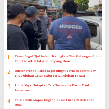
1
Kasus Begal Ojol Batam Terungkap, Tim Gabungan Polda
Kepri Bekuk Pelaku di Simpang Dam
2
Ditresnarkoba Polda Kepri Ringkus Pria di Batam dan
Sita Puluhan Gram Sabu Serta Puluhan Ekstasi
3
Polda Kepri Tetapkan Dua Tersangka Kasus Tiket
Pesparawi
4
Polsek Batu Ampar Ungkap Kasus Curas di Hotel The
Hills