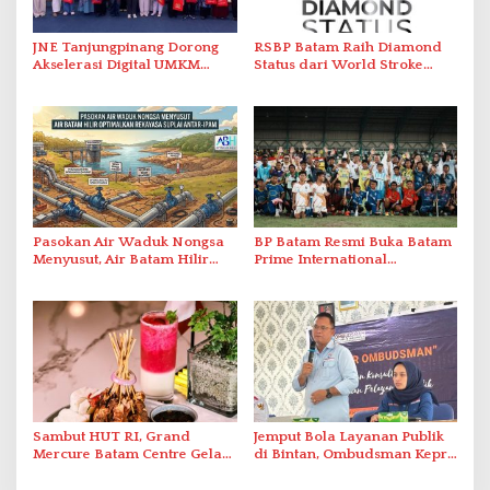
JNE Tanjungpinang Dorong
RSBP Batam Raih Diamond
Akselerasi Digital UMKM
Status dari World Stroke
Lewat AIM ASEAN Roadshow
Organization untuk
2026
Penanganan Stroke
Berstandar Internasional
Pasokan Air Waduk Nongsa
BP Batam Resmi Buka Batam
Menyusut, Air Batam Hilir
Prime International
Optimalkan Rekayasa Suplai
Grassroot Football Festival
Antar-IPAM
2026 di Stadion Temenggung
Abdul Jamal
Sambut HUT RI, Grand
Jemput Bola Layanan Publik
Mercure Batam Centre Gelar
di Bintan, Ombudsman Kepri
Promo Kuliner ‘Flavours of
Serap Keluhan Bansos hingga
Nusantara’
Solar Nelayan