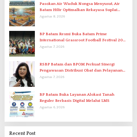
Pasokan Air Waduk Nongsa Menyusut, Air
Batam Hilir Optimalkan Rekayasa Suplai
Antar-IPAM
Agustus 8, 2026
BP Batam Resmi Buka Batam Prime
International Grassroot Football Festival 2026
di Stadion Temenggung Abdul Jamal
Agustus 7, 2026
RSBP Batam dan BPOM Perkuat Sinergi
Pengawasan Distribusi Obat dan Pelayanan
Kefarmasian
Agustus 7, 2026
BP Batam Buka Layanan Alokasi Tanah
Reguler Berbasis Digital Melalui LMS
Agustus 6, 2026
Recent Post