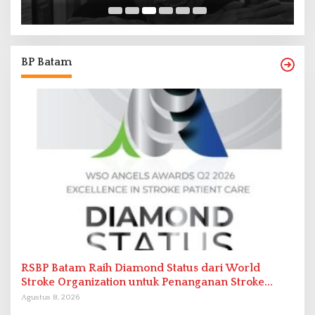
BP Batam
RSBP Batam Raih Diamond Status dari World
Stroke Organization untuk Penanganan Stroke
Berstandar Internasional
Agustus 8, 2026