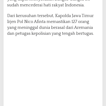
k
sudah mencederai hati rakyat Indonesia.
N
a
Dari kerusuhan tersebut, Kapolda Jawa Timur
f
Irjen Pol Nico Afinta memastikan 127 orang
a
s
yang meninggal dunia berasal dari Aremania
d
dan petugas kepolisian yang tengah bertugas.
a
n
T
e
r
i
n
j
a
k