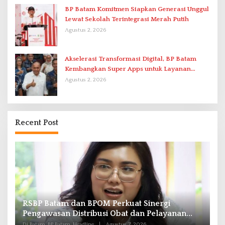
BP Batam Komitmen Siapkan Generasi Unggul
Lewat Sekolah Terintegrasi Merah Putih
Agustus 2, 2026
Akselerasi Transformasi Digital, BP Batam
Kembangkan Super Apps untuk Layanan
Terpadu
Agustus 2, 2026
Recent Post
Pengurus PWI Kepri Hormati Pengunduran
K
Diri Anggota, Segera Koordinasi Administrasi
G
ke Pusat
S
Di Batam, Headline
|
Agustus 7, 2026
Di 