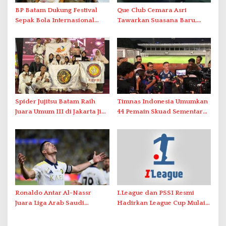
BP Batam Dukung Festival
Que Club Cemara Asri
Sepak Bola Internasional
Tawarkan Suasana Baru,
Usia Dini 2026
Harga Mulai Rp20 Ribu
Spider Jujitsu Batam Raih
Timnas Indonesia Umumkan
Juara Umum III di Jakarta Jiu
44 Pemain Skuad Sementara
Jitsu Open 2026
FIFA Matchday Juni 2026
Ronaldo Antar Al-Nassr
I.League dan PSSI Resmi
Juara Liga Arab Saudi
Hadirkan League Cup Mulai
2025/26 dengan Dwigol
Musim 2026/27
Spektakuler