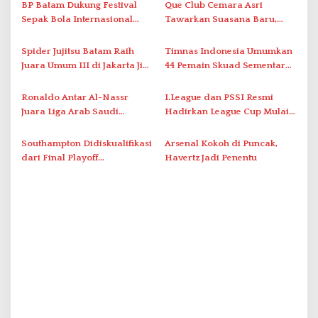
i
BP Batam Dukung Festival
Que Club Cemara Asri
Sepak Bola Internasional
Tawarkan Suasana Baru,
p
Usia Dini 2026
Harga Mulai Rp20 Ribu
o
Spider Jujitsu Batam Raih
Timnas Indonesia Umumkan
s
Juara Umum III di Jakarta Jiu
44 Pemain Skuad Sementara
Jitsu Open 2026
FIFA Matchday Juni 2026
Ronaldo Antar Al-Nassr
I.League dan PSSI Resmi
Juara Liga Arab Saudi
Hadirkan League Cup Mulai
2025/26 dengan Dwigol
Musim 2026/27
Spektakuler
Southampton Didiskualifikasi
Arsenal Kokoh di Puncak,
dari Final Playoff
Havertz Jadi Penentu
Championship 2026