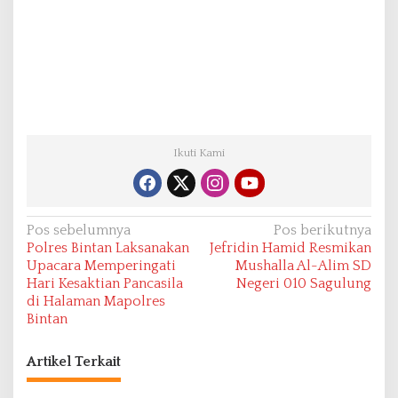
Ikuti Kami
N
Pos sebelumnya
Pos berikutnya
Polres Bintan Laksanakan
Jefridin Hamid Resmikan
a
Upacara Memperingati
Mushalla Al-Alim SD
v
Hari Kesaktian Pancasila
Negeri 010 Sagulung
di Halaman Mapolres
i
Bintan
g
a
Artikel Terkait
s