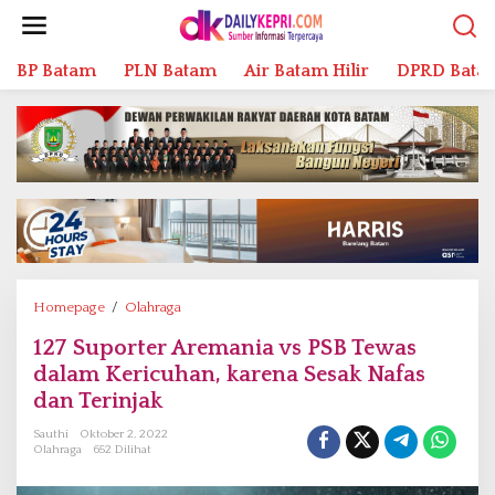
L
e
w
BP Batam
PLN Batam
Air Batam Hilir
DPRD Bata
a
t
i
k
e
k
o
n
t
e
n
Homepage
/
Olahraga
1
2
127 Suporter Aremania vs PSB Tewas
7
dalam Kericuhan, karena Sesak Nafas
S
u
dan Terinjak
p
Sauthi
Oktober 2, 2022
o
Olahraga
652 Dilihat
r
t