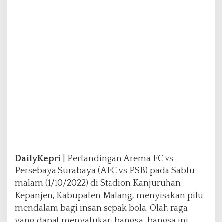
l
a
m
K
e
r
i
c
u
h
a
n
,
k
a
r
DailyKepri
| Pertandingan Arema FC vs
e
n
Persebaya Surabaya (AFC vs PSB) pada Sabtu
a
malam (1/10/2022) di Stadion Kanjuruhan
S
Kepanjen, Kabupaten Malang, menyisakan pilu
e
mendalam bagi insan sepak bola. Olah raga
s
a
yang dapat menyatukan bangsa-bangsa ini