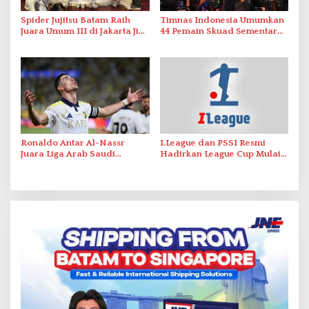
Spider Jujitsu Batam Raih
Timnas Indonesia Umumkan
Juara Umum III di Jakarta Jiu
44 Pemain Skuad Sementara
Jitsu Open 2026
FIFA Matchday Juni 2026
Ronaldo Antar Al-Nassr
I.League dan PSSI Resmi
Juara Liga Arab Saudi
Hadirkan League Cup Mulai
2025/26 dengan Dwigol
Musim 2026/27
Spektakuler