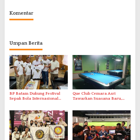
Komentar
Umpan Berita
BP Batam Dukung Festival
Que Club Cemara Asri
Sepak Bola Internasional
Tawarkan Suasana Baru,
Usia Dini 2026
Harga Mulai Rp20 Ribu