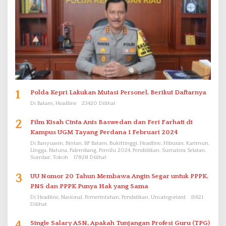
1
Polda Kepri Lakukan Mutasi Personel, Berikut Daftarnya
Di Batam, Headline
23420 Dilihat
2
Film Kisah Cinta Anis Baswedan dan Feri Farhati di
Kampus UGM Tayang Perdana 1 Februari 2024
Di Banyuasin, Bintan, BP Batam, Bukittinggi, Headline, Hiburan, Karimun,
Lingga, Natuna, Palembang, Pemilu 2024, Pendidikan, Sumatera Selatan,
Sumbar, Tokoh
17828 Dilihat
3
UU Nomor 20 Tahun Membawa Angin Segar untuk PPPK.
PNS dan PPPK Punya Hak yang Sama
Di Headline, Nasional, Pemerintahan, Pendidikan, Uncategorized
15621
Dilihat
4
Single Salary ASN, Apakah Tunjangan Profesi Guru (TPG)