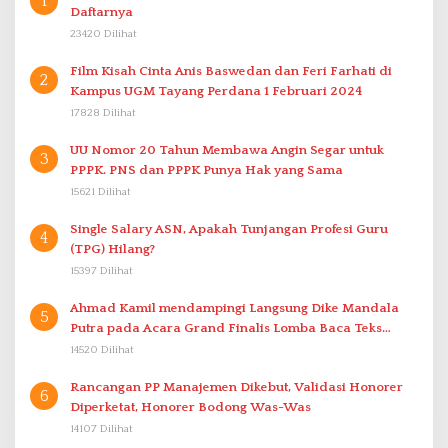
1
Daftarnya
23420 Dilihat
Film Kisah Cinta Anis Baswedan dan Feri Farhati di
2
Kampus UGM Tayang Perdana 1 Februari 2024
17828 Dilihat
UU Nomor 20 Tahun Membawa Angin Segar untuk
3
PPPK. PNS dan PPPK Punya Hak yang Sama
15621 Dilihat
Single Salary ASN, Apakah Tunjangan Profesi Guru
4
(TPG) Hilang?
15397 Dilihat
Ahmad Kamil mendampingi Langsung Dike Mandala
5
Putra pada Acara Grand Finalis Lomba Baca Teks
Proklamasi Mirip Bung Karno di Bali
14520 Dilihat
Rancangan PP Manajemen Dikebut, Validasi Honorer
6
Diperketat, Honorer Bodong Was-Was
14107 Dilihat