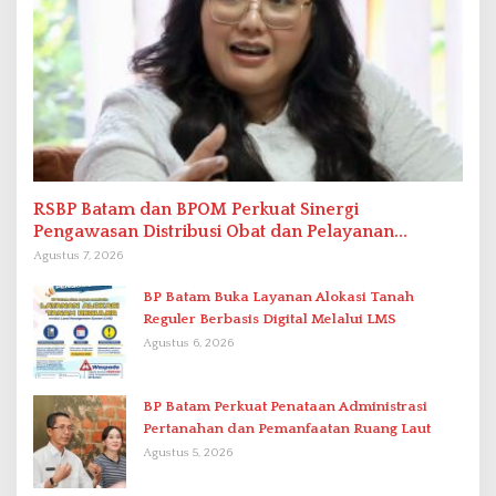
RSBP Batam dan BPOM Perkuat Sinergi
Pengawasan Distribusi Obat dan Pelayanan
Kefarmasian
Agustus 7, 2026
BP Batam Buka Layanan Alokasi Tanah
Reguler Berbasis Digital Melalui LMS
Agustus 6, 2026
BP Batam Perkuat Penataan Administrasi
Pertanahan dan Pemanfaatan Ruang Laut
Agustus 5, 2026