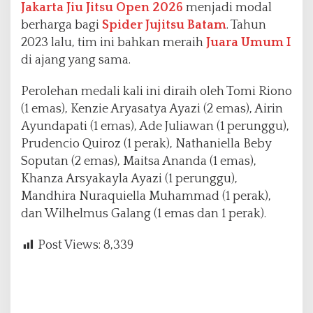
Jakarta Jiu Jitsu Open 2026
menjadi modal
berharga bagi
Spider Jujitsu Batam
. Tahun
2023 lalu, tim ini bahkan meraih
Juara Umum I
di ajang yang sama.
Perolehan medali kali ini diraih oleh Tomi Riono
(1 emas), Kenzie Aryasatya Ayazi (2 emas), Airin
Ayundapati (1 emas), Ade Juliawan (1 perunggu),
Prudencio Quiroz (1 perak), Nathaniella Beby
Soputan (2 emas), Maitsa Ananda (1 emas),
Khanza Arsyakayla Ayazi (1 perunggu),
Mandhira Nuraquiella Muhammad (1 perak),
dan Wilhelmus Galang (1 emas dan 1 perak).
Post Views:
8,339