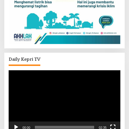
Daily Kepri TV
Pemutar
Video
00:00
02:35