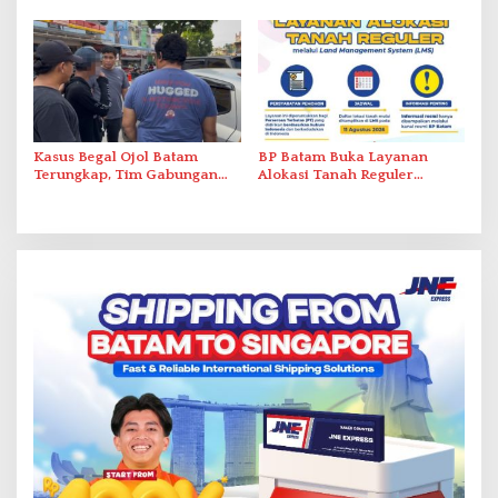
Pelayanan Kefarmasian
Administrasi ke Pusat
Kasus Begal Ojol Batam
BP Batam Buka Layanan
Terungkap, Tim Gabungan
Alokasi Tanah Reguler
Polda Kepri Bekuk Pelaku di
Berbasis Digital Melalui LMS
Simpang Dam