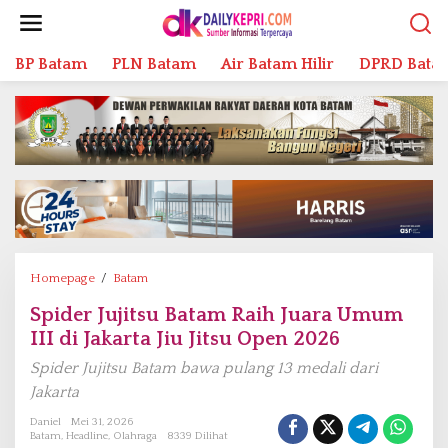
L
e
w
BP Batam
PLN Batam
Air Batam Hilir
DPRD Bata
a
t
i
k
e
k
o
n
t
e
n
Homepage
/
Batam
S
p
Spider Jujitsu Batam Raih Juara Umum
i
III di Jakarta Jiu Jitsu Open 2026
d
e
Spider Jujitsu Batam bawa pulang 13 medali dari
r
Jakarta
J
u
Daniel
Mei 31, 2026
Batam
,
Headline
,
Olahraga
8339 Dilihat
j