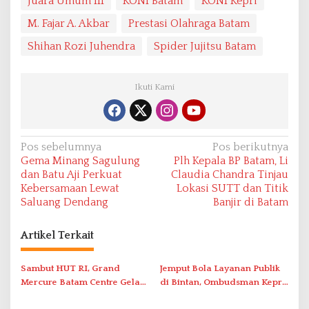
Juara Umum III
KONI Batam
KONI Kepri
M. Fajar A. Akbar
Prestasi Olahraga Batam
Shihan Rozi Juhendra
Spider Jujitsu Batam
Ikuti Kami
N
Pos sebelumnya
Pos berikutnya
Gema Minang Sagulung
Plh Kepala BP Batam, Li
a
dan Batu Aji Perkuat
Claudia Chandra Tinjau
v
Kebersamaan Lewat
Lokasi SUTT dan Titik
Saluang Dendang
Banjir di Batam
i
g
Artikel Terkait
a
s
Sambut HUT RI, Grand
Jemput Bola Layanan Publik
i
Mercure Batam Centre Gelar
di Bintan, Ombudsman Kepri
Promo Kuliner ‘Flavours of
Serap Keluhan Bansos hingga
p