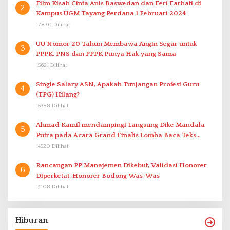
Film Kisah Cinta Anis Baswedan dan Feri Farhati di
2
Kampus UGM Tayang Perdana 1 Februari 2024
17830 Dilihat
UU Nomor 20 Tahun Membawa Angin Segar untuk
3
PPPK. PNS dan PPPK Punya Hak yang Sama
15621 Dilihat
Single Salary ASN, Apakah Tunjangan Profesi Guru
4
(TPG) Hilang?
15398 Dilihat
Ahmad Kamil mendampingi Langsung Dike Mandala
5
Putra pada Acara Grand Finalis Lomba Baca Teks
Proklamasi Mirip Bung Karno di Bali
14520 Dilihat
Rancangan PP Manajemen Dikebut, Validasi Honorer
6
Diperketat, Honorer Bodong Was-Was
14108 Dilihat
Hiburan