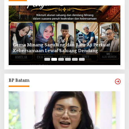
Gema Minang Sagulung dan Batu Aji Perkuat
A
Kebersamaan Lewat Saluang Dendang
H
BP Batam