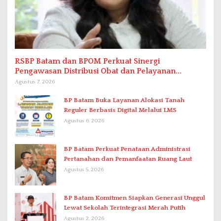
RSBP Batam dan BPOM Perkuat Sinergi
Pengawasan Distribusi Obat dan Pelayanan
Kefarmasian
Agustus 7, 2026
BP Batam Buka Layanan Alokasi Tanah
Reguler Berbasis Digital Melalui LMS
Agustus 6, 2026
BP Batam Perkuat Penataan Administrasi
Pertanahan dan Pemanfaatan Ruang Laut
Agustus 5, 2026
BP Batam Komitmen Siapkan Generasi Unggul
Lewat Sekolah Terintegrasi Merah Putih
Agustus 2, 2026