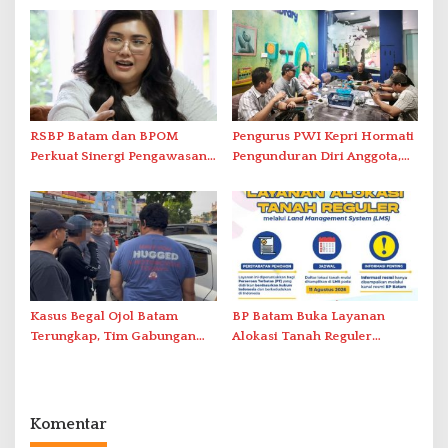
Nusantara’
Solar Nelayan
RSBP Batam dan BPOM
Pengurus PWI Kepri Hormati
Perkuat Sinergi Pengawasan
Pengunduran Diri Anggota,
Distribusi Obat dan
Segera Koordinasi
Pelayanan Kefarmasian
Administrasi ke Pusat
Kasus Begal Ojol Batam
BP Batam Buka Layanan
Terungkap, Tim Gabungan
Alokasi Tanah Reguler
Polda Kepri Bekuk Pelaku di
Berbasis Digital Melalui LMS
Simpang Dam
Komentar