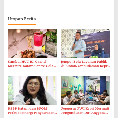
Umpan Berita
Sambut HUT RI, Grand
Jemput Bola Layanan Publik
Mercure Batam Centre Gelar
di Bintan, Ombudsman Kepri
Promo Kuliner ‘Flavours of
Serap Keluhan Bansos hingga
Nusantara’
Solar Nelayan
RSBP Batam dan BPOM
Pengurus PWI Kepri Hormati
Perkuat Sinergi Pengawasan
Pengunduran Diri Anggota,
Distribusi Obat dan
Segera Koordinasi