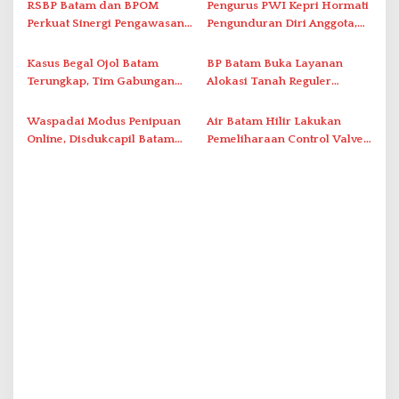
Nusantara’
Solar Nelayan
RSBP Batam dan BPOM
Pengurus PWI Kepri Hormati
o
Perkuat Sinergi Pengawasan
Pengunduran Diri Anggota,
s
Distribusi Obat dan
Segera Koordinasi
Pelayanan Kefarmasian
Administrasi ke Pusat
Kasus Begal Ojol Batam
BP Batam Buka Layanan
Terungkap, Tim Gabungan
Alokasi Tanah Reguler
Polda Kepri Bekuk Pelaku di
Berbasis Digital Melalui LMS
Simpang Dam
Waspadai Modus Penipuan
Air Batam Hilir Lakukan
Online, Disdukcapil Batam
Pemeliharaan Control Valve,
Tegaskan Aktivasi IKD Wajib
Ini Daftar Area Terdampak
Tatap Muka