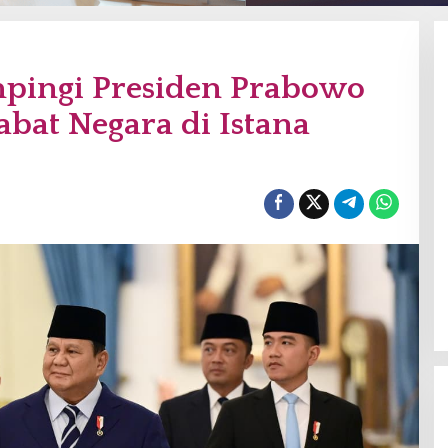
pingi Presiden Prabowo
abat Negara di Istana