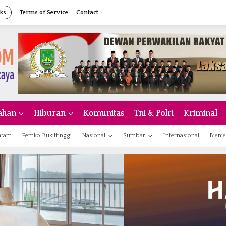
ks
Terms of Service
Contact
ahan
Hiburan
Komunitas
Tni & Polri
Kriminal
atam
Pemko Bukittinggi
Nasional
Sumbar
Internasional
Bisnis