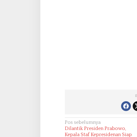
I
N
Pos sebelumnya
Dilantik Presiden Prabowo,
a
Kepala Staf Kepresidenan Siap