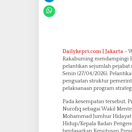
j
u
m
l
a
h
P
e
j
Dailykepri.com | Jakarta –
W
a
Rakabuming mendampingi Pr
b
pelantikan sejumlah pejabat n
a
Senin (27/04/2026). Pelantik
t
N
penguatan struktur pemeri
e
pelaksanaan program strategi
g
a
Pada kesempatan tersebut, Pr
r
Nurofiq sebagai Wakil Mente
a
d
Mohammad Jumhur Hidayat s
i
Hidup/Kepala Badan Pengen
I
berdasarkan Keputusan Pres