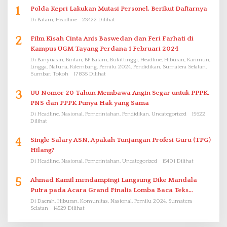
1
Polda Kepri Lakukan Mutasi Personel, Berikut Daftarnya
Di Batam, Headline
23422 Dilihat
2
Film Kisah Cinta Anis Baswedan dan Feri Farhati di
Kampus UGM Tayang Perdana 1 Februari 2024
Di Banyuasin, Bintan, BP Batam, Bukittinggi, Headline, Hiburan, Karimun,
Lingga, Natuna, Palembang, Pemilu 2024, Pendidikan, Sumatera Selatan,
Sumbar, Tokoh
17835 Dilihat
3
UU Nomor 20 Tahun Membawa Angin Segar untuk PPPK.
PNS dan PPPK Punya Hak yang Sama
Di Headline, Nasional, Pemerintahan, Pendidikan, Uncategorized
15622
Dilihat
4
Single Salary ASN, Apakah Tunjangan Profesi Guru (TPG)
Hilang?
Di Headline, Nasional, Pemerintahan, Uncategorized
15401 Dilihat
5
Ahmad Kamil mendampingi Langsung Dike Mandala
Putra pada Acara Grand Finalis Lomba Baca Teks
Proklamasi Mirip Bung Karno di Bali
Di Daerah, Hiburan, Komunitas, Nasional, Pemilu 2024, Sumatera
Selatan
14529 Dilihat