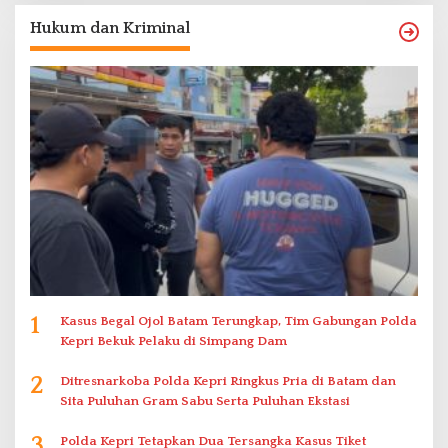
Hukum dan Kriminal
1
Kasus Begal Ojol Batam Terungkap, Tim Gabungan Polda
Kepri Bekuk Pelaku di Simpang Dam
2
Ditresnarkoba Polda Kepri Ringkus Pria di Batam dan
Sita Puluhan Gram Sabu Serta Puluhan Ekstasi
3
Polda Kepri Tetapkan Dua Tersangka Kasus Tiket