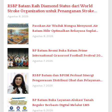
RSBP Batam Raih Diamond Status dari World
Stroke Organization untuk Penanganan Stroke
Berstandar Internasional
Agustus 8, 2026
Pasokan Air Waduk Nongsa Menyusut, Air
Batam Hilir Optimalkan Rekayasa Suplai
Antar-IPAM
Agustus 8, 2026
BP Batam Resmi Buka Batam Prime
International Grassroot Football Festival 2026
di Stadion Temenggung Abdul Jamal
Agustus 7, 2026
RSBP Batam dan BPOM Perkuat Sinergi
Pengawasan Distribusi Obat dan Pelayanan
Kefarmasian
Agustus 7, 2026
BP Batam Buka Layanan Alokasi Tanah
Reguler Berbasis Digital Melalui LMS
Agustus 6, 2026