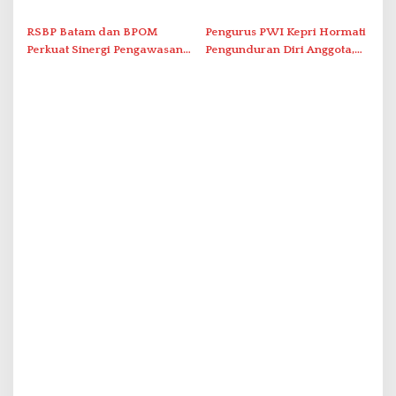
Promo Kuliner ‘Flavours of
Serap Keluhan Bansos hingga
Nusantara’
Solar Nelayan
RSBP Batam dan BPOM
Pengurus PWI Kepri Hormati
Perkuat Sinergi Pengawasan
Pengunduran Diri Anggota,
Distribusi Obat dan
Segera Koordinasi
Pelayanan Kefarmasian
Administrasi ke Pusat