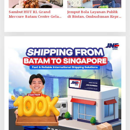
Sambut HUT RI, Grand
Jemput Bola Layanan Publik
Mercure Batam Centre Gelar
di Bintan, Ombudsman Kepri
Promo Kuliner ‘Flavours of
Serap Keluhan Bansos hingga
Nusantara’
Solar Nelayan