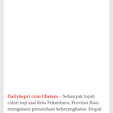
3
S
u
d
a
h
B
e
r
a
n
g
k
a
t
k
e
M
a
Dailykepri.com | Batam –
Sebanyak tujuh
d
i
calon haji asal Kota Pekanbaru, Provinsi Riau
n
mengalami penundaan keberangkatan. Empat
a