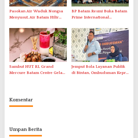
Pasokan Air Waduk Nongsa
BP Batam Resmi Buka Batam
Menyusut, Air Batam Hilir
Prime International
Optimalkan Rekayasa Suplai
Grassroot Football Festival
Antar-IPAM
2026 di Stadion Temenggung
Abdul Jamal
Sambut HUT RI, Grand
Jemput Bola Layanan Publik
Mercure Batam Centre Gelar
di Bintan, Ombudsman Kepri
Promo Kuliner ‘Flavours of
Serap Keluhan Bansos hingga
Nusantara’
Solar Nelayan
Komentar
Umpan Berita