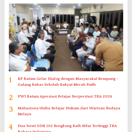
1
BP Batam Gelar Dialog dengan Masyarakat Rempang –
Galang Bahas Sekolah Rakyat Merah Putih
2
PWI Batam Apresiasi Pelajar Berprestasi TKA 2026
3
Mahasiswa Uniba Belajar Hukum dari Warisan Budaya
Melayu
4
Dua Siswi SDN 012 Bengkong Raih Nilai Tertinggi TKA
Bahasa Indonesia