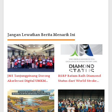
Jangan Lewatkan Berita Menarik Ini
JNE Tanjungpinang Dorong
RSBP Batam Raih Diamond
Akselerasi Digital UMKM
Status dari World Stroke
Lewat AIM ASEAN Roadshow
Organization untuk
2026
Penanganan Stroke
Berstandar Internasional