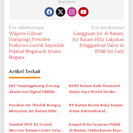
Ikuti Kami
N
Pos sebelumnya
Pos berikutnya
Wapres Gibran
Gangguan Air di Batam,
a
Dampingi Presiden
Air Batam Hilir Lakukan
v
Prabowo Lantik Sejumlah
Penggantian Valve di
Pejabat Negara di Istana
IPAM Sei Ladi
i
Negara
g
a
Artikel Terkait
s
i
JNE Tanjungpinang Dorong
RSBP Batam Raih Diamond
Akselerasi Digital UMKM
Status dari World Stroke
p
Lewat AIM ASEAN Roadshow
Organization untuk
o
2026
Penanganan Stroke
Pasokan Air Waduk Nongsa
BP Batam Resmi Buka Batam
s
Berstandar Internasional
Menyusut, Air Batam Hilir
Prime International
Optimalkan Rekayasa Suplai
Grassroot Football Festival
Antar-IPAM
2026 di Stadion Temenggung
Sambut HUT RI, Grand
Jemput Bola Layanan Publik
Abdul Jamal
Mercure Batam Centre Gelar
di Bintan, Ombudsman Kepri