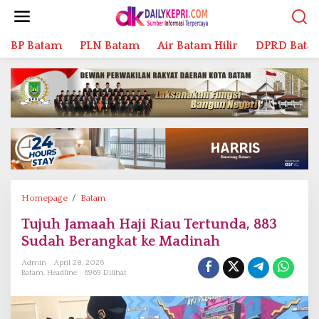
L
e
w
BP Batam
PLN Batam
Air Batam Hilir
DPRD Bata
a
t
i
k
e
k
o
n
t
e
n
Homepage
/
Batam
T
u
Tujuh Jamaah Haji Riau Tertunda, 883
j
Sudah Berangkat ke Madinah
u
h
Admin
April 28, 2026
Batam
,
Headline
6969 Dilihat
J
a
m