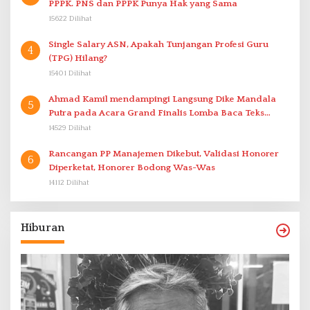
PPPK. PNS dan PPPK Punya Hak yang Sama
15622 Dilihat
Single Salary ASN, Apakah Tunjangan Profesi Guru
4
(TPG) Hilang?
15401 Dilihat
Ahmad Kamil mendampingi Langsung Dike Mandala
5
Putra pada Acara Grand Finalis Lomba Baca Teks
Proklamasi Mirip Bung Karno di Bali
14529 Dilihat
Rancangan PP Manajemen Dikebut, Validasi Honorer
6
Diperketat, Honorer Bodong Was-Was
14112 Dilihat
Hiburan