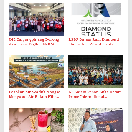
JNE Tanjungpinang Dorong
RSBP Batam Raih Diamond
Akselerasi Digital UMKM
Status dari World Stroke
Lewat AIM ASEAN Roadshow
Organization untuk
2026
Penanganan Stroke
Berstandar Internasional
Pasokan Air Waduk Nongsa
BP Batam Resmi Buka Batam
Menyusut, Air Batam Hilir
Prime International
Optimalkan Rekayasa Suplai
Grassroot Football Festival
Antar-IPAM
2026 di Stadion Temenggung
Abdul Jamal