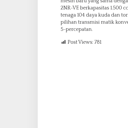
mesin baru yang sama denga
2NR-VE berkapasitas 1.500 
tenaga 104 daya kuda dan tor
pilihan transmisi matik kon
5-percepatan.
Post Views:
781