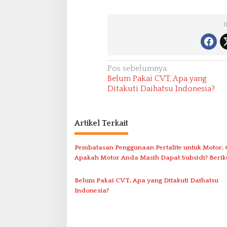
I
N
Pos sebelumnya
Belum Pakai CVT, Apa yang
a
Ditakuti Daihatsu Indonesia?
v
i
Artikel Terkait
g
a
Pembatasan Penggunaan Pertalite untuk Motor, 
s
Apakah Motor Anda Masih Dapat Subsidi? Berik
i
Daftarnya
p
Belum Pakai CVT, Apa yang Ditakuti Daihatsu
Indonesia?
o
s