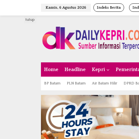
L
Kamis, 6 Agustus 2026
Indeks Berita
Ind
e
w
tutup
a
t
i
k
e
k
o
n
Home
Headline
Kepri
Pemerint
t
e
n
BP Batam
PLN Batam
Air Batam Hilir
DPRD B