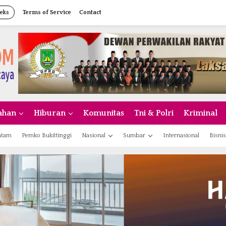
eks
Terms of Service
Contact
ahan
Hiburan
Komunitas
Tni & Polri
Kriminal
atam
Pemko Bukittinggi
Nasional
Sumbar
Internasional
Bisnis