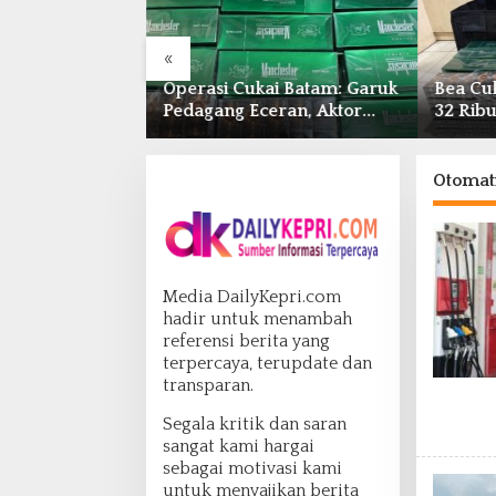
«
Centre Hingga
Operasi Cukai Batam: Garuk
Bea Cu
an Air
Pedagang Eceran, Aktor
32 Ribu
ibat Listrik
Intelektual Rokok Ilegal Tak
dalam 
A Duriangkang
Tersentuh?
Otomat
Media DailyKepri.com
hadir untuk menambah
referensi berita yang
terpercaya, terupdate dan
transparan.
Segala kritik dan saran
sangat kami hargai
sebagai motivasi kami
untuk menyajikan berita