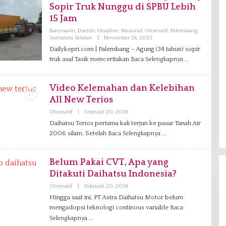
Sopir Truk Nunggu di SPBU Lebih
I
15 Jam
Banyuasin
,
Daerah
,
Headline
,
Nasional
,
Otomatif
,
Palembang
,
Sumatera Selatan
|
November 24, 2023
O
L
Dailykepri.com | Palembang – Agung (34 tahun) sopir
E
truk asal Tasik menceritakan
Baca Selengkapnya
H
R
E
D
Video Kelemahan dan Kelebihan
A
K
All New Terios
S
I
Otomatif
|
Februari 20, 2018
O
L
Daihatsu Terios pertama kali terjun ke pasar Tanah Air
E
2006 silam. Setelah
Baca Selengkapnya
H
D
A
N
Belum Pakai CVT, Apa yang
I
E
Ditakuti Daihatsu Indonesia?
L
Otomatif
|
Februari 20, 2018
O
L
Hingga saat ini, PT Astra Daihatsu Motor belum
E
mengadopsi teknologi continous variable
H
Baca
D
Selengkapnya
A