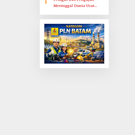
1
Meninggal Dunia Usai
Dirawat di RSJKO Engku
Haji Daud