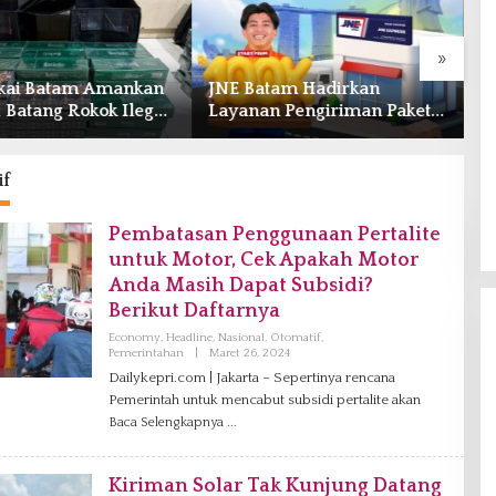
»
kai Batam Amankan
JNE Batam Hadirkan
S
 Batang Rokok Ilegal
Layanan Pengiriman Paket
P
Operasi Cukai
ke Singapura Mulai Rp100
H
Ribu
U
Po
if
Pembatasan Penggunaan Pertalite
untuk Motor, Cek Apakah Motor
Anda Masih Dapat Subsidi?
Berikut Daftarnya
Economy
,
Headline
,
Nasional
,
Otomatif
,
Pemerintahan
|
Maret 26, 2024
O
L
Dailykepri.com | Jakarta – Sepertinya rencana
E
Pemerintah untuk mencabut subsidi pertalite akan
H
R
Baca Selengkapnya
E
D
A
K
Kiriman Solar Tak Kunjung Datang
S