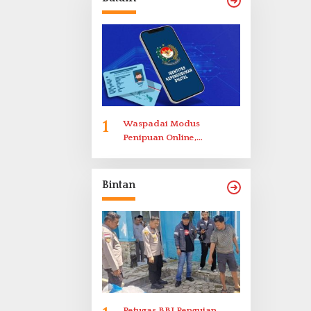
Bukittinggi
1
Waspadai Modus
Penipuan Online,
Disdukcapil Batam
Tegaskan Aktivasi IKD
Wajib Tatap Muka
Bintan
Petugas BBI Pengujan