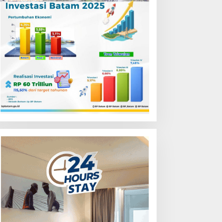
ikapi Laporan Gesekan
Polda Kepri dan Insan Pers
enertiban Lahan, Tim
Bagikan Ratusan Bendera
ukum Terlapor Memenuhi
serta Bantuan Sembako di
ndangan Klarifikasi
Belakang Padang Jelang
lresta Bukittinggi
HUT RI ke-81