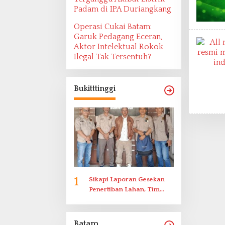
Padam di IPA Duriangkang
Operasi Cukai Batam:
Garuk Pedagang Eceran,
Aktor Intelektual Rokok
Ilegal Tak Tersentuh?
Bukitttinggi
1
Sikapi Laporan Gesekan
Penertiban Lahan, Tim
Hukum Terlapor
Memenuhi Undangan
Klarifikasi Polresta
Batam