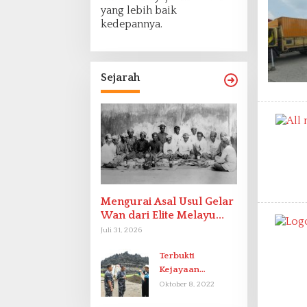
yang lebih baik
kedepannya.
Sejarah
Mengurai Asal Usul Gelar
Wan dari Elite Melayu
Hingga Populer di
Juli 31, 2026
Indonesia
Terbukti
Kejayaan
Indonesia pada
Oktober 8, 2022
Abad-9 Sebagai