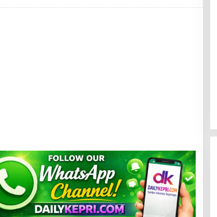
N
I
E
L