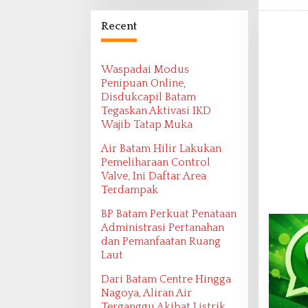
Bangsa Maritim
Ditemukan oleh
Recent
Ekspedisi Maritim
2022
Waspadai Modus
Penipuan Online,
Disdukcapil Batam
Tegaskan Aktivasi IKD
Wajib Tatap Muka
Air Batam Hilir Lakukan
Pemeliharaan Control
Valve, Ini Daftar Area
Terdampak
BP Batam Perkuat Penataan
Administrasi Pertanahan
dan Pemanfaatan Ruang
Laut
Dari Batam Centre Hingga
Nagoya, Aliran Air
Terganggu Akibat Listrik