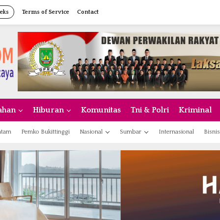
eks
Terms of Service
Contact
ahan
Hiburan
Komunitas
Tni & Polri
Kriminal
atam
Pemko Bukittinggi
Nasional
Sumbar
Internasional
Bisnis
ualan Sirion Kalah Jauh dari