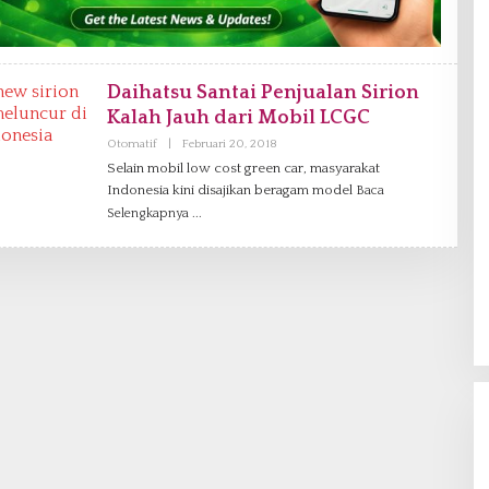
Daihatsu Santai Penjualan Sirion
Kalah Jauh dari Mobil LCGC
Otomatif
|
Februari 20, 2018
O
L
Selain mobil low cost green car, masyarakat
E
Indonesia kini disajikan beragam model
H
Baca
D
Selengkapnya
A
N
I
E
L