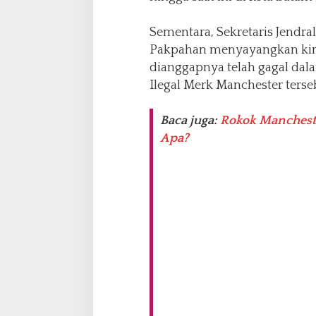
C
B
a
Sementara, Sekretaris Jendral
t
Pakpahan menyayangkan kine
a
dianggapnya telah gagal da
m
Ilegal Merk Manchester terse
Baca juga:
Rokok Manchest
Apa?