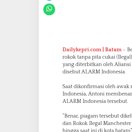
s
t
e
r
,
A
L
A
Dailykepri.com | Batam
– Be
R
M
rokok tanpa pita cukai (Ilega
A
yang diterbitkan oleh Alians
k
disebut ALARM Indonesia.
a
n
K
Saat dikonfirmasi oleh awak
i
Indonesia, Antoni membenar
r
ALARM Indonesia tersebut.
i
m
k
“Benar, piagam tersebut dik
e
dan Rokok Ilegal Manchester
B
hingga saat ini di kota batam”,