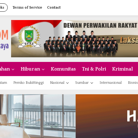
eks
Terms of Service
Contact
ahan
Hiburan
Komunitas
Tni & Polri
Kriminal
atam
Pemko Bukittinggi
Nasional
Sumbar
Internasional
Bisnis