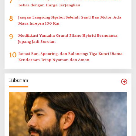
7
Bekas dengan Harga Terjangkau
8
Jangan Langsung Ngebut Setelah Ganti Ban Motor, Ada
Masa Inreyen 100 Km
9
Modifikasi Yamaha Grand Filano Hybrid Bernuansa
Jepang Jadi Sorotan
10
Rotasi Ban, Spooring, dan Balancing: Tiga Kunci Utama
Kendaraan Tetap Nyaman dan Aman
Hiburan