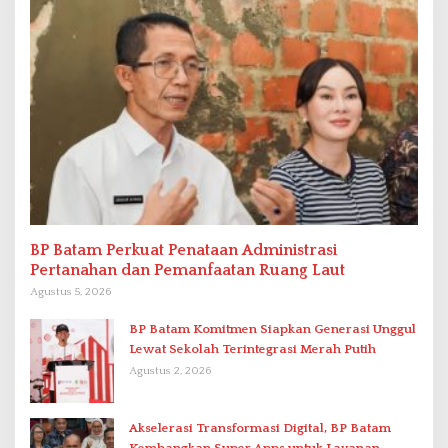
BP Batam Perkuat Penataan Administrasi
Pertanahan dan Pemanfaatan Ruang Laut
Agustus 5, 2026
BP Batam Komitmen Siapkan Generasi Unggul
Lewat Sekolah Terintegrasi Merah Putih
Agustus 2, 2026
Akselerasi Transformasi Digital, BP Batam