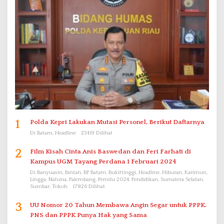
1
Polda Kepri Lakukan Mutasi Personel, Berikut Daftarnya
Di Batam, Headline
23419 Dilihat
2
Film Kisah Cinta Anis Baswedan dan Feri Farhati di
Kampus UGM Tayang Perdana 1 Februari 2024
Di Banyuasin, Bintan, BP Batam, Bukittinggi, Headline, Hiburan, Karimun,
Lingga, Natuna, Palembang, Pemilu 2024, Pendidikan, Sumatera Selatan,
Sumbar, Tokoh
17826 Dilihat
3
UU Nomor 20 Tahun Membawa Angin Segar untuk PPPK.
PNS dan PPPK Punya Hak yang Sama