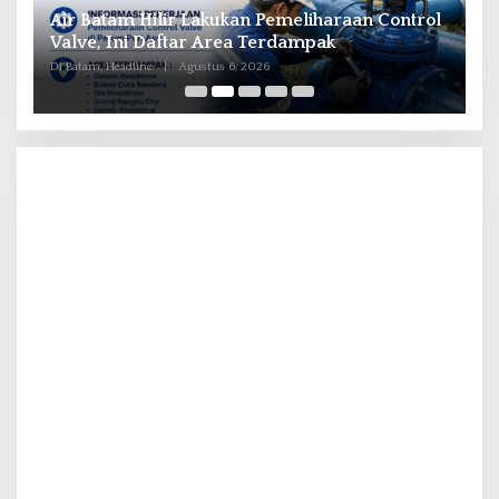
il
Air Batam Hilir Lakukan Pemeliharaan Control
B
ka
Valve, Ini Daftar Area Terdampak
P
Di Batam, Headline
|
Agustus 6, 2026
Di