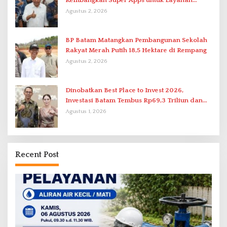
Kembangkan Super Apps untuk Layanan
Terpadu
Agustus 2, 2026
BP Batam Matangkan Pembangunan Sekolah
Rakyat Merah Putih 18,5 Hektare di Rempang
Agustus 2, 2026
Dinobatkan Best Place to Invest 2026,
Investasi Batam Tembus Rp69,3 Triliun dan
Ekonomi Tumbuh 6,76 Persen
Agustus 1, 2026
Recent Post