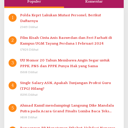
Populer
Komentar
Polda Kepri Lakukan Mutasi Personel, Berikut
1
Daftarnya
23419 Dilihat
Film Kisah Cinta Anis Baswedan dan Feri Farhati di
2
Kampus UGM Tayang Perdana 1 Februari 2024
17826 Dilihat
UU Nomor 20 Tahun Membawa Angin Segar untuk
3
PPPK. PNS dan PPPK Punya Hak yang Sama
15618 Dilihat
Single Salary ASN, Apakah Tunjangan Profesi Guru
4
(TPG) Hilang?
15395 Dilihat
Ahmad Kamil mendampingi Langsung Dike Mandala
5
Putra pada Acara Grand Finalis Lomba Baca Teks
Proklamasi Mirip Bung Karno di Bali
14518 Dilihat