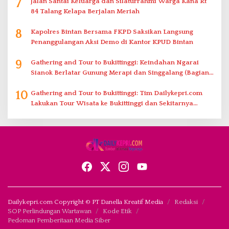
7
Jalan Santai Keluarga dan Silaturrahmi Warga Kana Rt
84 Talang Kelapa Berjalan Meriah
8
Kapolres Bintan Bersama FKPD Saksikan Langsung
Penanggulangan Aksi Demo di Kantor KPUD Bintan
9
Gathering and Tour to Bukittinggi: Keindahan Ngarai
Sianok Berlatar Gunung Merapi dan Singgalang (Bagian
2)
10
Gathering and Tour to Bukittinggi: Tim Dailykepri.com
Lakukan Tour Wisata ke Bukittinggi dan Sekitarnya
(Bagian 1)
Dailykepri.com Copyright © PT Danella Kreatif Media
Redaksi
SOP Perlindungan Wartawan
Kode Etik
Pedoman Pemberitaan Media Siber