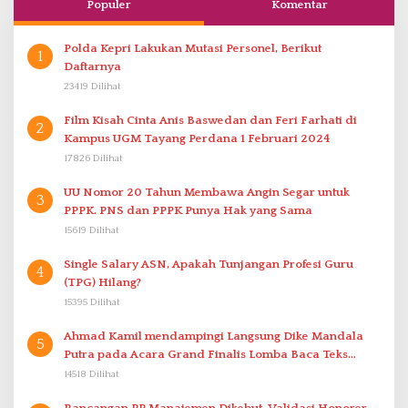
Populer
Komentar
Polda Kepri Lakukan Mutasi Personel, Berikut
1
Daftarnya
23419 Dilihat
Film Kisah Cinta Anis Baswedan dan Feri Farhati di
2
Kampus UGM Tayang Perdana 1 Februari 2024
17826 Dilihat
UU Nomor 20 Tahun Membawa Angin Segar untuk
3
PPPK. PNS dan PPPK Punya Hak yang Sama
15619 Dilihat
Single Salary ASN, Apakah Tunjangan Profesi Guru
4
(TPG) Hilang?
15395 Dilihat
Ahmad Kamil mendampingi Langsung Dike Mandala
5
Putra pada Acara Grand Finalis Lomba Baca Teks
Proklamasi Mirip Bung Karno di Bali
14518 Dilihat