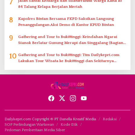
7
Jalan Santai Keluarga dan Silaturrahmi Warga Kana Rt
84 Talang Kelapa Berjalan Meriah
8
Kapolres Bintan Bersama FKPD Saksikan Langsung
Penanggulangan Aksi Demo di Kantor KPUD Bintan
9
Gathering and Tour to Bukittinggi: Keindahan Ngarai
Sianok Berlatar Gunung Merapi dan Singgalang (Bagian
2)
10
Gathering and Tour to Bukittinggi: Tim Dailykepri.com
Lakukan Tour Wisata ke Bukittinggi dan Sekitarnya
(Bagian 1)
Dailykepri.com Copyright © PT Danella Kreatif Media
Redaksi
SOP Perlindungan Wartawan
Kode Etik
Pedoman Pemberitaan Media Siber