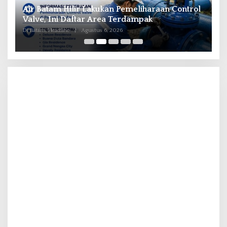
il
Air Batam Hilir Lakukan Pemeliharaan Control
B
ka
Valve, Ini Daftar Area Terdampak
P
Di Batam, Headline
|
Agustus 6, 2026
Di