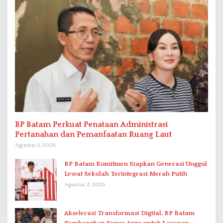
BP Batam Perkuat Penataan Administrasi
Pertanahan dan Pemanfaatan Ruang Laut
Agustus 5, 2026
BP Batam Komitmen Siapkan Generasi Unggul
Lewat Sekolah Terintegrasi Merah Putih
Agustus 2, 2026
Akselerasi Transformasi Digital, BP Batam