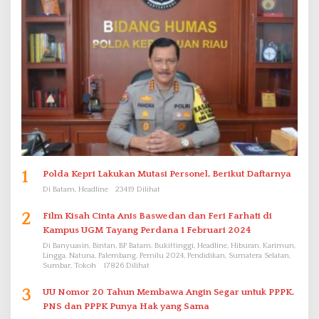
1
Polda Kepri Lakukan Mutasi Personel, Berikut Daftarnya
Di Batam, Headline
23419 Dilihat
2
Film Kisah Cinta Anis Baswedan dan Feri Farhati di
Kampus UGM Tayang Perdana 1 Februari 2024
Di Banyuasin, Bintan, BP Batam, Bukittinggi, Headline, Hiburan, Karimun,
Lingga, Natuna, Palembang, Pemilu 2024, Pendidikan, Sumatera Selatan,
Sumbar, Tokoh
17826 Dilihat
3
UU Nomor 20 Tahun Membawa Angin Segar untuk PPPK.
PNS dan PPPK Punya Hak yang Sama