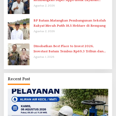
Kembangkan Super Apps untuk Layanan
Terpadu
Agustus 2, 2026
BP Batam Matangkan Pembangunan Sekolah
Rakyat Merah Putih 18,5 Hektare di Rempang
Agustus 2, 2026
Dinobatkan Best Place to Invest 2026,
Investasi Batam Tembus Rp69,3 Triliun dan
Ekonomi Tumbuh 6,76 Persen
Agustus 1, 2026
Recent Post