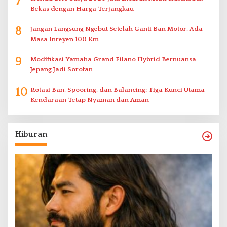
7
Bekas dengan Harga Terjangkau
8
Jangan Langsung Ngebut Setelah Ganti Ban Motor, Ada
Masa Inreyen 100 Km
9
Modifikasi Yamaha Grand Filano Hybrid Bernuansa
Jepang Jadi Sorotan
10
Rotasi Ban, Spooring, dan Balancing: Tiga Kunci Utama
Kendaraan Tetap Nyaman dan Aman
Hiburan