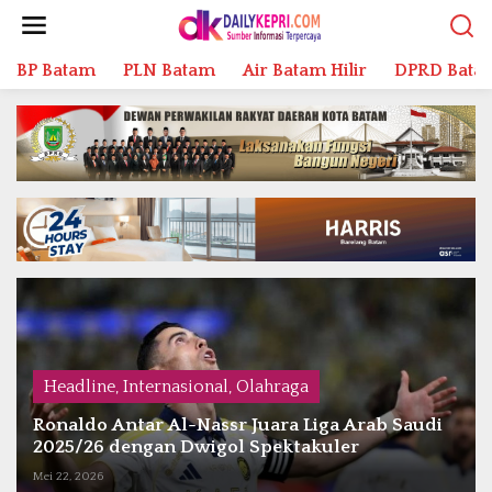
L
e
w
BP Batam
PLN Batam
Air Batam Hilir
DPRD Bata
a
t
i
k
e
k
o
n
t
e
n
Headline
,
Internasional
,
Olahraga
Ronaldo Antar Al-Nassr Juara Liga Arab Saudi
2025/26 dengan Dwigol Spektakuler
Mei 22, 2026