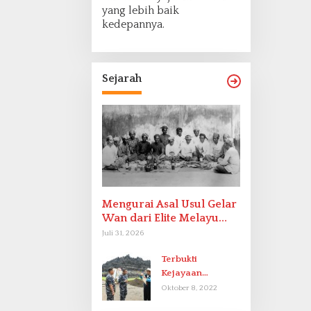
yang lebih baik
kedepannya.
Sejarah
Mengurai Asal Usul Gelar
Wan dari Elite Melayu
Hingga Populer di
Juli 31, 2026
Indonesia
Terbukti
Kejayaan
Indonesia pada
Oktober 8, 2022
Abad-9 Sebagai