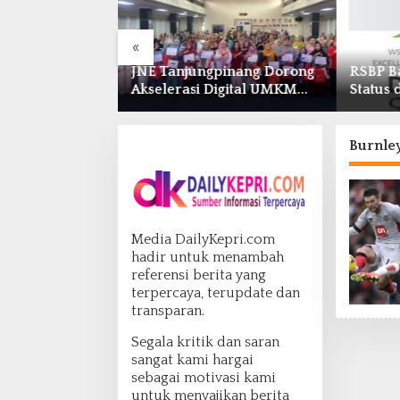
«
pinang Dorong
RSBP Batam Raih Diamond
Pasoka
igital UMKM
Status dari World Stroke
Menyusu
ASEAN
Organization untuk
Optima
026
Penanganan Stroke
Antar-
Berstandar Internasional
Burnley
Media DailyKepri.com
hadir untuk menambah
referensi berita yang
terpercaya, terupdate dan
transparan.
Segala kritik dan saran
sangat kami hargai
sebagai motivasi kami
untuk menyajikan berita