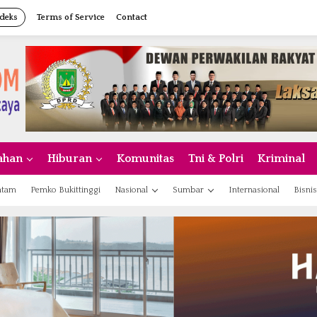
deks
Terms of Service
Contact
ahan
Hiburan
Komunitas
Tni & Polri
Kriminal
atam
Pemko Bukittinggi
Nasional
Sumbar
Internasional
Bisnis