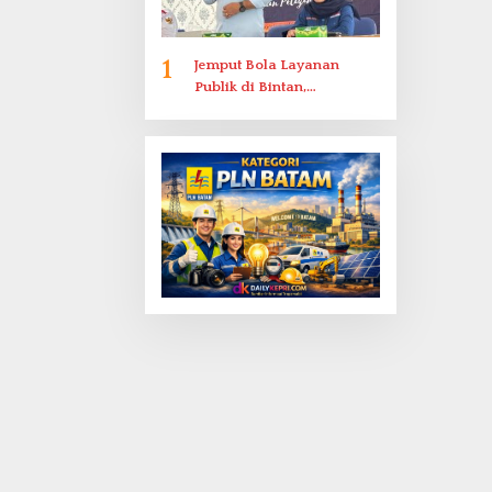
1
Jemput Bola Layanan
Publik di Bintan,
Ombudsman Kepri Serap
Keluhan Bansos hingga
Solar Nelayan