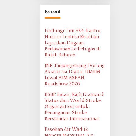
Bangsa Maritim
Ditemukan oleh
Recent
Ekspedisi Maritim
2022
Lindungi Tim SK4, Kantor
Hukum Lentera Keadilan
Laporkan Dugaan
Perlawanan ke Petugas di
Bukik Batarah
JNE Tanjungpinang Dorong
Akselerasi Digital UMKM
Lewat AIM ASEAN
Roadshow 2026
RSBP Batam Raih Diamond
Status dari World Stroke
Organization untuk
Penanganan Stroke
Berstandar Internasional
Pasokan Air Waduk
Nongsa Menyusut, Air