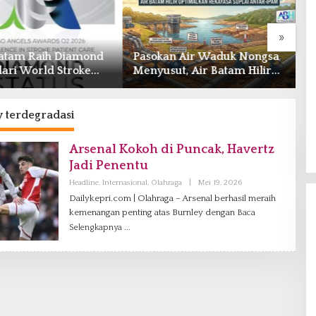
»
n Air Waduk Nongsa
BP Batam Resmi Buka
S
t, Air Batam Hilir
Batam Prime International
M
lkan Rekayasa Suplai
Grassroot Football Festival
G
IPAM
2026 di Stadion
‘
Temenggung Abdul Jamal
 terdegradasi
Arsenal Kokoh di Puncak, Havertz
Jadi Penentu
Headline
,
Internasional
,
Olahraga
|
Mei 19, 2026
O
L
Dailykepri.com | Olahraga – Arsenal berhasil meraih
E
kemenangan penting atas Burnley dengan
Baca
H
V
Selengkapnya
A
N
I
A
G