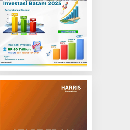
ambut HUT RI, Grand
Jemput Bola Layanan Publik
ercure Batam Centre
di Bintan, Ombudsman
elar Promo Kuliner
Kepri Serap Keluhan Bansos
Flavours of Nusantara’
hingga Solar Nelayan