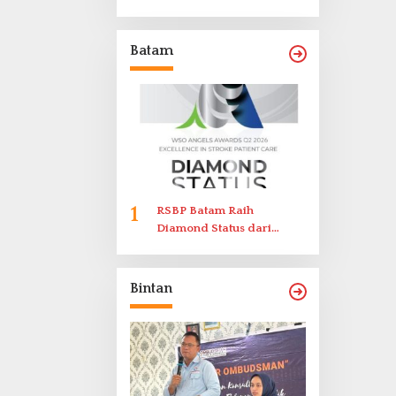
Laporkan Dugaan
Perlawanan ke Petugas di
Bukik Batarah
Batam
1
RSBP Batam Raih
Diamond Status dari
World Stroke Organization
untuk Penanganan Stroke
Berstandar Internasional
Bintan