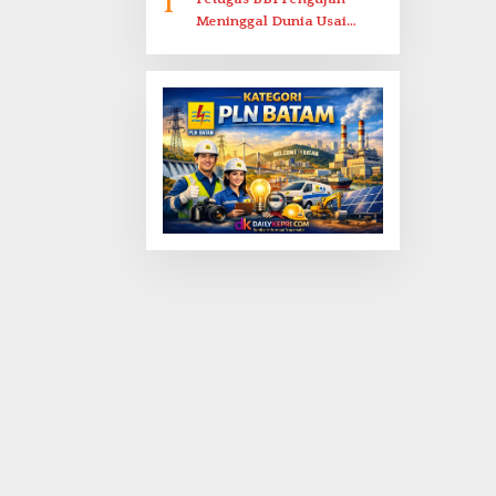
1
Meninggal Dunia Usai
Dirawat di RSJKO Engku
Haji Daud