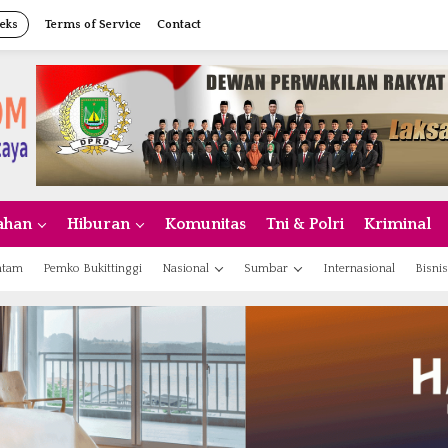
eks
Terms of Service
Contact
ahan
Hiburan
Komunitas
Tni & Polri
Kriminal
atam
Pemko Bukittinggi
Nasional
Sumbar
Internasional
Bisnis