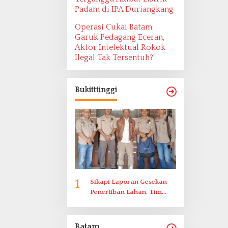
Padam di IPA Duriangkang
Operasi Cukai Batam:
Garuk Pedagang Eceran,
Aktor Intelektual Rokok
Ilegal Tak Tersentuh?
Bukitttinggi
1
Sikapi Laporan Gesekan
Penertiban Lahan, Tim
Hukum Terlapor
Memenuhi Undangan
Klarifikasi Polresta
Batam