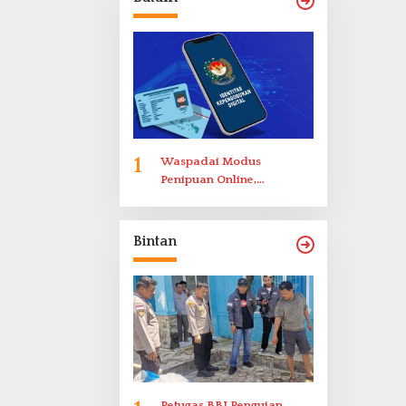
Bukittinggi
1
Waspadai Modus
Penipuan Online,
Disdukcapil Batam
Tegaskan Aktivasi IKD
Wajib Tatap Muka
Bintan
Petugas BBI Pengujan