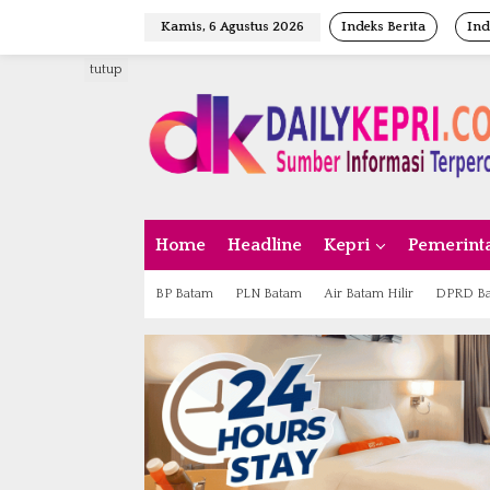
L
Kamis, 6 Agustus 2026
Indeks Berita
Ind
e
w
tutup
a
t
i
k
e
k
o
n
Home
Headline
Kepri
Pemerint
t
e
n
BP Batam
PLN Batam
Air Batam Hilir
DPRD B