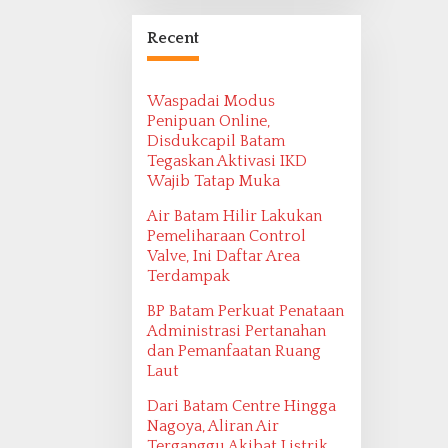
Bangsa Maritim
Ditemukan oleh
Recent
Ekspedisi Maritim
2022
Waspadai Modus
Penipuan Online,
Disdukcapil Batam
Tegaskan Aktivasi IKD
Wajib Tatap Muka
Air Batam Hilir Lakukan
Pemeliharaan Control
Valve, Ini Daftar Area
Terdampak
BP Batam Perkuat Penataan
Administrasi Pertanahan
dan Pemanfaatan Ruang
Laut
Dari Batam Centre Hingga
Nagoya, Aliran Air
Terganggu Akibat Listrik