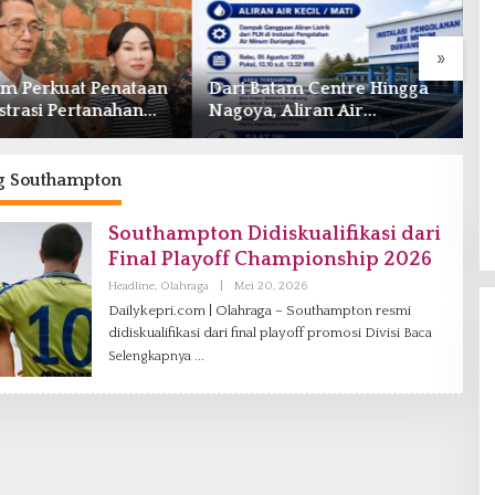
»
ataan
Dari Batam Centre Hingga
Operasi Cukai B
an
Nagoya, Aliran Air
Pedagang Eceran
ng
Terganggu Akibat Listrik
Intelektual Rokok
Padam di IPA Duriangkang
Tersentuh?
g Southampton
Southampton Didiskualifikasi dari
Final Playoff Championship 2026
Headline
,
Olahraga
|
Mei 20, 2026
O
L
Dailykepri.com | Olahraga – Southampton resmi
E
didiskualifikasi dari final playoff promosi Divisi
H
Baca
V
Selengkapnya
A
N
I
A
G