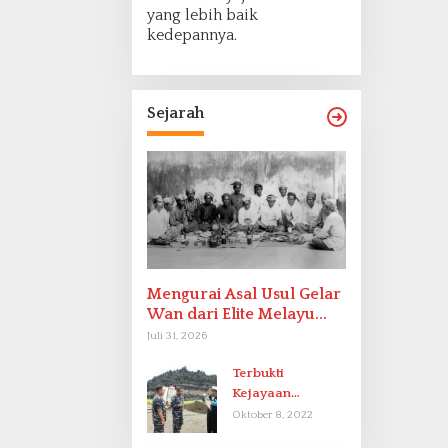
yang lebih baik
kedepannya.
Sejarah
Mengurai Asal Usul Gelar
Wan dari Elite Melayu
Hingga Populer di
Juli 31, 2026
Indonesia
Terbukti
Kejayaan
Indonesia pada
Oktober 8, 2022
Abad-9 Sebagai