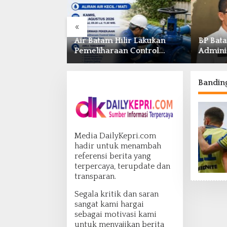
«
Air Batam Hilir Lakukan
BP Batam Perkuat Pen
Pemeliharaan Control
Administrasi Pertanah
Valve, Ini Daftar Area
dan Pemanfaatan Rua
Terdampak
Laut
Bandin
Media DailyKepri.com
hadir untuk menambah
referensi berita yang
terpercaya, terupdate dan
transparan.
Segala kritik dan saran
sangat kami hargai
sebagai motivasi kami
untuk menyajikan berita