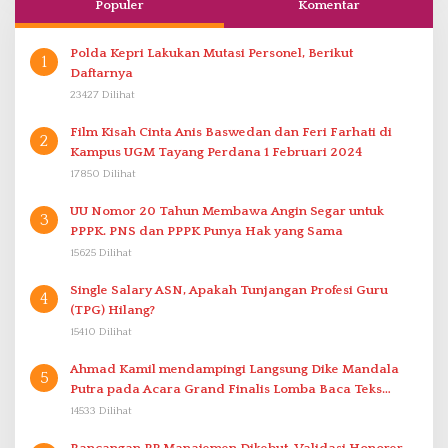
Populer
Komentar
Polda Kepri Lakukan Mutasi Personel, Berikut
1
Daftarnya
23427 Dilihat
Film Kisah Cinta Anis Baswedan dan Feri Farhati di
2
Kampus UGM Tayang Perdana 1 Februari 2024
17850 Dilihat
UU Nomor 20 Tahun Membawa Angin Segar untuk
3
PPPK. PNS dan PPPK Punya Hak yang Sama
15625 Dilihat
Single Salary ASN, Apakah Tunjangan Profesi Guru
4
(TPG) Hilang?
15410 Dilihat
Ahmad Kamil mendampingi Langsung Dike Mandala
5
Putra pada Acara Grand Finalis Lomba Baca Teks
Proklamasi Mirip Bung Karno di Bali
14533 Dilihat