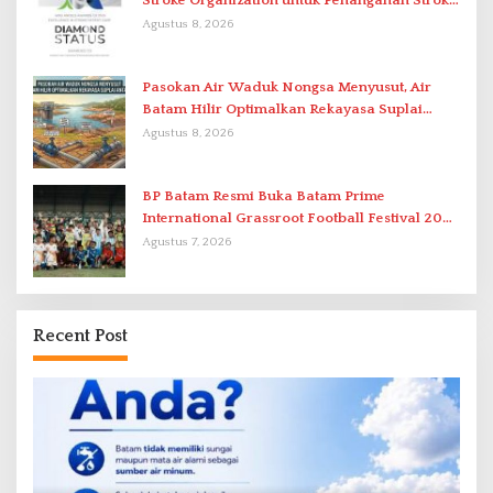
Stroke Organization untuk Penanganan Stroke
Berstandar Internasional
Agustus 8, 2026
Pasokan Air Waduk Nongsa Menyusut, Air
Batam Hilir Optimalkan Rekayasa Suplai
Antar-IPAM
Agustus 8, 2026
BP Batam Resmi Buka Batam Prime
International Grassroot Football Festival 2026
di Stadion Temenggung Abdul Jamal
Agustus 7, 2026
Recent Post