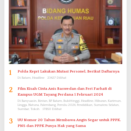
1
Polda Kepri Lakukan Mutasi Personel, Berikut Daftarnya
Di Batam, Headline
23427 Dilihat
2
Film Kisah Cinta Anis Baswedan dan Feri Farhati di
Kampus UGM Tayang Perdana 1 Februari 2024
Di Banyuasin, Bintan, BP Batam, Bukittinggi, Headline, Hiburan, Karimun,
Lingga, Natuna, Palembang, Pemilu 2024, Pendidikan, Sumatera Selatan,
Sumbar, Tokoh
17850 Dilihat
3
UU Nomor 20 Tahun Membawa Angin Segar untuk PPPK.
PNS dan PPPK Punya Hak yang Sama