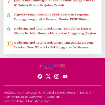
7
Jalan Santai Keluarga dan Silaturrahmi Warga Kana Rt
84 Talang Kelapa Berjalan Meriah
8
Kapolres Bintan Bersama FKPD Saksikan Langsung
Penanggulangan Aksi Demo di Kantor KPUD Bintan
9
Gathering and Tour to Bukittinggi: Keindahan Ngarai
Sianok Berlatar Gunung Merapi dan Singgalang (Bagian
2)
10
Gathering and Tour to Bukittinggi: Tim Dailykepri.com
Lakukan Tour Wisata ke Bukittinggi dan Sekitarnya
(Bagian 1)
Dailykepri.com Copyright © PT Danella Kreatif Media
Redaksi
SOP Perlindungan Wartawan
Kode Etik
Pedoman Pemberitaan Media Siber