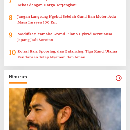
7
Bekas dengan Harga Terjangkau
8
Jangan Langsung Ngebut Setelah Ganti Ban Motor, Ada
Masa Inreyen 100 Km
9
Modifikasi Yamaha Grand Filano Hybrid Bernuansa
Jepang Jadi Sorotan
10
Rotasi Ban, Spooring, dan Balancing: Tiga Kunci Utama
Kendaraan Tetap Nyaman dan Aman
Hiburan